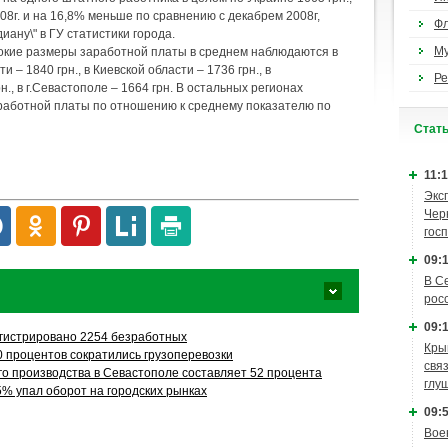
008г. и на 16,8% меньше по сравнению с декабрем 2008г,
Ф
ану\" в ГУ статистики города.
М
окие размеры заработной платы в среднем наблюдаются в
ти – 1840 грн., в Киевской области – 1736 грн., в
Ре
., в г.Севастополе – 1664 грн. В остальных регионах
работной платы по отношению к среднему показателю по
Cтат
11:1
Экс
Чер
гос
09:1
В С
рос
09:1
гистрировано 2254 безработных
Кры
0 процентов сократились грузоперевозки
связ
 производства в Севастополе составляет 52 процента
глу
5% упал оборот на городских рынках
09:5
Вое