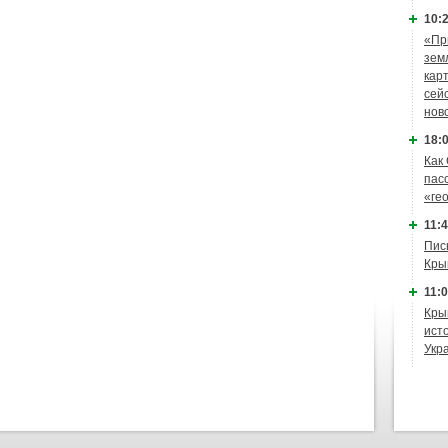
10:2
«Пр
зем
кар
сей
нов
18:0
Как
пас
«ге
11:4
Пис
Кры
11:0
Кры
ист
Укр