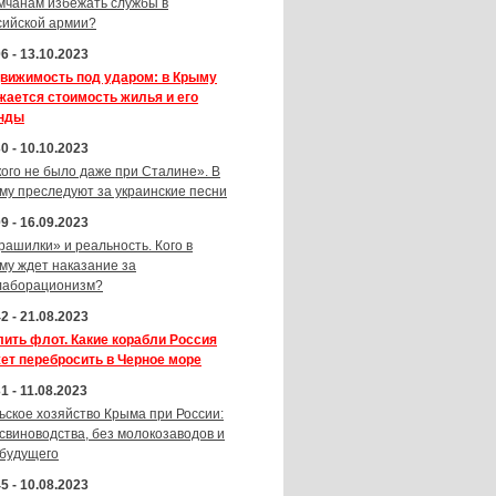
мчанам избежать службы в
сийской армии?
6 - 13.10.2023
вижимость под ударом: в Крыму
жается стоимость жилья и его
нды
0 - 10.10.2023
кого не было даже при Сталине». В
му преследуют за украинские песни
9 - 16.09.2023
рашилки» и реальность. Кого в
му ждет наказание за
лаборационизм?
2 - 21.08.2023
лить флот. Какие корабли Россия
ет перебросить в Черное море
1 - 11.08.2023
ьское хозяйство Крыма при России:
 свиноводства, без молокозаводов и
 будущего
5 - 10.08.2023