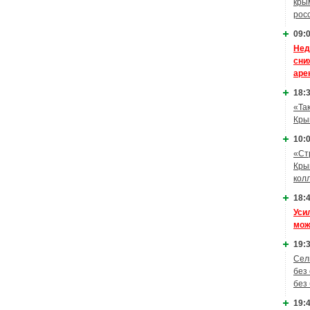
кры
рос
09:0
Нед
сни
аре
18:3
«Та
Кры
10:0
«Ст
Кры
кол
18:4
Уси
мож
19:3
Сел
без
без
19:4