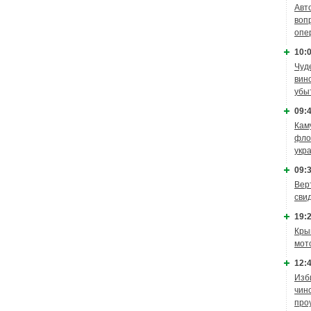
Авт
воп
опе
10:0
Чуд
вин
убы
09:4
Кам
фло
укр
09:3
Вер
сви
19:2
Кры
мот
12:4
Изб
чин
про