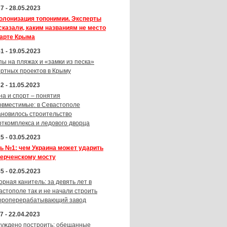
7 - 28.05.2023
олонизация топонимии. Эксперты
сказали, каким названиям не место
карте Крыма
1 - 19.05.2023
пы на пляжах и «замки из песка»
ортных проектов в Крыму
2 - 11.05.2023
на и спорт – понятия
овместимые: в Севастополе
ановилось строительство
рткомплекса и ледового дворца
5 - 03.05.2023
ь №1: чем Украина может ударить
Керченскому мосту
5 - 02.05.2023
орная канитель: за девять лет в
астополе так и не начали строить
ороперерабатывающий завод
7 - 22.04.2023
суждено построить: обещанные