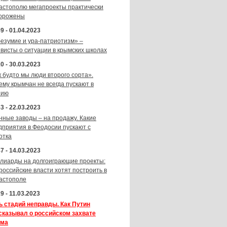
астополю мегапроекты практически
орожены
9 - 01.04.2023
безумие и ура-патриотизм» –
ивисты о ситуации в крымских школах
0 - 30.03.2023
к будто мы люди второго сорта».
ему крымчан не всегда пускают в
зию
3 - 22.03.2023
нные заводы – на продажу. Какие
дприятия в Феодосии пускают с
отка
7 - 14.03.2023
лиарды на долгоиграющие проекты:
 российские власти хотят построить в
астополе
9 - 11.03.2023
ь стадий неправды. Как Путин
сказывал о российском захвате
ма