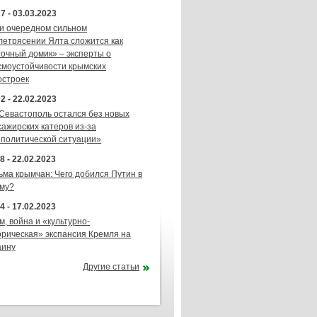
7 - 03.03.2023
и очередном сильном
летрясении Ялта сложится как
точный домик» – эксперты о
смоустойчивости крымских
остроек
2 - 22.02.2023
 Севастополь остался без новых
сажирских катеров из-за
ополитической ситуации»
8 - 22.02.2023
ьма крымчан: Чего добился Путин в
му?
4 - 17.02.2023
м, война и «культурно-
орическая» экспансия Кремля на
аину
Другие статьи