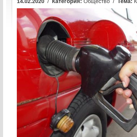
14.02.2020
/
Категория:
Общество /
Тема:
К