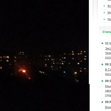
Ф
М
Ре
Cтат
11:1
Экс
Чер
гос
09:1
В С
рос
09:1
Кры
связ
глу
09:5
Вое