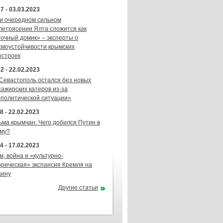
7 - 03.03.2023
и очередном сильном
летрясении Ялта сложится как
точный домик» – эксперты о
смоустойчивости крымских
остроек
2 - 22.02.2023
 Севастополь остался без новых
сажирских катеров из-за
ополитической ситуации»
8 - 22.02.2023
ьма крымчан: Чего добился Путин в
му?
4 - 17.02.2023
м, война и «культурно-
орическая» экспансия Кремля на
аину
Другие статьи