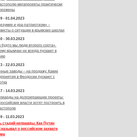
астополю мегапроекты практически
орожены
9 - 01.04.2023
безумие и ура-патриотизм» –
ивисты о ситуации в крымских школах
0 - 30.03.2023
к будто мы люди второго сорта».
ему крымчан не всегда пускают в
зию
3 - 22.03.2023
нные заводы – на продажу. Какие
дприятия в Феодосии пускают с
отка
7 - 14.03.2023
лиарды на долгоиграющие проекты:
 российские власти хотят построить в
астополе
9 - 11.03.2023
ь стадий неправды. Как Путин
сказывал о российском захвате
ма