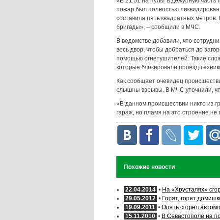
«В 21:51 на пульт в дежурную часть 
пожар был полностью ликвидирован.
составила пять квадратных метров.
бригады», – сообщили в МЧС.
В ведомстве добавили, что сотрудн
весь двор, чтобы добраться до заго
помощью огнетушителей. Такие сло
которые блокировали проезд техник
Как сообщает очевидец происшестви
слышны взрывы. В МЧС уточнили, чт
«В данном происшествии никто из г
гараж, но пламя на это строение не
Похожие новости
22.04.2014
•
На «Хрусталях» сго
29.05.2012
•
Горят, горят домиш
19.09.2011
•
Опять сгорел автом
15.11.2010
•
В Севастополе на п