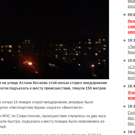
кры
рос
09:0
Нед
сни
аре
18:3
«Та
Кры
10:0
«Ст
Кры
кол
 на улице Астана Кесаева этой ночью сгорел внедорожник
18:4
могли подъехать к месту происшествия, тянули 150 метров
Уси
мож
е ночью 16 января сгорел внедорожник, впервые было
19:3
руппе «Автопартнёр Крым» соцсети «Вконтакте».
Сел
ии МЧС по Севастополю, происшествие случилось за два часа
без
хали быстро, подъехать к месту пожара было невозможно из-
без
лей.
19:4