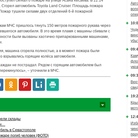
поступил сигнал о пожаре на улице Асана Кесаева. В 22:14
Авт
 Сгорел автомобиль Toyota Land Cruiser. Площадь пожара
воп
 Пожар тушили силами двух отделений 6-й пожарной
опе
10:0
икам МЧС пришлось тянуть 150 метров пожарного рукава через
Чуд
ревшегося автомобиля. В это время пламя с машины сбивали с
вин
жности были вызваны хаотично припаркованными машинами,
убы
и.
09:4
я, машина сгорела полностью, а в момент пожара были
Кам
о взрывались горящие колёса автомобиля.
фло
раждан не пострадал. Рядом с горящим автомобилем был
укр
 перекинулось», – уточнили в МЧС.
09:3
Вер
сви
19:2
Кры
мот
12:4
рели склады
Изб
ки…
чин
обиль в Севастополе
про
ожаре погиб человек (ФОТО)