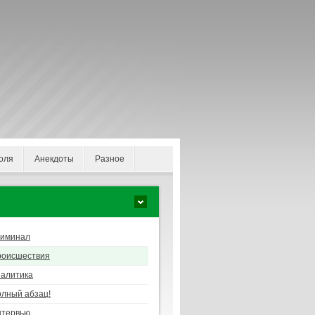
оля
Анекдоты
Разное
риминал
роисшествия
алитика
лный абзац!
нтервью