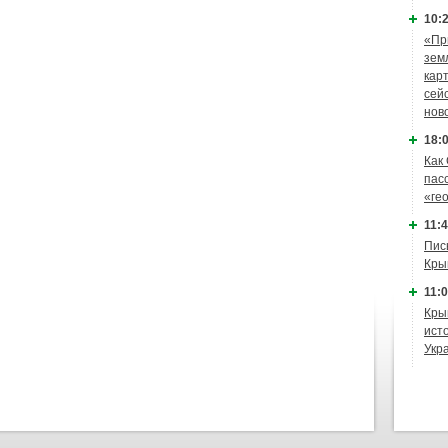
10:2
«Пр
зем
кар
сей
нов
18:0
Как
пас
«ге
11:4
Пис
Кры
11:0
Кры
ист
Укр