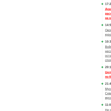
17:2
Дек
рас
на 
14:5
Око
кур
10:3
Вой
нес
ост
спо
20:1
Цел
по 
21:4
Мус
Сев
мус
11:0
Не 