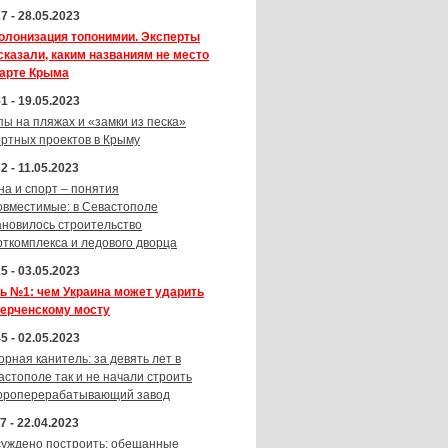
7 - 28.05.2023
олонизация топонимии. Эксперты
сказали, каким названиям не место
карте Крыма
1 - 19.05.2023
пы на пляжах и «замки из песка»
ортных проектов в Крыму
2 - 11.05.2023
на и спорт – понятия
овместимые: в Севастополе
ановилось строительство
рткомплекса и ледового дворца
5 - 03.05.2023
ь №1: чем Украина может ударить
Керченскому мосту
5 - 02.05.2023
орная канитель: за девять лет в
астополе так и не начали строить
ороперерабатывающий завод
7 - 22.04.2023
суждено построить: обещанные