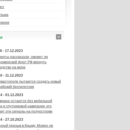
лот
узыка
лигия
ьи
0 - 17.12.2023
перты рассказали, сможет ли
номорский флот РФ вернуть
подство на море
0 - 11.12.2023
евастополе пытаются создать новый
сийский беспилотник
4 - 01.12.2023
мчане остаются без мобильной
и и спутниковой навигации: кто
шит эти сигналы на полуострове
4 - 27.10.2023
нный призыв в Крыму. Можно ли