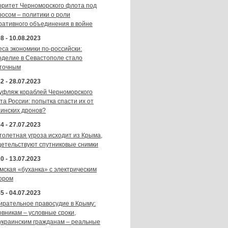
оритет Черноморского флота под
росом – политики о роли
ративного объединения в войне
8 - 10.08.2023
еса экономики по-российски:
оделие в Севастополе стало
точным
2 - 28.07.2023
уфляж кораблей Черноморского
та России: попытка спасти их от
аинских дронов?
4 - 27.07.2023
толетная угроза исходит из Крыма,
детельствуют спутниковые снимки
0 - 13.07.2023
мская «буханка» с электрическим
ором
5 - 04.07.2023
ирательное правосудие в Крыму:
овникам – условные сроки,
украинским гражданам – реальные