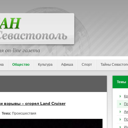
ка
Общество
Культура
Афиша
Спорт
Тайны Севастоп
Темы
К
и взрывы – сгорел Land Cruiser
П
Ан
/
Тема:
Происшествия
По
И