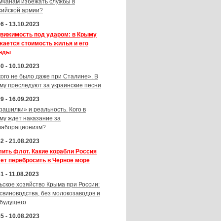
мчанам избежать службы в
сийской армии?
6 - 13.10.2023
вижимость под ударом: в Крыму
жается стоимость жилья и его
нды
0 - 10.10.2023
кого не было даже при Сталине». В
му преследуют за украинские песни
9 - 16.09.2023
рашилки» и реальность. Кого в
му ждет наказание за
лаборационизм?
2 - 21.08.2023
лить флот. Какие корабли Россия
ет перебросить в Черное море
1 - 11.08.2023
ьское хозяйство Крыма при России:
 свиноводства, без молокозаводов и
 будущего
5 - 10.08.2023