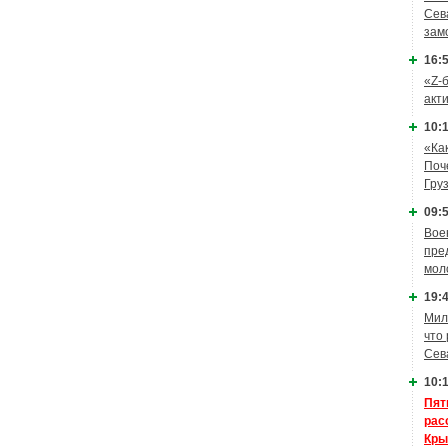
Сев
зам
16:5
«Z-
акт
10:1
«Ка
Поч
Гру
09:5
Вое
пре
мол
19:4
Мил
что
Сев
10:1
Пят
рас
Кры