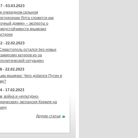
7 - 03.03.2023
и очередном сильном
летрясении Ялта сложится как
точный домик» – эксперты о
смоустойчивости крымских
остроек
2 - 22.02.2023
 Севастополь остался без новых
сажирских катеров из-за
ополитической ситуации»
8 - 22.02.2023
ьма крымчан: Чего добился Путин в
му?
4 - 17.02.2023
м, война и «культурно-
орическая» экспансия Кремля на
аину
Другие статьи