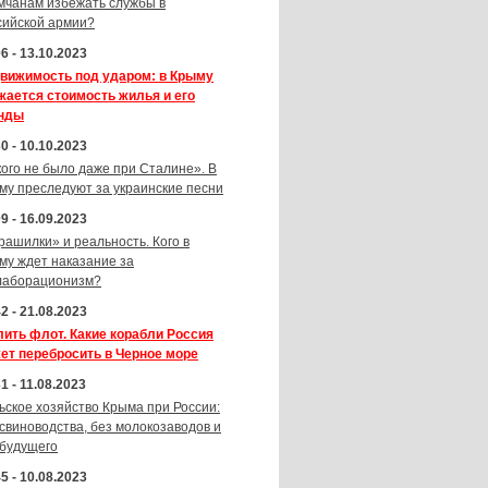
мчанам избежать службы в
сийской армии?
6 - 13.10.2023
вижимость под ударом: в Крыму
жается стоимость жилья и его
нды
0 - 10.10.2023
кого не было даже при Сталине». В
му преследуют за украинские песни
9 - 16.09.2023
рашилки» и реальность. Кого в
му ждет наказание за
лаборационизм?
2 - 21.08.2023
лить флот. Какие корабли Россия
ет перебросить в Черное море
1 - 11.08.2023
ьское хозяйство Крыма при России:
 свиноводства, без молокозаводов и
 будущего
5 - 10.08.2023