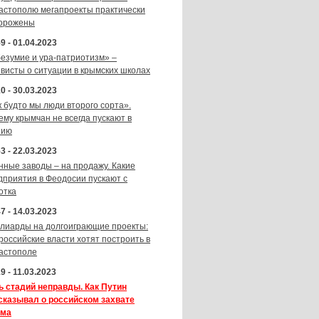
астополю мегапроекты практически
орожены
9 - 01.04.2023
безумие и ура-патриотизм» –
ивисты о ситуации в крымских школах
0 - 30.03.2023
к будто мы люди второго сорта».
ему крымчан не всегда пускают в
зию
3 - 22.03.2023
нные заводы – на продажу. Какие
дприятия в Феодосии пускают с
отка
7 - 14.03.2023
лиарды на долгоиграющие проекты:
 российские власти хотят построить в
астополе
9 - 11.03.2023
ь стадий неправды. Как Путин
сказывал о российском захвате
ма