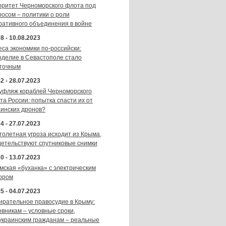
оритет Черноморского флота под
росом – политики о роли
ративного объединения в войне
8 - 10.08.2023
еса экономики по-российски:
оделие в Севастополе стало
точным
2 - 28.07.2023
уфляж кораблей Черноморского
та России: попытка спасти их от
аинских дронов?
4 - 27.07.2023
толетная угроза исходит из Крыма,
детельствуют спутниковые снимки
0 - 13.07.2023
мская «буханка» с электрическим
ором
5 - 04.07.2023
ирательное правосудие в Крыму:
овникам – условные сроки,
украинским гражданам – реальные