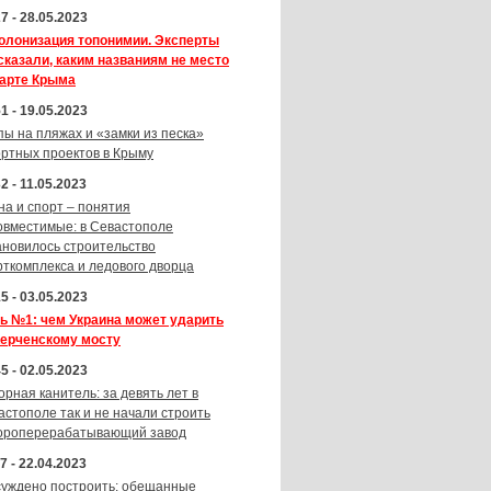
7 - 28.05.2023
олонизация топонимии. Эксперты
сказали, каким названиям не место
карте Крыма
1 - 19.05.2023
пы на пляжах и «замки из песка»
ортных проектов в Крыму
2 - 11.05.2023
на и спорт – понятия
овместимые: в Севастополе
ановилось строительство
рткомплекса и ледового дворца
5 - 03.05.2023
ь №1: чем Украина может ударить
Керченскому мосту
5 - 02.05.2023
орная канитель: за девять лет в
астополе так и не начали строить
ороперерабатывающий завод
7 - 22.04.2023
суждено построить: обещанные