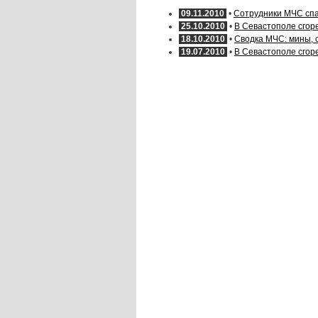
09.11.2010
•
Сотрудники МЧС спа
25.10.2010
•
В Севастополе сгор
18.10.2010
•
Сводка МЧС: мины, 
19.07.2010
•
В Севастополе сгор