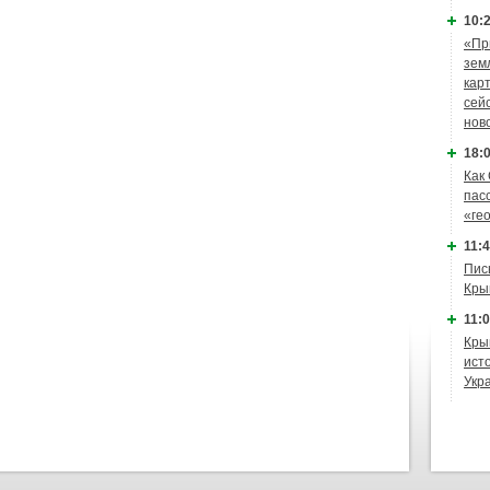
10:2
«Пр
зем
кар
сей
нов
18:0
Как
пас
«ге
11:4
Пис
Кры
11:0
Кры
ист
Укр