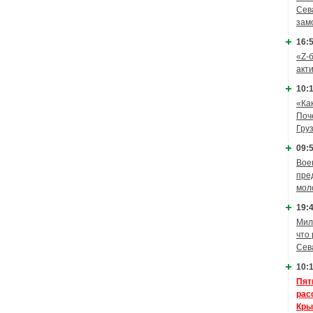
Сев
зам
16:5
«Z-
акт
10:1
«Ка
Поч
Гру
09:5
Вое
пре
мол
19:4
Мил
что
Сев
10:1
Пят
рас
Кры