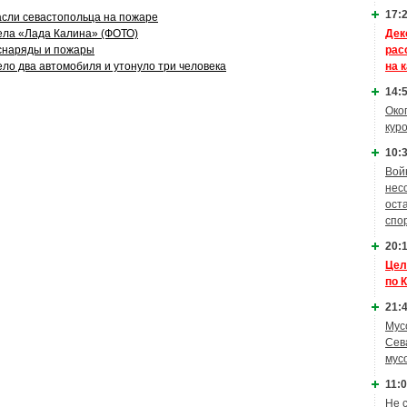
17:2
сли севастопольца на пожаре
Дек
ела «Лада Калина» (ФОТО)
рас
снаряды и пожары
на 
ело два автомобиля и утонуло три человека
14:5
Око
кур
10:3
Вой
нес
ост
спо
20:1
Цел
по 
21:4
Мус
Сев
мус
11:0
Не 