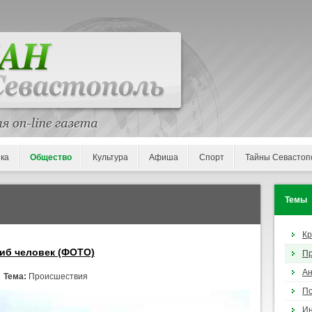
ка
Общество
Культура
Афиша
Спорт
Тайны Севастоп
Темы
К
гиб человек (ФОТО)
П
Ан
/
Тема:
Происшествия
По
И