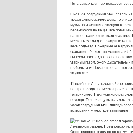
Пять самых крупных пожаров произо
8 ноября сотрудники МЧС спасли на
трехэтажного жилого дома по улице
мужчина и женщина заснули в постел
перекинулся на вещи. Всё помещени
распространился по всей квартире.
место выехали две пожарные машины
весь подъезд. Пожарные обнаружили
сознания - 46-летняя женщина и 54
вынесли пострадавших на носилках 
угарным газом, ожоги дыхательных 
горбольницу. Пожар, площадь которо
за два часа.
11 ноября в Ленинском районе прои
центре города. На место происшест
Гагаринского, Нахимовского районов
помощи. По приезду выяснилось, что
часов сотрудники МЧС ликвидирова
возгорания – короткое замыкание.
Ночью 12 ноября сгорел гараж
Ленинском районе. Предположительн
Огонь распространился по всему по