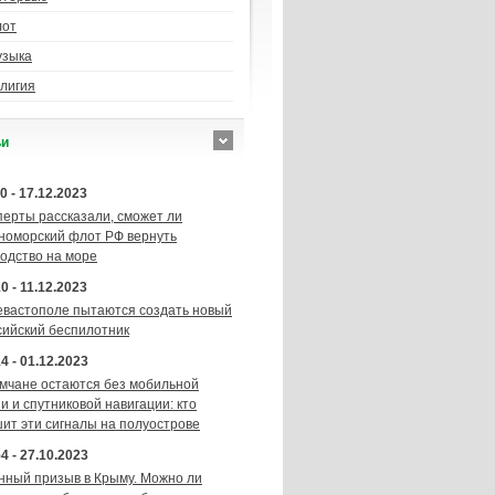
лот
узыка
лигия
ьи
0 - 17.12.2023
перты рассказали, сможет ли
номорский флот РФ вернуть
подство на море
0 - 11.12.2023
евастополе пытаются создать новый
сийский беспилотник
4 - 01.12.2023
мчане остаются без мобильной
и и спутниковой навигации: кто
шит эти сигналы на полуострове
4 - 27.10.2023
нный призыв в Крыму. Можно ли