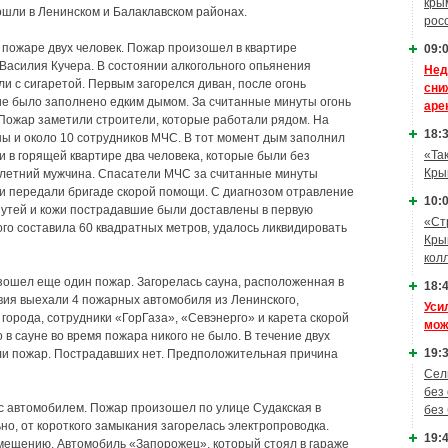
кры
шли в Ленинском и Балаклавском районах.
рос
 пожаре двух человек. Пожар произошел в квартире
09:0
 Василия Кучера. В состоянии алкогольного опьянения
Нед
и с сигаретой. Первым загорелся диван, после огонь
сни
е было заполнено едким дымом. За считанные минуты огонь
аре
 Пожар заметили строители, которые работали рядом. На
18:3
 и около 10 сотрудников МЧС. В тот момент дым заполнил
«Та
 в горящей квартире два человека, которые были без
Кры
-летний мужчина. Спасатели МЧС за считанные минуты
и передали бригаде скорой помощи. С диагнозом отравление
10:0
путей и кожи пострадавшие были доставлены в первую
«Ст
го составила 60 квадратных метров, удалось ликвидировать
Кры
кол
зошел еще один пожар. Загорелась сауна, расположенная в
18:4
вия выехали 4 пожарных автомобиля из Ленинского,
Уси
 города, сотрудники «ГорГаза», «Севэнерго» и карета скорой
мож
 в сауне во время пожара никого не было. В течение двух
19:3
ли пожар. Пострадавших нет. Предположительная причина
Сел
без
 с автомобилем. Пожар произошел по улице Судакская в
без
о, от короткого замыкания загорелась электропроводка.
19:4
мещению. Автомобиль «Запорожец», который стоял в гараже