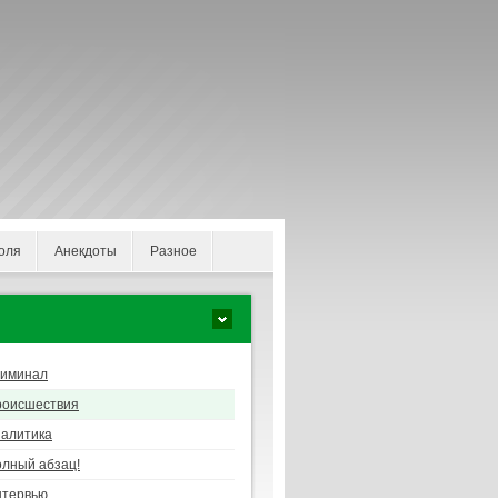
оля
Анекдоты
Разное
риминал
роисшествия
алитика
лный абзац!
нтервью