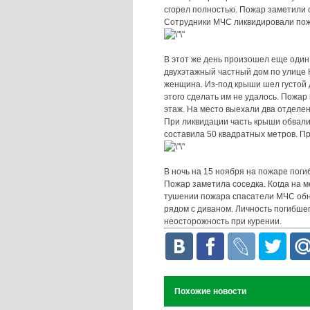
сгорел полностью. Пожар заметили 
Сотрудники МЧС ликвидировали пожа
В этот же день произошел еще один
двухэтажный частный дом по улице 
женщина. Из-под крыши шел густой 
этого сделать им не удалось. Пожар
этаж. На место выехали два отделе
При ликвидации часть крыши обвал
составила 50 квадратных метров. П
В ночь на 15 ноября на пожаре поги
Пожар заметила соседка. Когда на 
тушении пожара спасатели МЧС обна
рядом с диваном. Личность погибше
неосторожность при курении.
Похожие новости