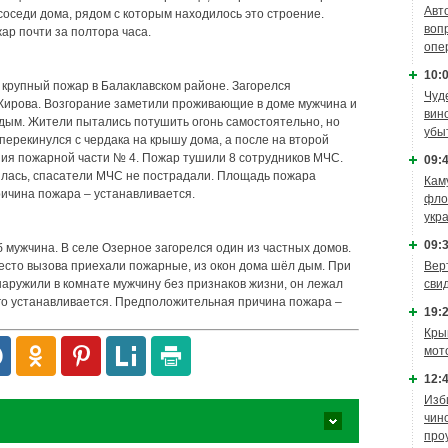
Авт
соседи дома, рядом с которым находилось это строение.
воп
р почти за полтора часа.
опе
10:0
 крупный пожар в Балаклавском районе. Загорелся
Чуд
Кирова. Возгорание заметили проживающие в доме мужчина и
вин
дым. Жители пытались потушить огонь самостоятельно, но
убы
 перекинулся с чердака на крышу дома, а после на второй
ния пожарной части № 4. Пожар тушили 8 сотрудников МЧС.
09:4
илась, спасатели МЧС не пострадали. Площадь пожара
Кам
ричина пожара – устанавливается.
фло
укр
09:3
б мужчина. В селе Озерное загорелся один из частных домов.
Вер
место вызова приехали пожарные, из окон дома шёл дым. При
сви
ружили в комнате мужчину без признаков жизни, он лежал
го устанавливается. Предположительная причина пожара –
19:2
Кры
мот
12:4
Изб
чин
про