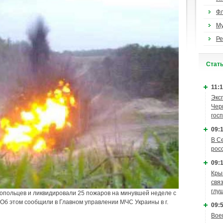
Ф
М
Ре
Cтат
11:1
Экс
Чер
гос
09:1
В С
рос
09:1
Кры
связ
глу
опольцев и ликвидировали 25 пожаров на минувшей неделе с
. Об этом сообщили в Главном управлении МЧС Украины в г.
09:5
Вое