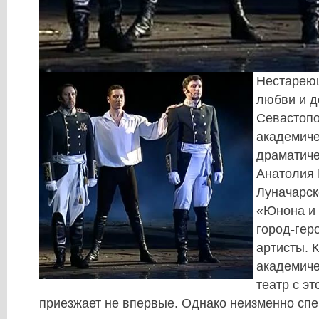
Нестарею
любви и д
Севастопо
академиче
драматиче
Анатолия
Луначарск
«Юнона и 
город-гер
артисты. 
академич
театр с э
приезжает не впервые. Однако неизменно спе