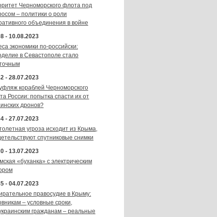
оритет Черноморского флота под
росом – политики о роли
ративного объединения в войне
8 - 10.08.2023
еса экономики по-российски:
оделие в Севастополе стало
точным
2 - 28.07.2023
уфляж кораблей Черноморского
та России: попытка спасти их от
аинских дронов?
4 - 27.07.2023
толетная угроза исходит из Крыма,
детельствуют спутниковые снимки
0 - 13.07.2023
мская «буханка» с электрическим
ором
5 - 04.07.2023
ирательное правосудие в Крыму:
овникам – условные сроки,
украинским гражданам – реальные