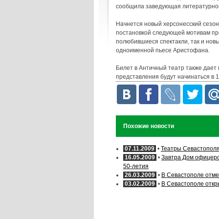
сообщила заведующая литературной
Начнется новый херсонесский сезон
постановкой следующей мотивам пр
полюбившиеся спектакли, так и нов
одноименной пьесе Аристофана.
Билет в Античный театр также дает 
представления будут начинаться в 1
Похожие новости
07.11.2009
•
Театры Севастополя
16.05.2009
•
Завтра Дом офицеро
50-летия
26.03.2009
•
В Севастополе отме
03.02.2009
•
В Севастополе откр