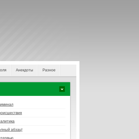
поля
Анекдоты
Разное
риминал
роисшествия
алитика
лный абзац!
нтервью