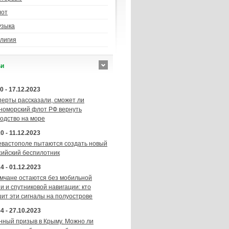
лот
узыка
лигия
ьи
0 - 17.12.2023
перты рассказали, сможет ли
номорский флот РФ вернуть
подство на море
0 - 11.12.2023
евастополе пытаются создать новый
сийский беспилотник
4 - 01.12.2023
мчане остаются без мобильной
и и спутниковой навигации: кто
шит эти сигналы на полуострове
4 - 27.10.2023
нный призыв в Крыму. Можно ли