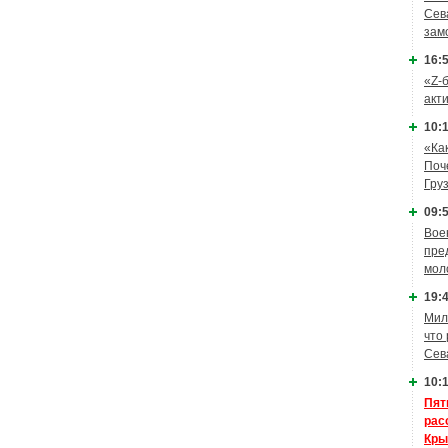
Сев
зам
16:5
«Z-
акт
10:1
«Ка
Поч
Гру
09:5
Вое
пре
мол
19:4
Мил
что
Сев
10:1
Пят
рас
Кры