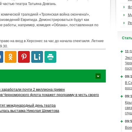
 частью театра Татьяна Довгань.
Ф
 комической трагедией «Троянская война окончена!»,
М
оизведений Еврипида. Демонстрироваться будут как
Ре
ые работы, например, комедия «Облака», поставленная по
Cтат
право на вход в Херсонес за час до начала спектакля. Летние
9.30.
11:1
Экс
Чер
гос
09:1
В С
рос
 заработали почти 2 миллиона гривен
в Черноморского флота покажет программу в честь своего
09:1
Кры
тят международный день театра
связ
ылась выставка Николая Шеметова
глу
09:5
Вое