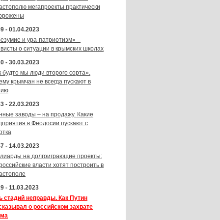
астополю мегапроекты практически
орожены
9 - 01.04.2023
безумие и ура-патриотизм» –
ивисты о ситуации в крымских школах
0 - 30.03.2023
к будто мы люди второго сорта».
ему крымчан не всегда пускают в
зию
3 - 22.03.2023
нные заводы – на продажу. Какие
дприятия в Феодосии пускают с
отка
7 - 14.03.2023
лиарды на долгоиграющие проекты:
 российские власти хотят построить в
астополе
9 - 11.03.2023
ь стадий неправды. Как Путин
сказывал о российском захвате
ма