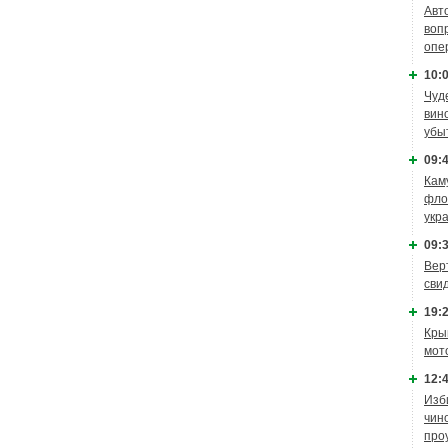
Авт
воп
опе
10:0
Чуд
вин
убы
09:4
Кам
фло
укр
09:3
Вер
сви
19:2
Кры
мот
12:4
Изб
чин
про