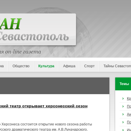
ка
Общество
Культура
Афиша
Спорт
Тайны Севасто
Темы
К
кий театр открывает херсонесский сезон
П
Ан
По
о Херсонеса состоится открытие нового сезона работы
сского драматического театра им. А.В.Луначарского,
И