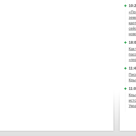
10:2
«Пр
зем
кар
сей
нов
18:0
Как
пас
«ге
11:4
Пис
Кры
11:0
Кры
ист
Укр