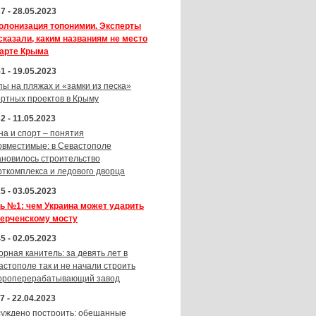
7 - 28.05.2023
олонизация топонимии. Эксперты
сказали, каким названиям не место
карте Крыма
1 - 19.05.2023
пы на пляжах и «замки из песка»
ортных проектов в Крыму
2 - 11.05.2023
на и спорт – понятия
овместимые: в Севастополе
ановилось строительство
рткомплекса и ледового дворца
5 - 03.05.2023
ь №1: чем Украина может ударить
Керченскому мосту
5 - 02.05.2023
орная канитель: за девять лет в
астополе так и не начали строить
ороперерабатывающий завод
7 - 22.04.2023
суждено построить: обещанные