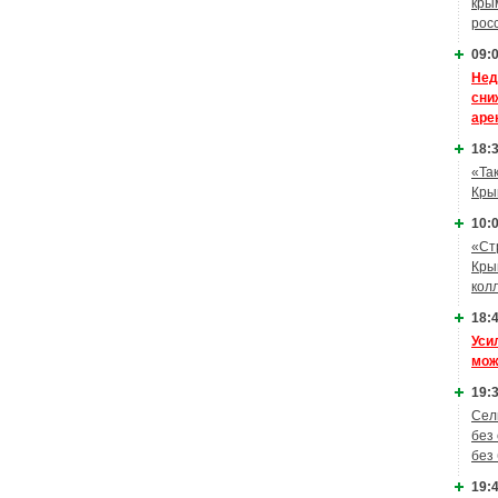
кры
рос
09:0
Нед
сни
аре
18:3
«Та
Кры
10:0
«Ст
Кры
кол
18:4
Уси
мож
19:3
Сел
без
без
19:4