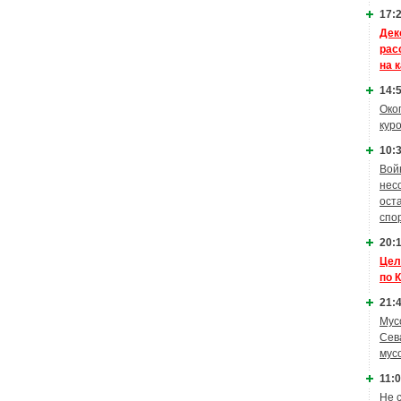
17:2
Дек
рас
на 
14:5
Око
кур
10:3
Вой
нес
ост
спо
20:1
Цел
по 
21:4
Мус
Сев
мус
11:0
Не 