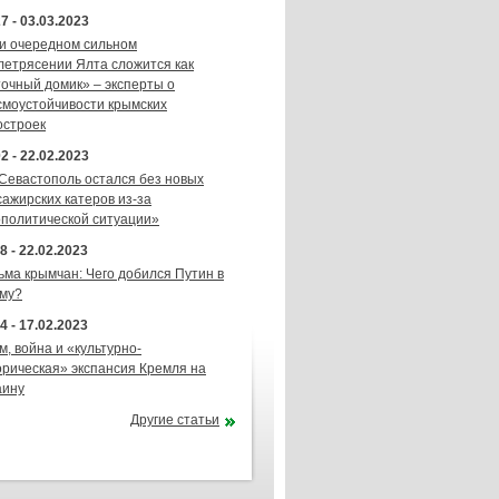
7 - 03.03.2023
и очередном сильном
летрясении Ялта сложится как
точный домик» – эксперты о
смоустойчивости крымских
остроек
2 - 22.02.2023
 Севастополь остался без новых
сажирских катеров из-за
ополитической ситуации»
8 - 22.02.2023
ьма крымчан: Чего добился Путин в
му?
4 - 17.02.2023
м, война и «культурно-
орическая» экспансия Кремля на
аину
Другие статьи