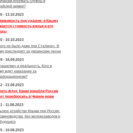
мчанам избежать службы в
сийской армии?
6 - 13.10.2023
вижимость под ударом: в Крыму
жается стоимость жилья и его
нды
0 - 10.10.2023
кого не было даже при Сталине». В
му преследуют за украинские песни
9 - 16.09.2023
рашилки» и реальность. Кого в
му ждет наказание за
лаборационизм?
2 - 21.08.2023
лить флот. Какие корабли Россия
ет перебросить в Черное море
1 - 11.08.2023
ьское хозяйство Крыма при России:
 свиноводства, без молокозаводов и
 будущего
5 - 10.08.2023