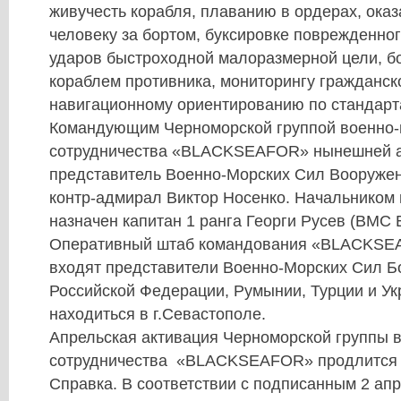
живучесть корабля, плаванию в ордерах, ок
человеку за бортом, буксировке поврежденно
ударов быстроходной малоразмерной цели, б
кораблем противника, мониторингу гражданск
навигационному ориентированию по стандар
Командующим Черноморской группой военно-
сотрудничества «BLACKSEAFOR» нынешней а
представитель Военно-Морских Сил Вооруже
контр-адмирал Виктор Носенко. Начальником
назначен капитан 1 ранга Георги Русев (ВМС 
Оперативный штаб командования «BLАCKSEA
входят представители Военно-Морских Сил Бо
Российской Федерации, Румынии, Турции и Ук
находиться в г.Севастополе.
Апрельская активация Черноморской группы 
сотрудничества «BLАCKSEAFOR» продлится д
Справка. В соответствии с подписанным 2 апр