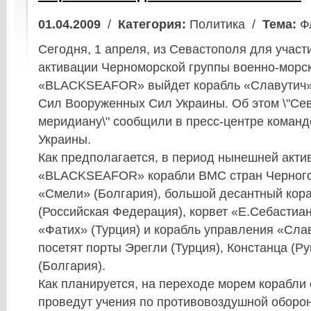
01.04.2009
/
Категория:
Политика /
Тема:
Ф
Сегодня, 1 апреля, из Севастополя для участ
активации Черноморской группы военно-морск
«BLАCKSEAFOR» выйдет корабль «Славутич»
Сил Вооруженных Сил Украины. Об этом \"Се
меридиану\" сообщили в пресс-центре коман
Украины.
Как предполагается, в период нынешней акти
«BLАCKSEAFOR» корабли ВМС стран Черного
«Смели» (Болгария), большой десантный кор
(Российская Федерация), корвет «Е.Себастиа
«Фатих» (Турция) и корабль управления «Сла
посетят порты Эрегли (Турция), Констанца (Р
(Болгария).
Как планируется, на переходе морем корабли
проведут учения по противовоздушной оборон