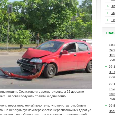
Ф
М
Ре
Cтат
11:1
Экс
Чер
гос
09:1
В С
рос
09:1
Кры
нспекция г. Севастополя зарегистрировала 62 дорожно-
связ
ых 8 человек получили травмы и один погиб.
глу
 минут, неустановленный водитель, управлял автомобилем
09:5
ва. На нерегулируемом перекрестке неравнозначных дорог ул.
Вое
 не установленный водитель при выезде со второстепенной