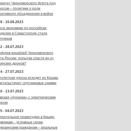
оритет Черноморского флота под
росом – политики о роли
ративного объединения в войне
8 - 10.08.2023
еса экономики по-российски:
оделие в Севастополе стало
точным
2 - 28.07.2023
уфляж кораблей Черноморского
та России: попытка спасти их от
аинских дронов?
4 - 27.07.2023
толетная угроза исходит из Крыма,
детельствуют спутниковые снимки
0 - 13.07.2023
мская «буханка» с электрическим
ором
5 - 04.07.2023
ирательное правосудие в Крыму:
овникам – условные сроки,
украинским гражданам – реальные