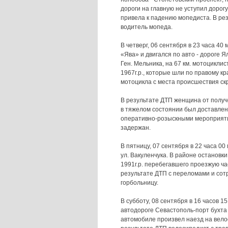
дороги на главную не уступил дорог
привела к падению мопедиста. В рез
водитель мопеда.
В четверг, 06 сентября в 23 часа 4
«Ява» и двигался по авто - дороге 
Ген. Мельника, на 67 км. мотоциклис
1967г.р., которые шли по правому к
мотоцикла с места происшествия ск
В результате ДТП женщина от получ
в тяжелом состоянии был доставле
оперативно-розыскными мероприяти
задержан.
В пятницу, 07 сентября в 22 часа 0
ул. Вакуленчука. В районе остановк
1991г.р. перебегавшего проезжую ча
результате ДТП с переломами и сот
горбольницу.
В субботу, 08 сентября в 16 часов 
автодороге Севастополь-порт бухта
автомобиле произвел наезд на вело