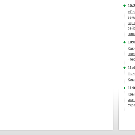
10:2
«Пр
зем
кар
сей
нов
18:0
Как
пас
«ге
11:4
Пис
Кры
11:0
Кры
ист
Укр