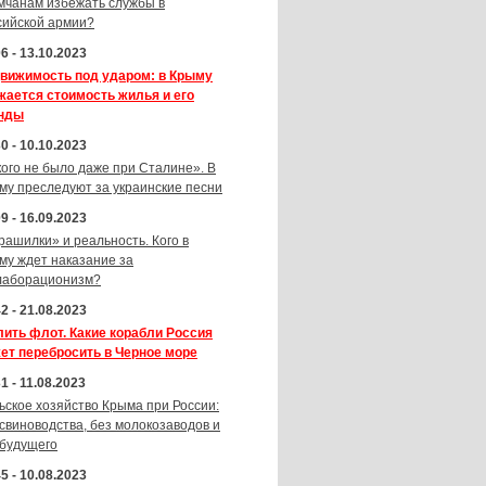
мчанам избежать службы в
сийской армии?
6 - 13.10.2023
вижимость под ударом: в Крыму
жается стоимость жилья и его
нды
0 - 10.10.2023
кого не было даже при Сталине». В
му преследуют за украинские песни
9 - 16.09.2023
рашилки» и реальность. Кого в
му ждет наказание за
лаборационизм?
2 - 21.08.2023
лить флот. Какие корабли Россия
ет перебросить в Черное море
1 - 11.08.2023
ьское хозяйство Крыма при России:
 свиноводства, без молокозаводов и
 будущего
5 - 10.08.2023