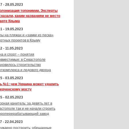
7 - 28.05.2023
олонизация топонимии. Эксперты
сказали, каким названиям не место
карте Крыма
1 - 19.05.2023
пы на пляжах и «замки из песка»
ортных проектов в Крыму
2 - 11.05.2023
на и спорт – понятия
овместимые: в Севастополе
ановилось строительство
рткомплекса и ледового дворца
5 - 03.05.2023
ь №1: чем Украина может ударить
Керченскому мосту
5 - 02.05.2023
орная канитель: за девять лет в
астополе так и не начали строить
ороперерабатывающий завод
7 - 22.04.2023
суждено построить: обещанные