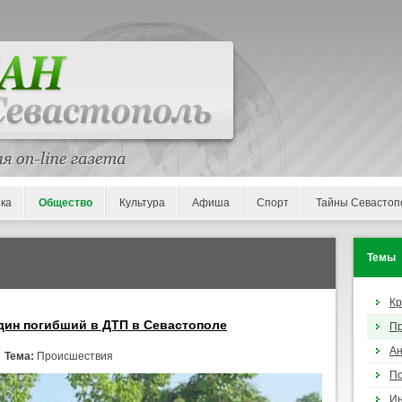
ка
Общество
Культура
Афиша
Спорт
Тайны Севастоп
Темы
К
дин погибший в ДТП в Севастополе
П
Ан
/
Тема:
Происшествия
По
И