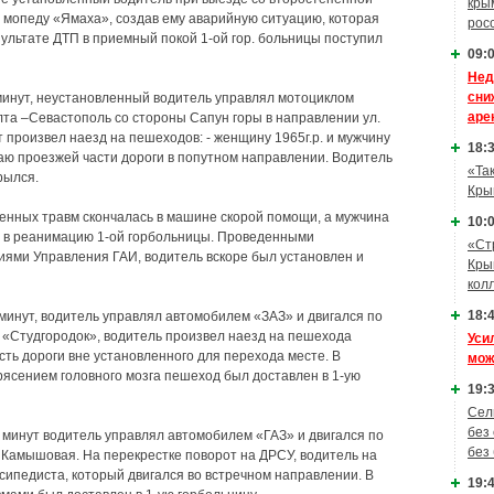
кры
у мопеду «Ямаха», создав ему аварийную ситуацию, которая
рос
ультате ДТП в приемный покой 1-ой гор. больницы поступил
09:0
Нед
сни
0 минут, неустановленный водитель управлял мотоциклом
аре
Ялта –Севастополь со стороны Сапун горы в направлении ул.
т произвел наезд на пешеходов: - женщину 1965г.р. и мужчину
18:3
раю проезжей части дороги в попутном направлении. Водитель
«Та
рылся.
Кры
енных травм скончалась в машине скорой помощи, а мужчина
10:0
н в реанимацию 1-ой горбольницы. Проведенными
«Ст
ями Управления ГАИ, водитель вскоре был установлен и
Кры
кол
18:4
0 минут, водитель управлял автомобилем «ЗАЗ» и двигался по
и «Студгородок», водитель произвел наезд на пешехода
Уси
сть дороги вне установленного для перехода месте. В
мож
рясением головного мозга пешеход был доставлен в 1-ую
19:3
Сел
без
15 минут водитель управлял автомобилем «ГАЗ» и двигался по
без
 Камышовая. На перекрестке поворот на ДРСУ, водитель на
сипедиста, который двигался во встречном направлении. В
19:4