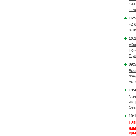
Сев
зам
16:5
«Z-
акт
10:1
«Ка
Поч
Гру
09:5
Вое
пре
мол
19:4
Мил
что
Сев
10:1
Пят
рас
Кры