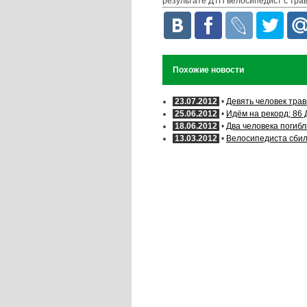
результате ДТП велосипедист с трав
Похожие новости
23.07.2012
•
Девять человек тра
25.06.2012
•
Идём на рекорд; 86
18.06.2012
•
Два человека погибл
13.03.2012
•
Велосипедиста сбил