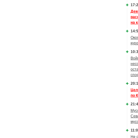
17:2
Дек
рас
на 
14:5
Око
кур
10:3
Вой
нес
ост
спо
20:1
Цел
по 
21:4
Мус
Сев
мус
11:0
Не 