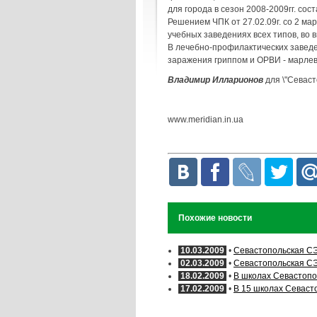
для города в сезон 2008-2009гг. сост
Решением ЧПК от 27.02.09г. со 2 м
учебных заведениях всех типов, во
В лечебно-профилактических завед
заражения гриппом и ОРВИ - марлев
Владимир Илларионов
для \"Севаст
www.meridian.in.ua
Похожие новости
10.03.2009
•
Севастопольская СЭ
02.03.2009
•
Севастопольская СЭ
18.02.2009
•
В школах Севастопо
17.02.2009
•
В 15 школах Севаст