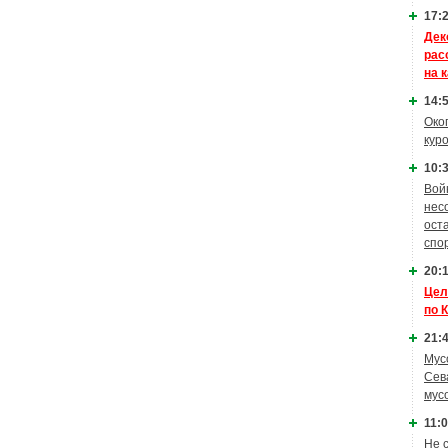
17:2
Дек
рас
на 
14:5
Око
кур
10:3
Вой
нес
ост
спо
20:1
Цел
по 
21:4
Мус
Сев
мус
11:0
Не 