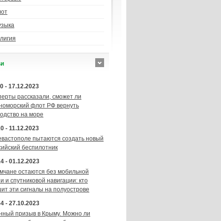
лот
узыка
лигия
ьи
0 - 17.12.2023
перты рассказали, сможет ли
номорский флот РФ вернуть
подство на море
0 - 11.12.2023
евастополе пытаются создать новый
сийский беспилотник
4 - 01.12.2023
мчане остаются без мобильной
и и спутниковой навигации: кто
шит эти сигналы на полуострове
4 - 27.10.2023
нный призыв в Крыму. Можно ли