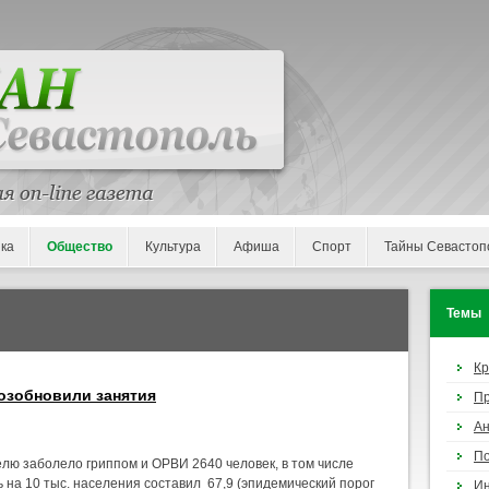
ка
Общество
Культура
Афиша
Спорт
Тайны Севастоп
Темы
К
озобновили занятия
П
Ан
По
лю заболело гриппом и ОРВИ 2640 человек, в том числе
 на 10 тыс. населения составил 67,9 (эпидемический порог
И