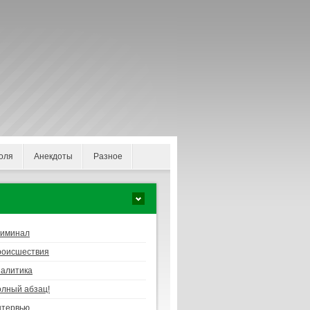
оля
Анекдоты
Разное
риминал
роисшествия
алитика
лный абзац!
нтервью