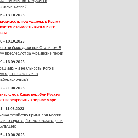
мчанам избежать службы в
сийской армии?
6 - 13.10.2023
вижимость под ударом: в Крыму
жается стоимость жилья и его
нды
0 - 10.10.2023
кого не было даже при Сталине». В
му преследуют за украинские песни
9 - 16.09.2023
рашилки» и реальность. Кого в
му ждет наказание за
лаборационизм?
2 - 21.08.2023
лить флот. Какие корабли Россия
ет перебросить в Черное море
1 - 11.08.2023
ьское хозяйство Крыма при России:
 свиноводства, без молокозаводов и
 будущего
5 - 10.08.2023