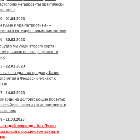
астополю мегапроекты практически
орожены
9 - 01.04.2023
безумие и ура-патриотизм» –
ивисты о ситуации в крымских школах
0 - 30.03.2023
к будто мы люди второго сорта».
ему крымчан не всегда пускают в
зию
3 - 22.03.2023
нные заводы – на продажу. Какие
дприятия в Феодосии пускают с
отка
7 - 14.03.2023
лиарды на долгоиграющие проекты:
 российские власти хотят построить в
астополе
9 - 11.03.2023
ь стадий неправды. Как Путин
сказывал о российском захвате
ма