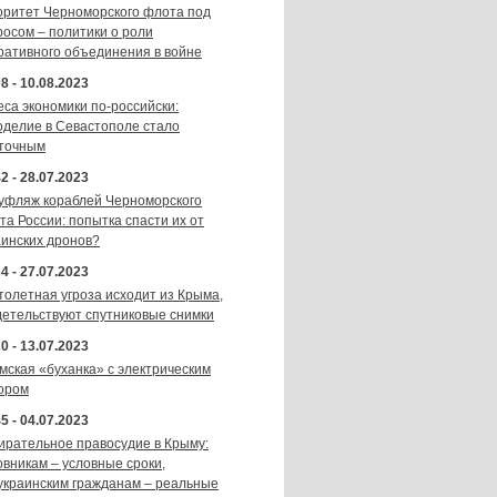
оритет Черноморского флота под
росом – политики о роли
ративного объединения в войне
8 - 10.08.2023
еса экономики по-российски:
оделие в Севастополе стало
точным
2 - 28.07.2023
уфляж кораблей Черноморского
та России: попытка спасти их от
аинских дронов?
4 - 27.07.2023
толетная угроза исходит из Крыма,
детельствуют спутниковые снимки
0 - 13.07.2023
мская «буханка» с электрическим
ором
5 - 04.07.2023
ирательное правосудие в Крыму:
овникам – условные сроки,
украинским гражданам – реальные