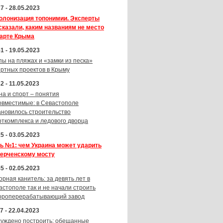
7 - 28.05.2023
олонизация топонимии. Эксперты
сказали, каким названиям не место
карте Крыма
1 - 19.05.2023
пы на пляжах и «замки из песка»
ортных проектов в Крыму
2 - 11.05.2023
на и спорт – понятия
овместимые: в Севастополе
ановилось строительство
рткомплекса и ледового дворца
5 - 03.05.2023
ь №1: чем Украина может ударить
Керченскому мосту
5 - 02.05.2023
орная канитель: за девять лет в
астополе так и не начали строить
ороперерабатывающий завод
7 - 22.04.2023
суждено построить: обещанные