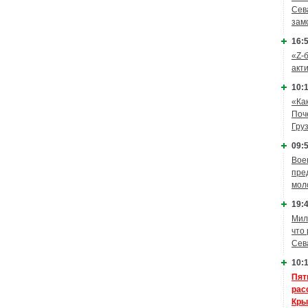
Сев
зам
16:5
«Z-
акт
10:1
«Ка
Поч
Гру
09:5
Вое
пре
мол
19:4
Мил
что
Сев
10:1
Пят
рас
Кры