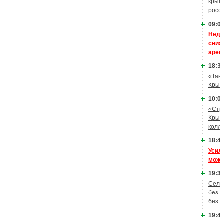
кры
рос
09:0
Нед
сни
аре
18:3
«Та
Кры
10:0
«Ст
Кры
кол
18:4
Уси
мож
19:3
Сел
без
без
19:4