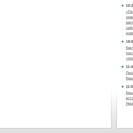
10:2
«Пр
зем
кар
сей
нов
18:0
Как
пас
«ге
11:4
Пис
Кры
11:0
Кры
ист
Укр