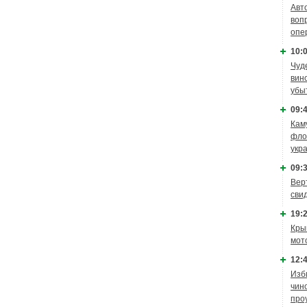
Авт
воп
опе
10:0
Чуд
вин
убы
09:4
Кам
фло
укр
09:3
Вер
сви
19:2
Кры
мот
12:4
Изб
чин
про