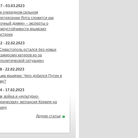
7 - 03.03.2023
и очередном сильном
летрясении Ялта сложится как
точный домик» – эксперты о
смоустойчивости крымских
остроек
2 - 22.02.2023
 Севастополь остался без новых
сажирских катеров из-за
ополитической ситуации»
8 - 22.02.2023
ьма крымчан: Чего добился Путин в
му?
4 - 17.02.2023
м, война и «культурно-
орическая» экспансия Кремля на
аину
Другие статьи