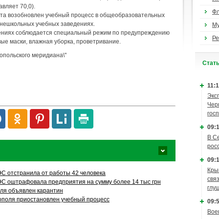
авляет 70,0).
Ф
арта возобновлен учебный процесс в общеобразовательных
 внешкольных учебных заведениях.
М
ениях соблюдается специальный режим по предупреждению
Ре
ые маски, влажная уборка, проветривание.
опольского меридиана\"
Cтат
11:1
Экс
Чер
гос
09:1
В С
рос
09:1
Кры
С отстранила от работы 42 человека
связ
С оштрафовала предприятия на сумму более 14 тыс грн
глу
ля объявлен карантин
ополя приостановлен учебный процесс
09:5
Вое