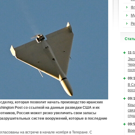
Ф
М
Ре
Cтат
11:1
Экс
Чер
гос
09:1
В С
рос
09:1
 сделку, которая позволит начать производство иранских
Кры
shington Post со ссылкой на данные разведки США и их
связ
отников, Россия может резко увеличить свои запасы
глу
 разрушительных систем вооружений, которые в последние
09:5
Вое
гласованы на встрече в начале ноября в Тегеране. С