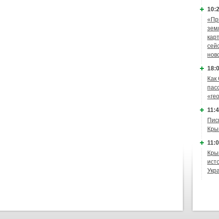
10:2
«Пр
зем
кар
сей
нов
18:0
Как
пас
«ге
11:4
Пис
Кры
11:0
Кры
ист
Укр