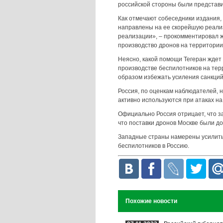
российской стороны были представ
Как отмечают собеседники издания, 
направлены на ее скорейшую реали
реализации», – прокомментировал ж
производство дронов на территории
Неясно, какой помощи Тегеран ждет о
производстве беспилотников на терр
образом избежать усиления санкций,
Россия, по оценкам наблюдателей, 
активно используются при атаках н
Официально Россия отрицает, что за
что поставки дронов Москве были до
Западные страны намерены усилить 
беспилотников в Россию.
Похожие новости