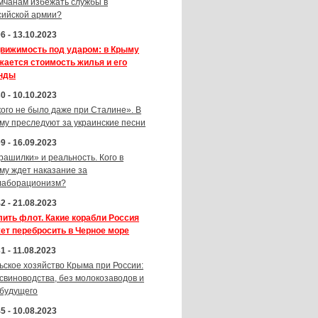
мчанам избежать службы в
сийской армии?
6 - 13.10.2023
вижимость под ударом: в Крыму
жается стоимость жилья и его
нды
0 - 10.10.2023
кого не было даже при Сталине». В
му преследуют за украинские песни
9 - 16.09.2023
рашилки» и реальность. Кого в
му ждет наказание за
лаборационизм?
2 - 21.08.2023
лить флот. Какие корабли Россия
ет перебросить в Черное море
1 - 11.08.2023
ьское хозяйство Крыма при России:
 свиноводства, без молокозаводов и
 будущего
5 - 10.08.2023