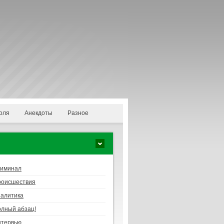
оля
Анекдоты
Разное
риминал
роисшествия
алитика
лный абзац!
нтервью