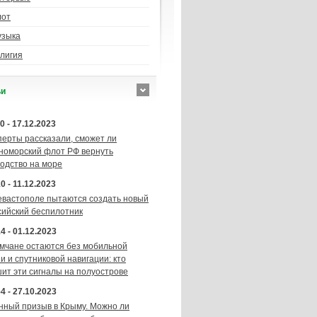
лот
узыка
лигия
ьи
0 - 17.12.2023
перты рассказали, сможет ли
номорский флот РФ вернуть
подство на море
0 - 11.12.2023
евастополе пытаются создать новый
сийский беспилотник
4 - 01.12.2023
мчане остаются без мобильной
и и спутниковой навигации: кто
шит эти сигналы на полуострове
4 - 27.10.2023
нный призыв в Крыму. Можно ли