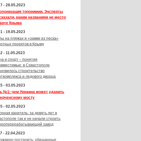
7 - 28.05.2023
олонизация топонимии. Эксперты
сказали, каким названиям не место
карте Крыма
1 - 19.05.2023
пы на пляжах и «замки из песка»
ортных проектов в Крыму
2 - 11.05.2023
на и спорт – понятия
овместимые: в Севастополе
ановилось строительство
рткомплекса и ледового дворца
5 - 03.05.2023
ь №1: чем Украина может ударить
Керченскому мосту
5 - 02.05.2023
орная канитель: за девять лет в
астополе так и не начали строить
ороперерабатывающий завод
7 - 22.04.2023
суждено построить: обещанные