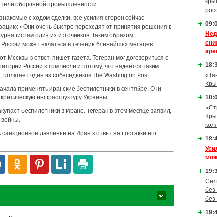
кры
ители оборонной промышленности.
рос
знакомые с ходом сделки, все усилия сторон сейчас
09:0
зацию: «Они очень быстро переходят от принятия решения к
Нед
урналистам один из источников. Таким образом,
сни
 России может начаться в течение ближайших месяцев.
аре
т Москвы в ответ, пишет газета. Тегеран мог договориться о
18:3
итории России в том числе и потому, что надеется таким
 полагает один из собеседников The Washington Post.
«Та
Кры
начала применять иранские беспилотники в сентябре. Они
а критическую инфраструктуру Украины.
10:0
«Ст
купает беспилотники в Иране. Тегеран в этом месяце заявил,
Кры
 войны.
кол
санкционное давление на Иран в ответ на поставки его
18:4
Уси
мож
19:3
Сел
без
без
19:4