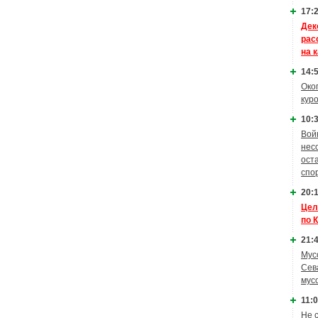
17:2
Дек
рас
на 
14:5
Око
кур
10:3
Вой
нес
ост
спо
20:1
Цел
по 
21:4
Мус
Сев
мус
11:0
Не 