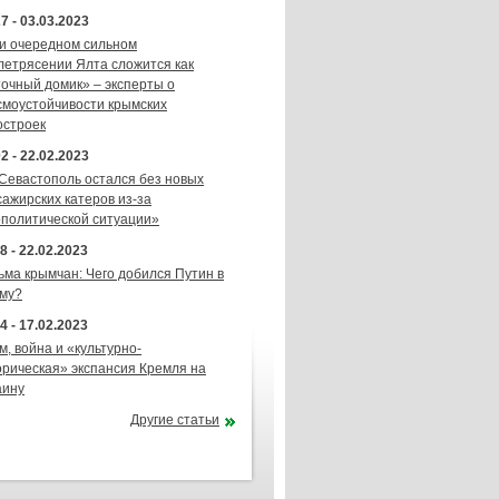
7 - 03.03.2023
и очередном сильном
летрясении Ялта сложится как
точный домик» – эксперты о
смоустойчивости крымских
остроек
2 - 22.02.2023
 Севастополь остался без новых
сажирских катеров из-за
ополитической ситуации»
8 - 22.02.2023
ьма крымчан: Чего добился Путин в
му?
4 - 17.02.2023
м, война и «культурно-
орическая» экспансия Кремля на
аину
Другие статьи