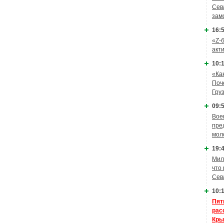
Сев
зам
16:5
«Z-
акт
10:1
«Ка
Поч
Гру
09:5
Вое
пре
мол
19:4
Мил
что
Сев
10:1
Пят
рас
Кры