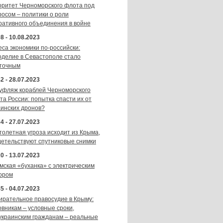
оритет Черноморского флота под
росом – политики о роли
ративного объединения в войне
8 - 10.08.2023
еса экономики по-российски:
оделие в Севастополе стало
точным
2 - 28.07.2023
уфляж кораблей Черноморского
та России: попытка спасти их от
аинских дронов?
4 - 27.07.2023
толетная угроза исходит из Крыма,
детельствуют спутниковые снимки
0 - 13.07.2023
мская «буханка» с электрическим
ором
5 - 04.07.2023
ирательное правосудие в Крыму:
овникам – условные сроки,
украинским гражданам – реальные