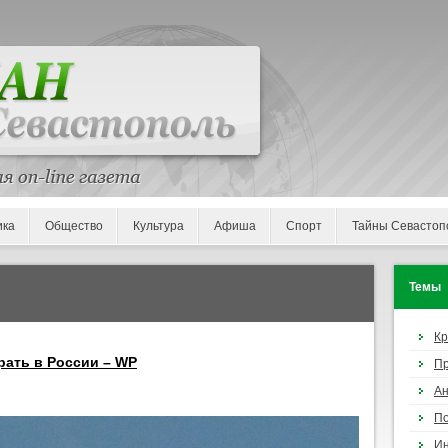
ика
Общество
Культура
Афиша
Спорт
Тайны Севастоп
Темы
К
рать в России – WP
П
Ан
По
И