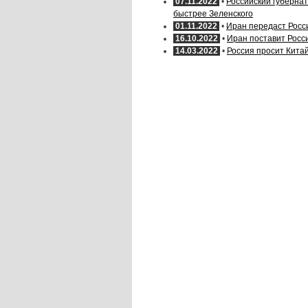
07.11.2022
•
Российский губерна
быстрее Зеленского
01.11.2022
•
Иран передаст Росси
16.10.2022
•
Иран поставит Росс
14.03.2022
•
Россия просит Кита