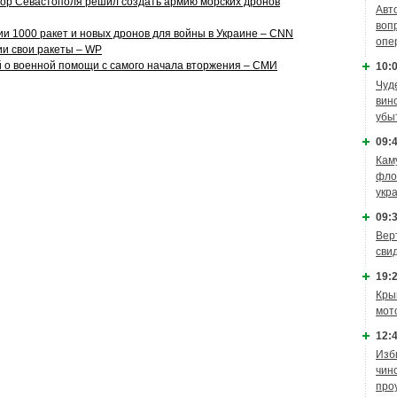
тор Севастополя решил создать армию морских дронов
Авт
воп
и 1000 ракет и новых дронов для войны в Украине – CNN
опе
ии свои ракеты – WP
й о военной помощи с самого начала вторжения – СМИ
10:0
Чуд
вин
убы
09:4
Кам
фло
укр
09:3
Вер
сви
19:2
Кры
мот
12:4
Изб
чин
про