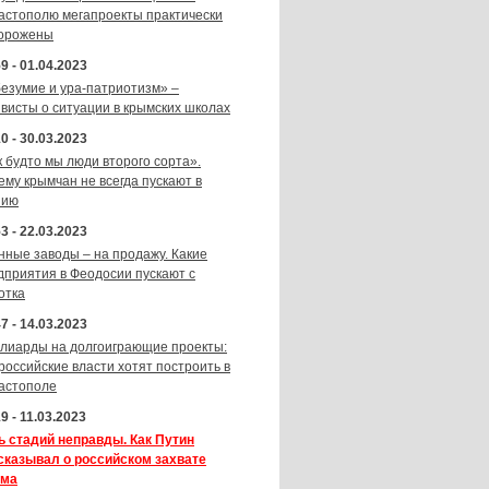
астополю мегапроекты практически
орожены
9 - 01.04.2023
безумие и ура-патриотизм» –
ивисты о ситуации в крымских школах
0 - 30.03.2023
к будто мы люди второго сорта».
ему крымчан не всегда пускают в
зию
3 - 22.03.2023
нные заводы – на продажу. Какие
дприятия в Феодосии пускают с
отка
7 - 14.03.2023
лиарды на долгоиграющие проекты:
 российские власти хотят построить в
астополе
9 - 11.03.2023
ь стадий неправды. Как Путин
сказывал о российском захвате
ма