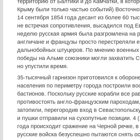
территорию от Балтики и до Камчатки, в кото
Крыму были только частью событий) Восточно
14 сентября 1854 года десант из более 60 ты
не встречая сопротивления, высадился под Е
неделю русская армия была разгромлена на 
англичане и французы просто перестреляли е
дальнобойных штуцеров. По мнению военных 
победы на Альме союзники могли захватить С
но упустили время.
35-тысячный гарнизон приготовился к оборон
населения по периметру города построили в
бастионов. Поскольку русские корабли все ра
противостоять англо-французским пароходам, 
затопили, перегородив вход в Севастопольску
и пушки отправили на сухопутные позиции. 4 (
года происходит сражение на Черной речке, в
русские войска безуспешно пытаются снять ос