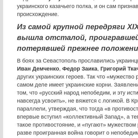
украинского казачьего полка, и он сам призна
происхождение.
Из самой крупной передряги ХІХ
вышла отсталой, проигравшей
потерявшей прежнее положени
В боях за Севастополь прославились украин
Иван Демченко
,
Федор Заика
,
Григорий Тка
других украинских героев. Так что «мужество 
самом деле имеет украинские корни. Заявлен
том, что «русский народ непобедим, и эту ис
навсегда усвоить», не вяжется с логикой. В К
параллели, утверждая, что тогда «в противос
впервые вступил «коллективный Запад», а теп
такое противостояние, и «пугают» мужеством 
разве проигранная война говорит о непобеди