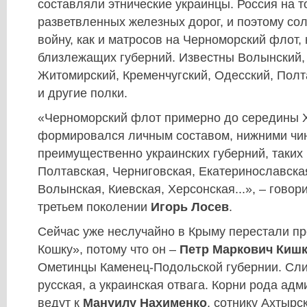
составляли этнические украинцы. Россия на т
разветвленных железных дорог, и поэтому со
войну, как и матросов на Черноморский флот,
близлежащих губерний. Известны Волынский,
Житомирский, Кременчугский, Одесский, Полт
и другие полки.
«Черноморский флот примерно до середины X
формировался личным составом, нижними чин
преимущественно украинских губерний, таких 
Полтавская, Черниговская, Екатеринославска
Волынская, Киевская, Херсонская...», – говор
третьем поколении
Игорь Лосев
.
Сейчас уже неслучайно в Крыму перестали п
Кошку», потому что он –
Петр Маркович Киш
Ометинцы Каменец-Подольской губернии. Сл
русская, а украинская отвага. Корни рода ад
ведут к
Мануилу Нахименко
, сотнику Ахтырс