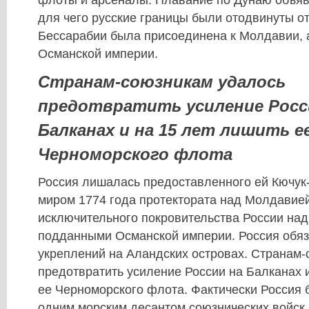
флоты и арсеналы. Плавание по Дунаю объя
для чего русские границы были отодвинуты от 
Бессарабии была присоединена к Молдавии, а
Османской империи.
Странам-союзникам удалось
предотвратить усиление Росс
Балканах и на 15 лет лишить е
Черноморского флота
Россия лишалась предоставленного ей Кючу
миром 1774 года протектората над Молдавией
исключительного покровительства России над
подданными Османской империи. Россия обяз
укреплений на Аландских островах. Странам-
предотвратить усиление России на Балканах и
ее Черноморского флота. Фактически Россия
одним морским десантом союзнических войск.