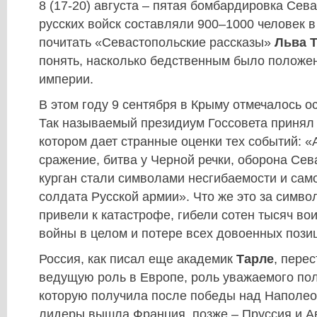
8 (17-20) августа – пятая бомбардировка Сев
русских войск составляли 900–1000 человек в
почитать «Севастопольские рассказы»
Льва 
понять, насколько бедственным было положен
империи.
В этом году 9 сентября в Крыму отмечалось о
Так называемый президиум Госсовета принял 
котором дает странные оценки тех событий: 
сражение, битва у Черной речки, оборона Се
курган стали символами несгибаемости и сам
солдата Русской армии». Что же это за символ
привели к катастрофе, гибели сотен тысяч во
войны в целом и потере всех довоенных пози
Россия, как писал еще академик
Тарле
, пере
ведущую роль в Европе, роль уважаемого пол
которую получила после победы над Наполео
лидеры вышла Франция, позже – Пруссия и Ав