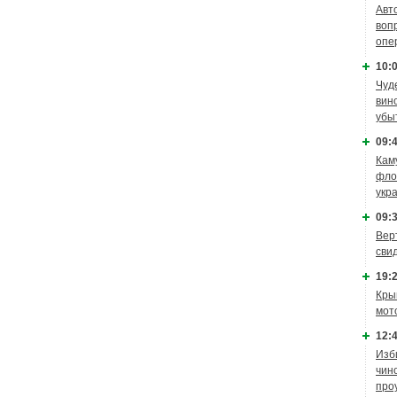
Авт
воп
опе
10:0
Чуд
вин
убы
09:4
Кам
фло
укр
09:3
Вер
сви
19:2
Кры
мот
12:4
Изб
чин
про