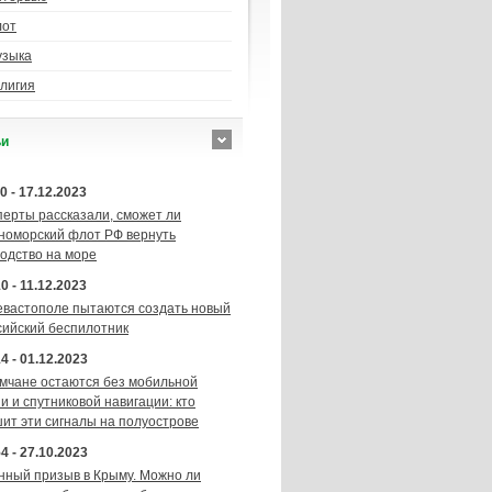
лот
узыка
лигия
ьи
0 - 17.12.2023
перты рассказали, сможет ли
номорский флот РФ вернуть
подство на море
0 - 11.12.2023
евастополе пытаются создать новый
сийский беспилотник
4 - 01.12.2023
мчане остаются без мобильной
и и спутниковой навигации: кто
шит эти сигналы на полуострове
4 - 27.10.2023
нный призыв в Крыму. Можно ли