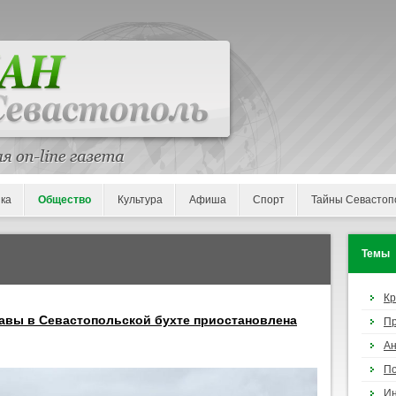
ка
Общество
Культура
Афиша
Спорт
Тайны Севастоп
Темы
К
авы в Севастопольской бухте приостановлена
П
Ан
По
И