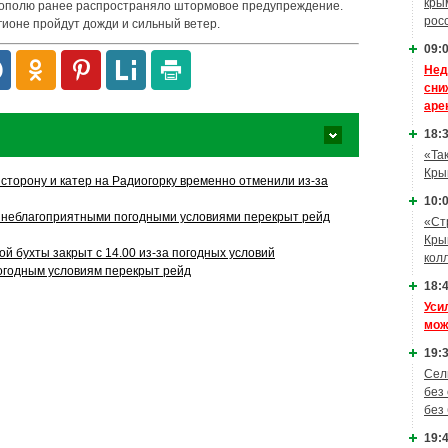
кры
тополю ранее распространяло штормовое предупреждение.
рос
гионе пройдут дожди и сильный ветер.
09:0
Нед
сни
аре
18:3
«Та
Кры
сторону и катер на Радиогорку временно отменили из-за
10:0
с неблагоприятными погодными условиями перекрыт рейд
«Ст
Кры
й бухты закрыт с 14.00 из-за погодных условий
кол
огодным условиям перекрыт рейд
18:4
Уси
мож
19:3
Сел
без
без
19:4