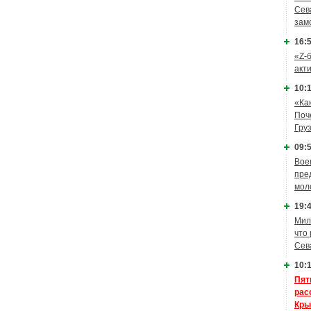
Сев
зам
16:5
«Z-
акт
10:1
«Ка
Поч
Гру
09:5
Вое
пре
мол
19:4
Мил
что
Сев
10:1
Пят
рас
Кры