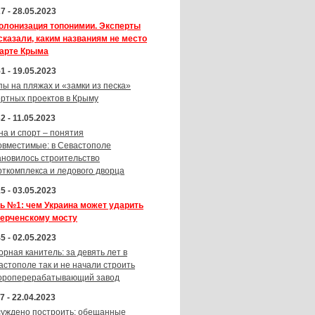
7 - 28.05.2023
олонизация топонимии. Эксперты
сказали, каким названиям не место
карте Крыма
1 - 19.05.2023
пы на пляжах и «замки из песка»
ортных проектов в Крыму
2 - 11.05.2023
на и спорт – понятия
овместимые: в Севастополе
ановилось строительство
рткомплекса и ледового дворца
5 - 03.05.2023
ь №1: чем Украина может ударить
Керченскому мосту
5 - 02.05.2023
орная канитель: за девять лет в
астополе так и не начали строить
ороперерабатывающий завод
7 - 22.04.2023
суждено построить: обещанные