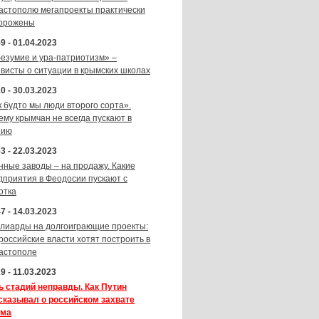
астополю мегапроекты практически
орожены
9 - 01.04.2023
безумие и ура-патриотизм» –
ивисты о ситуации в крымских школах
0 - 30.03.2023
к будто мы люди второго сорта».
ему крымчан не всегда пускают в
зию
3 - 22.03.2023
нные заводы – на продажу. Какие
дприятия в Феодосии пускают с
отка
7 - 14.03.2023
лиарды на долгоиграющие проекты:
 российские власти хотят построить в
астополе
9 - 11.03.2023
ь стадий неправды. Как Путин
сказывал о российском захвате
ма