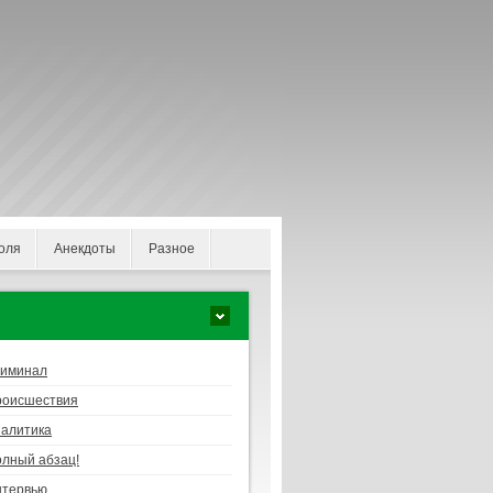
оля
Анекдоты
Разное
риминал
роисшествия
алитика
лный абзац!
нтервью