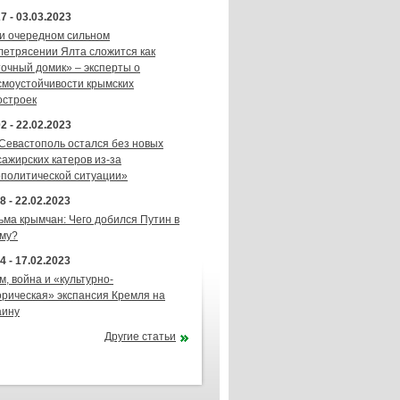
7 - 03.03.2023
и очередном сильном
летрясении Ялта сложится как
точный домик» – эксперты о
смоустойчивости крымских
остроек
2 - 22.02.2023
 Севастополь остался без новых
сажирских катеров из-за
ополитической ситуации»
8 - 22.02.2023
ьма крымчан: Чего добился Путин в
му?
4 - 17.02.2023
м, война и «культурно-
орическая» экспансия Кремля на
аину
Другие статьи