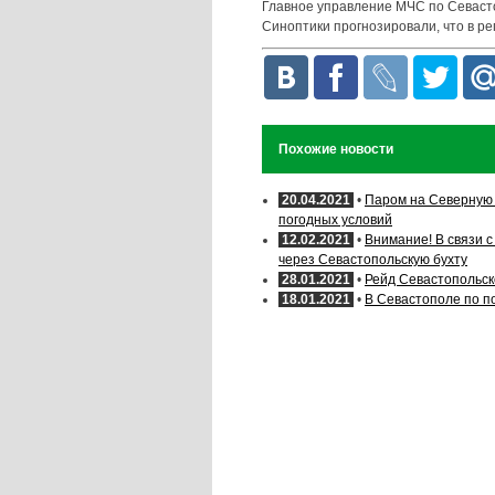
Главное управление МЧС по Севас
Синоптики прогнозировали, что в ре
Похожие новости
20.04.2021
•
Паром на Северную 
погодных условий
12.02.2021
•
Внимание! В связи 
через Севастопольскую бухту
28.01.2021
•
Рейд Севастопольско
18.01.2021
•
В Севастополе по п