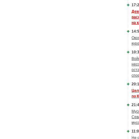
17:2
Дек
рас
на 
14:5
Око
кур
10:3
Вой
нес
ост
спо
20:1
Цел
по 
21:4
Мус
Сев
мус
11:0
Не 