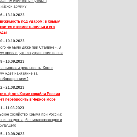
мчанам избежать службы в
сийской армии?
6 - 13.10.2023
вижимость под ударом: в Крыму
жается стоимость жилья и его
нды
0 - 10.10.2023
кого не было даже при Сталине». В
му преследуют за украинские песни
9 - 16.09.2023
рашилки» и реальность. Кого в
му ждет наказание за
лаборационизм?
2 - 21.08.2023
лить флот. Какие корабли Россия
ет перебросить в Черное море
1 - 11.08.2023
ьское хозяйство Крыма при России:
 свиноводства, без молокозаводов и
 будущего
5 - 10.08.2023