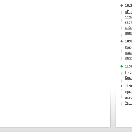
10:2
«Пр
зем
кар
сей
нов
18:0
Как
пас
«ге
11:4
Пис
Кры
11:0
Кры
ист
Укр