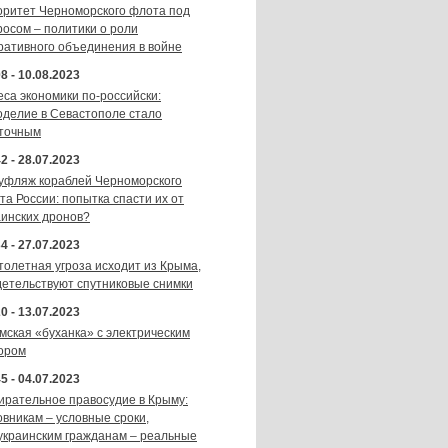
оритет Черноморского флота под
росом – политики о роли
ративного объединения в войне
8 - 10.08.2023
еса экономики по-российски:
оделие в Севастополе стало
точным
2 - 28.07.2023
уфляж кораблей Черноморского
та России: попытка спасти их от
аинских дронов?
4 - 27.07.2023
толетная угроза исходит из Крыма,
детельствуют спутниковые снимки
0 - 13.07.2023
мская «буханка» с электрическим
ором
5 - 04.07.2023
ирательное правосудие в Крыму:
овникам – условные сроки,
украинским гражданам – реальные