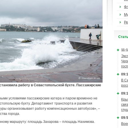
Ф
М
Ре
Cтат
11:1
Экс
Чер
гос
09:1
В С
становила работу в Севастопольской бухте. Пассажирские
рос
09:1
ными условиями пассажирские катера и паром временно не
Кры
топольскую бухту. Департамент транспорта и развития
связ
уры организовывает работу компенсационных автобусов», –
глу
ства города.
09:5
нному маршруту: площадь Захарова – площадь Нахимова.
Вое