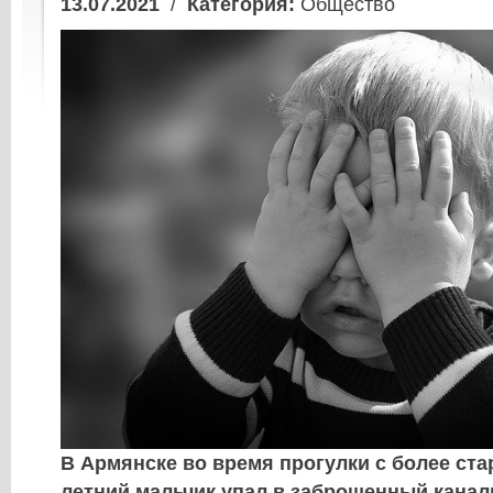
13.07.2021
/
Категория:
Общество
В Армянске во время прогулки с более ста
летний мальчик упал в заброшенный кана