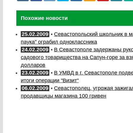
Похожие новости
25.02.2009
•
Севастопольский школьник в м
паука" ограбил одноклассника
24.02.2009
•
В Севастополе задержаны рук
садового товарищества на Сапун-горе за взя
долларов
23.02.2009
•
В УМВД в г. Севастополе подв
итоги операции "Визит"
06.02.2009
•
Севастополец, угрожая зажигал
продавщицы магазина 100 гривен