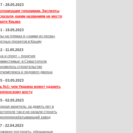
7 - 28.05.2023
олонизация топонимии. Эксперты
сказали, каким названиям не место
карте Крыма
1 - 19.05.2023
пы на пляжах и «замки из песка»
ортных проектов в Крыму
2 - 11.05.2023
на и спорт – понятия
овместимые: в Севастополе
ановилось строительство
рткомплекса и ледового дворца
5 - 03.05.2023
ь №1: чем Украина может ударить
Керченскому мосту
5 - 02.05.2023
орная канитель: за девять лет в
астополе так и не начали строить
ороперерабатывающий завод
7 - 22.04.2023
суждено построить: обещанные