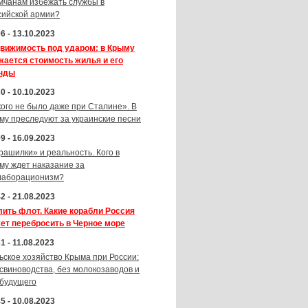
мчанам избежать службы в
сийской армии?
6 - 13.10.2023
вижимость под ударом: в Крыму
жается стоимость жилья и его
нды
0 - 10.10.2023
кого не было даже при Сталине». В
му преследуют за украинские песни
9 - 16.09.2023
рашилки» и реальность. Кого в
му ждет наказание за
лаборационизм?
2 - 21.08.2023
лить флот. Какие корабли Россия
ет перебросить в Черное море
1 - 11.08.2023
ьское хозяйство Крыма при России:
 свиноводства, без молокозаводов и
 будущего
5 - 10.08.2023