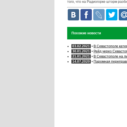
того, что на Радиогорке шторм разб
Похожие новости
03.02.2021
•
В Севастополе кате
30.01.2021
•
Рейд через Севасто
21.01.2021
•
В Севастополе на л
14.07.2020
•
Паромная переправа