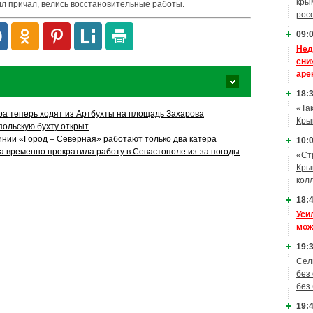
кры
ил причал, велись восстановительные работы.
рос
09:0
Нед
сни
аре
18:3
«Та
ра теперь ходят из Артбухты на площадь Захарова
Кры
польскую бухту открыт
инии «Город – Северная» работают только два катера
10:0
 временно прекратила работу в Севастополе из-за погоды
«Ст
Кры
кол
18:4
Уси
мож
19:3
Сел
без
без
19:4