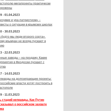
астополю мегапроекты практически
орожены
9 - 01.04.2023
безумие и ура-патриотизм» –
ивисты о ситуации в крымских школах
0 - 30.03.2023
к будто мы люди второго сорта».
ему крымчан не всегда пускают в
зию
3 - 22.03.2023
нные заводы – на продажу. Какие
дприятия в Феодосии пускают с
отка
7 - 14.03.2023
лиарды на долгоиграющие проекты:
 российские власти хотят построить в
астополе
9 - 11.03.2023
ь стадий неправды. Как Путин
сказывал о российском захвате
ма