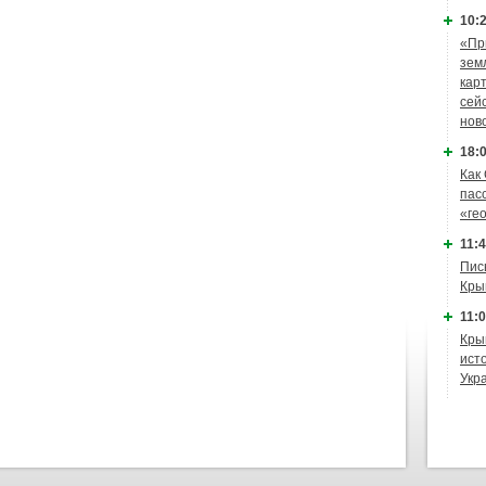
10:2
«Пр
зем
кар
сей
нов
18:0
Как
пас
«ге
11:4
Пис
Кры
11:0
Кры
ист
Укр