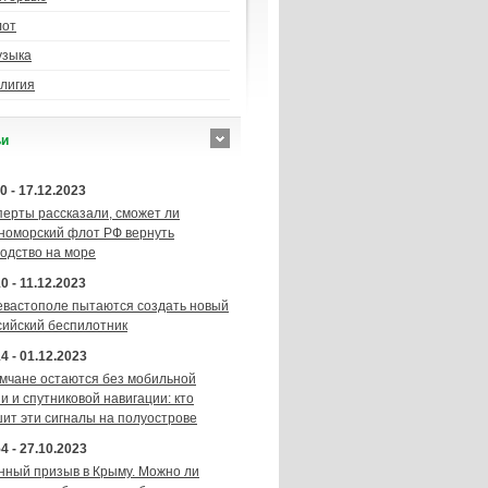
лот
узыка
лигия
ьи
0 - 17.12.2023
перты рассказали, сможет ли
номорский флот РФ вернуть
подство на море
0 - 11.12.2023
евастополе пытаются создать новый
сийский беспилотник
4 - 01.12.2023
мчане остаются без мобильной
и и спутниковой навигации: кто
шит эти сигналы на полуострове
4 - 27.10.2023
нный призыв в Крыму. Можно ли