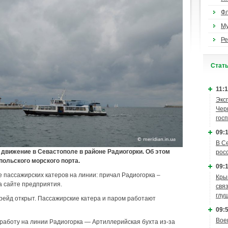
Ф
М
Ре
Cтат
11:1
Экс
Чер
гос
09:1
В С
движение в Севастополе в районе Радиогорки. Об этом
рос
ольского морского порта.
09:1
 пассажирских катеров на линии: причал Радиогорка –
Кры
а сайте предприятия.
связ
глу
рейд открыт. Пассажирские катера и паром работают
09:5
Вое
работу на линии Радиогорка — Артиллерийская бухта из-за