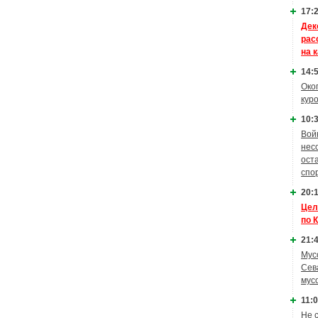
17:2
Дек
рас
на 
14:5
Око
кур
10:3
Вой
нес
ост
спо
20:1
Цел
по 
21:4
Мус
Сев
мус
11:0
Не 