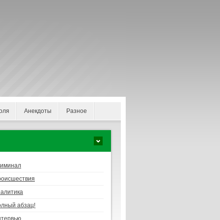
оля
Анекдоты
Разное
риминал
роисшествия
алитика
лный абзац!
нтервью