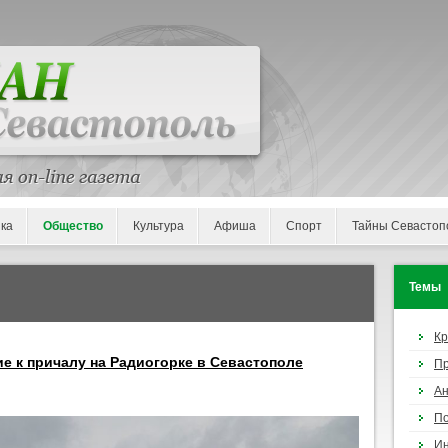
ка
Общество
Культура
Афиша
Спорт
Тайны Севастоп
Темы
К
е к причалу на Радиогорке в Севастополе
П
Ан
По
И