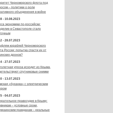
оритет Черноморского флота под
росом – политики о роли
ративного объединения в войне
8 - 10.08.2023
еса экономики по-российски:
оделие в Севастополе стало
точным
2 - 28.07.2023
уфляж кораблей Черноморского
та России: попытка спасти их от
аинских дронов?
4 - 27.07.2023
толетная угроза исходит из Крыма,
детельствуют спутниковые снимки
0 - 13.07.2023
мская «буханка» с электрическим
ором
5 - 04.07.2023
ирательное правосудие в Крыму:
овникам – условные сроки,
украинским гражданам – реальные