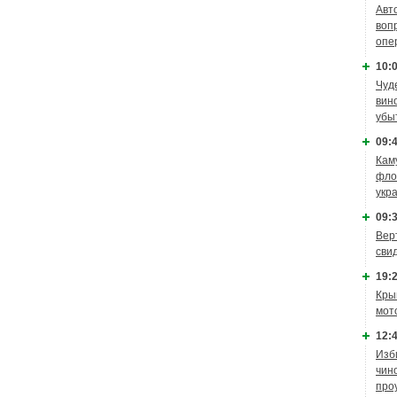
Авт
воп
опе
10:0
Чуд
вин
убы
09:4
Кам
фло
укр
09:3
Вер
сви
19:2
Кры
мот
12:4
Изб
чин
про