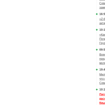
Сев
зам
16:5
«Z-
акт
10:1
«Ка
Поч
Гру
09:5
Вое
пре
мол
19:4
Мил
что
Сев
10:1
Пят
рас
Кры