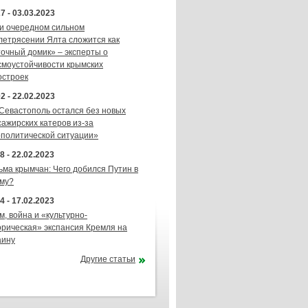
7 - 03.03.2023
и очередном сильном
летрясении Ялта сложится как
точный домик» – эксперты о
смоустойчивости крымских
остроек
2 - 22.02.2023
 Севастополь остался без новых
сажирских катеров из-за
ополитической ситуации»
8 - 22.02.2023
ьма крымчан: Чего добился Путин в
му?
4 - 17.02.2023
м, война и «культурно-
орическая» экспансия Кремля на
аину
Другие статьи