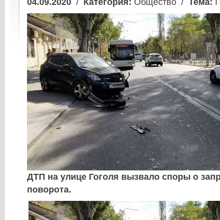
04.09.2020
/
Категория:
Общество /
Тема:
П
ДТП на улице Гоголя вызвало споры о запр
поворота.