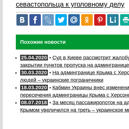
севастопольца к уголовному делу
Похожие новости
25.04.2020
•
Суд в Киеве рассмотрит жалоб
закрытии пунктов пропуска на админграниц
30.03.2020
•
На админгранице Крыма с Херс
людей – украинские пограничники
18.03.2020
•
Кабмин Украины внес изменени
пересечения админграницы Крыма с Херсо
08.07.2018
•
За месяц пассажиропоток на а
Крымом увеличился на треть – украинское м