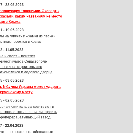
7 - 28.05.2023
олонизация топонимии. Эксперты
сказали, каким названиям не место
карте Крыма
1 - 19.05.2023
пы на пляжах и «замки из песка»
ортных проектов в Крыму
2 - 11.05.2023
на и спорт – понятия
овместимые: в Севастополе
ановилось строительство
рткомплекса и ледового дворца
5 - 03.05.2023
ь №1: чем Украина может ударить
Керченскому мосту
5 - 02.05.2023
орная канитель: за девять лет в
астополе так и не начали строить
ороперерабатывающий завод
7 - 22.04.2023
суждено построить: обещанные