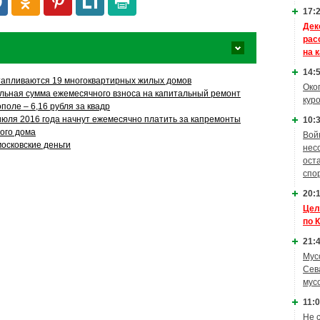
17:2
Дек
рас
на 
14:5
тапливаются 19 многоквартирных жилых домов
Око
ьная сумма ежемесячного взноса на капитальный ремонт
кур
поле – 6,16 рубля за квадр
июля 2016 года начнут ежемесячно платить за капремонты
10:3
ого дома
Вой
московские деньги
нес
ост
спо
20:1
Цел
по 
21:4
Мус
Сев
мус
11:0
Не 