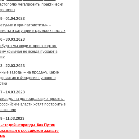
астополю мегапроекты практически
орожены
9 - 01.04.2023
безумие и ура-патриотизм» –
ивисты о ситуации в крымских школах
0 - 30.03.2023
к будто мы люди второго сорта».
ему крымчан не всегда пускают в
зию
3 - 22.03.2023
нные заводы – на продажу. Какие
дприятия в Феодосии пускают с
отка
7 - 14.03.2023
лиарды на долгоиграющие проекты:
 российские власти хотят построить в
астополе
9 - 11.03.2023
ь стадий неправды. Как Путин
сказывал о российском захвате
ма