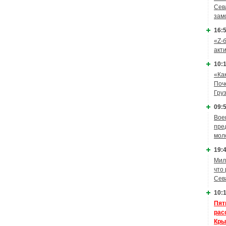
Сев
зам
16:5
«Z-
акт
10:1
«Ка
Поч
Гру
09:5
Вое
пре
мол
19:4
Мил
что
Сев
10:1
Пят
рас
Кры