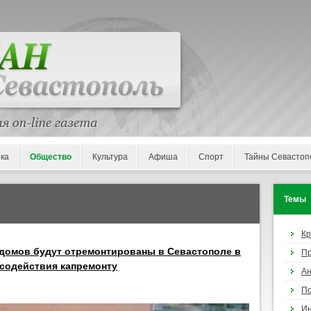
ка
Общество
Культура
Афиша
Спорт
Тайны Севастоп
Темы
К
домов будут отремонтированы в Севастополе в
П
содействия капремонту
Ан
По
И