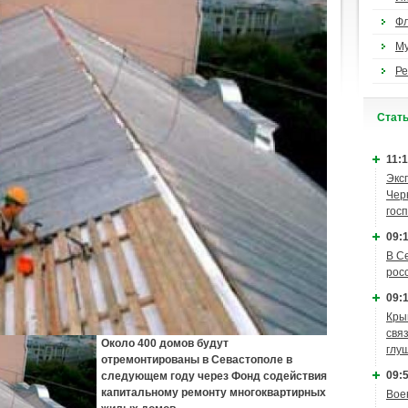
Ф
М
Ре
Cтат
11:1
Экс
Чер
гос
09:1
В С
рос
09:1
Кры
связ
Около 400 домов будут
глу
отремонтированы в Севастополе в
09:5
следующем году через Фонд содействия
капитальному ремонту многоквартирных
Вое