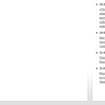
10:2
«Пр
зем
кар
сей
нов
18:0
Как
пас
«ге
11:4
Пис
Кры
11:0
Кры
ист
Укр