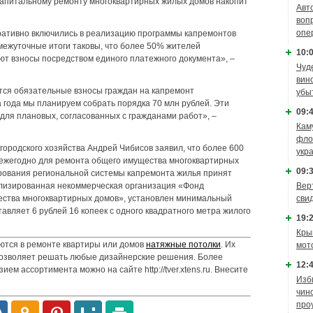
капитальному ремонту многоквартирных жилых домов накопит
Авт
воп
опе
ративно включились в реализацию программы капремонтов
ежуточные итоги таковы, что более 50% жителей
10:0
т взносы посредством единого платежного документа», –
Чуд
вин
тся обязательные взносы граждан на капремонт
убы
 года мы планируем собрать порядка 70 млн рублей. Эти
09:4
для плановых, согласованных с гражданами работ», –
Кам
фло
городского хозяйства Андрей Чибисов заявил, что более 600
укр
 ежегодно для ремонта общего имущества многоквартирных
09:3
рования региональной системы капремонта жилья принят
Вер
ализированная некоммерческая организация «Фонд
сви
ества многоквартирных домов», установлен минимальный
тавляет 6 рублей 16 копеек с одного квадратного метра жилого
19:2
Кры
ются в ремонте квартиры или домов
натяжные потолки
. Их
мот
позволяет решать любые дизайнерские решения. Более
12:4
ем ассортимента можно на сайте http://tver.xtens.ru. Внесите
Изб
чин
про