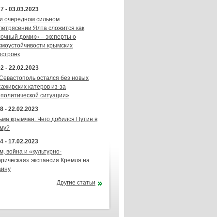
7 - 03.03.2023
и очередном сильном
летрясении Ялта сложится как
точный домик» – эксперты о
смоустойчивости крымских
остроек
2 - 22.02.2023
 Севастополь остался без новых
сажирских катеров из-за
ополитической ситуации»
8 - 22.02.2023
ьма крымчан: Чего добился Путин в
му?
4 - 17.02.2023
м, война и «культурно-
орическая» экспансия Кремля на
аину
Другие статьи