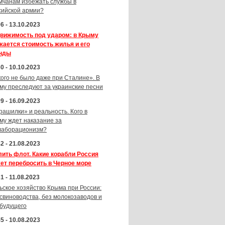
мчанам избежать службы в
сийской армии?
6 - 13.10.2023
вижимость под ударом: в Крыму
жается стоимость жилья и его
нды
0 - 10.10.2023
кого не было даже при Сталине». В
му преследуют за украинские песни
9 - 16.09.2023
рашилки» и реальность. Кого в
му ждет наказание за
лаборационизм?
2 - 21.08.2023
лить флот. Какие корабли Россия
ет перебросить в Черное море
1 - 11.08.2023
ьское хозяйство Крыма при России:
 свиноводства, без молокозаводов и
 будущего
5 - 10.08.2023