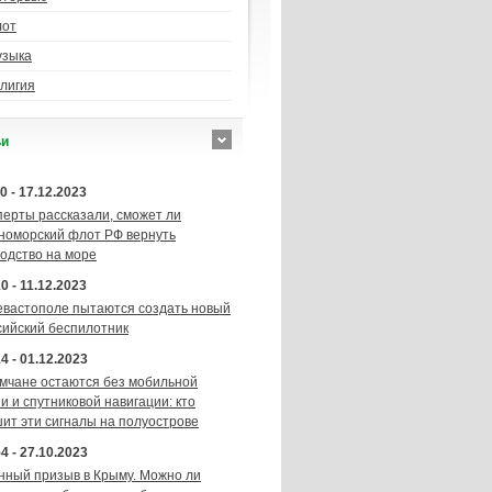
лот
узыка
лигия
ьи
0 - 17.12.2023
перты рассказали, сможет ли
номорский флот РФ вернуть
подство на море
0 - 11.12.2023
евастополе пытаются создать новый
сийский беспилотник
4 - 01.12.2023
мчане остаются без мобильной
и и спутниковой навигации: кто
шит эти сигналы на полуострове
4 - 27.10.2023
нный призыв в Крыму. Можно ли