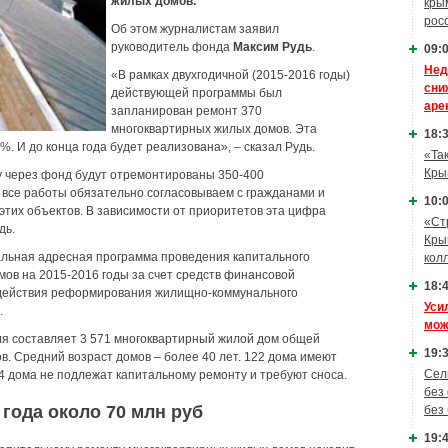
жилых домов.
кры
рос
Об этом журналистам заявил
руководитель фонда
Максим Рудь
.
09:0
Нед
«В рамках двухгодичной (2015-2016 годы)
сни
действующей программы был
аре
запланирован ремонт 370
многоквартирных жилых домов. Эта
18:3
. И до конца года будет реализована», – сказал Рудь.
«Та
Кры
ду через фонд будут отремонтированы 350-400
все работы обязательно согласовываем с гражданами и
10:0
этих объектов. В зависимости от приоритетов эта цифра
«Ст
дь.
Кры
альная адресная программа проведения капитального
кол
ов на 2015-2016 годы за счет средств финансовой
18:4
одействия реформирования жилищно-коммунального
Уси
.
мож
 составляет 3 571 многоквартирный жилой дом общей
19:3
в. Средний возраст домов – более 40 лет. 122 дома имеют
Сел
4 дома не подлежат капитальному ремонту и требуют сноса.
без
 года около 70 млн руб
без
19:4