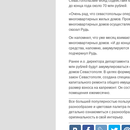
Севастопольский Фонд содействия 
до конца года около 70 млн рублей.
«Очень рад, что севастопольцы опе
многоквартирных жилых домов. Пром
многоквартирных домов осуществляю
сказал Рудь.
Он напомнил, что уже месяц взимаю
многоквартирных домов. «И до конца
средства, напомню, аккумулируются 
подчеркнул Рудь.
Ранее и.о. директора департамента 
млн рублей будут аккумулироваться
домов Севастополя. В целях форми
закон Севастополя, создана специ
капитального ремонта общего имущ
размер взноса на капремонт. Он сос
помещения ежемесячно.
Все большей популярностью пользу
разнообразие и цветовая палитра 
детально ознакомиться с разнообрази
оригинальность в свой интерьер.