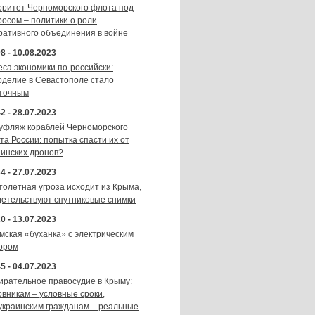
оритет Черноморского флота под
росом – политики о роли
ративного объединения в войне
8 - 10.08.2023
еса экономики по-российски:
оделие в Севастополе стало
точным
2 - 28.07.2023
уфляж кораблей Черноморского
та России: попытка спасти их от
аинских дронов?
4 - 27.07.2023
толетная угроза исходит из Крыма,
детельствуют спутниковые снимки
0 - 13.07.2023
мская «буханка» с электрическим
ором
5 - 04.07.2023
ирательное правосудие в Крыму:
овникам – условные сроки,
украинским гражданам – реальные