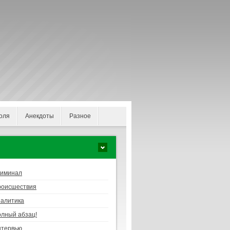
оля
Анекдоты
Разное
риминал
роисшествия
алитика
лный абзац!
нтервью