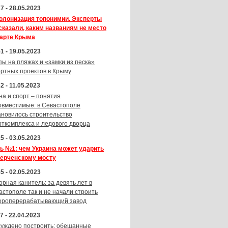
7 - 28.05.2023
олонизация топонимии. Эксперты
сказали, каким названиям не место
карте Крыма
1 - 19.05.2023
пы на пляжах и «замки из песка»
ортных проектов в Крыму
2 - 11.05.2023
на и спорт – понятия
овместимые: в Севастополе
ановилось строительство
рткомплекса и ледового дворца
5 - 03.05.2023
ь №1: чем Украина может ударить
Керченскому мосту
5 - 02.05.2023
орная канитель: за девять лет в
астополе так и не начали строить
ороперерабатывающий завод
7 - 22.04.2023
суждено построить: обещанные