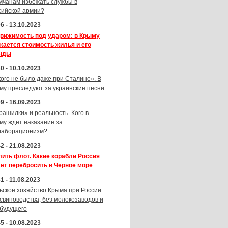
мчанам избежать службы в
сийской армии?
6 - 13.10.2023
вижимость под ударом: в Крыму
жается стоимость жилья и его
нды
0 - 10.10.2023
кого не было даже при Сталине». В
му преследуют за украинские песни
9 - 16.09.2023
рашилки» и реальность. Кого в
му ждет наказание за
лаборационизм?
2 - 21.08.2023
лить флот. Какие корабли Россия
ет перебросить в Черное море
1 - 11.08.2023
ьское хозяйство Крыма при России:
 свиноводства, без молокозаводов и
 будущего
5 - 10.08.2023