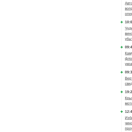
Авт
воп
опе
10:0
Чуд
вин
убы
09:4
Кам
фло
укр
09:3
Вер
сви
19:2
Кры
мот
12:4
Изб
чин
про