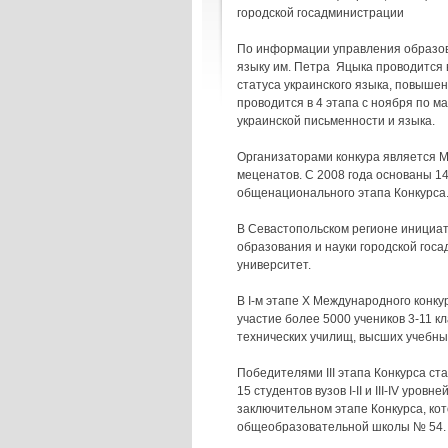
городской госадминистрации
По информации управления образов
языку им. Петра Яцыка проводится 
статуса украинского языка, повыше
проводится в 4 этапа с ноября по м
украинской письменности и языка.
Организаторами конкура является М
меценатов. С 2008 года основаны 
общенационального этапа Конкурса
В Севастопольском регионе инициа
образования и науки городской гос
университет.
В I-м этапе Х Международного конку
участие более 5000 учеников 3-11 
технических училищ, высших учебных 
Победителями ІІІ этапа Конкурса ста
15 студентов вузов І-ІІ и ІІІ-ІV уро
заключительном этапе Конкурса, кот
общеобразовательной школы № 54.