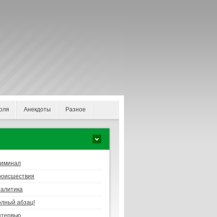
оля
Анекдоты
Разное
риминал
роисшествия
алитика
лный абзац!
нтервью