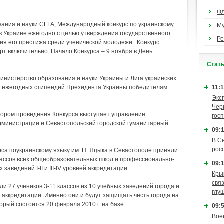
Ф
ания и науки СГГА, Международный конкурс по украинскому
М
в Украине ежегодно с целью утверждения государственного
Ре
ния его престижа среди ученической молодежи. Конкурс
арт включительно. Начало Конкурса – 9 ноября в День
Cтат
инистерство образования и науки Украины и Лига украинских
14 ежегодных стипендий Президента Украины победителям
11:1
.
Экс
Чер
тором проведения Конкурса выступает управление
гос
администрации и Севастопольский городской гуманитарный
09:1
В С
рос
рса поукраинскому языку им. П. Яцыка в Севастополе приняли
классов всех общеобразовательных школ и профессионально-
09:1
заведений І-ІІ и ІІІ-ІV уровней аккредитации.
Кры
связ
ли 27 учеников 3-11 классов из 10 учебных заведений города и
глу
вней аккредитации. Именно они и будут защищать честь города на
орый состоится 20 февраля 2010 г. на базе
09:5
Вое