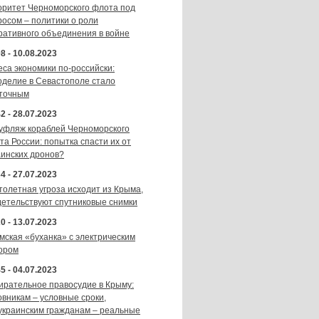
оритет Черноморского флота под
росом – политики о роли
ративного объединения в войне
8 - 10.08.2023
еса экономики по-российски:
оделие в Севастополе стало
точным
2 - 28.07.2023
уфляж кораблей Черноморского
та России: попытка спасти их от
аинских дронов?
4 - 27.07.2023
толетная угроза исходит из Крыма,
детельствуют спутниковые снимки
0 - 13.07.2023
мская «буханка» с электрическим
ором
5 - 04.07.2023
ирательное правосудие в Крыму:
овникам – условные сроки,
украинским гражданам – реальные