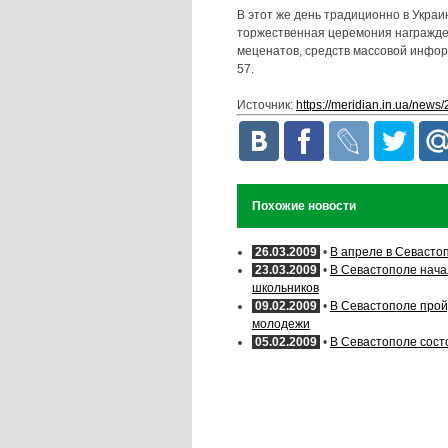
В этот же день традиционно в Укра
торжественная церемония награжде
меценатов, средств массовой инфор
57.
Источник:
https://meridian.in.ua/news
Похожие новости
26.03.2009
•
В апреле в Севасто
23.03.2009
•
В Севастополе нача
школьников
09.02.2009
•
В Севастополе прой
молодежи
05.02.2009
•
В Севастополе сост