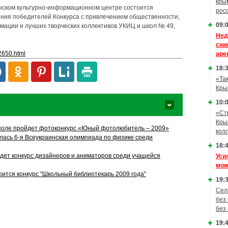
кры
инском культурно-информационном центре состоится
рос
ния победителей Конкурса с привлечением общественности,
09:0
мации и лучших творческих коллективов УКИЦ и школ № 49,
Нед
сни
/2650.html
аре
18:3
«Та
Кры
10:0
«Ст
Кры
поле пройдет фотоконкурс «Юный фотолюбитель – 2009»
кол
лась 6-я Всеукраинская олимпиада по физике среди
18:4
дет конкурс дизайнеров и аниматоров среди учащейся
Уси
мож
оится конкурс "Школьный библиотекарь 2009 года"
19:3
Сел
без
без
19:4