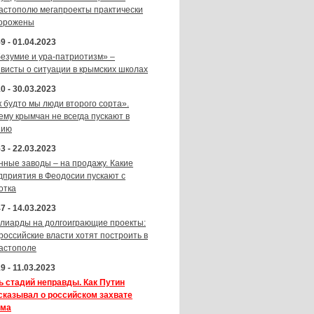
астополю мегапроекты практически
орожены
9 - 01.04.2023
безумие и ура-патриотизм» –
ивисты о ситуации в крымских школах
0 - 30.03.2023
к будто мы люди второго сорта».
ему крымчан не всегда пускают в
зию
3 - 22.03.2023
нные заводы – на продажу. Какие
дприятия в Феодосии пускают с
отка
7 - 14.03.2023
лиарды на долгоиграющие проекты:
 российские власти хотят построить в
астополе
9 - 11.03.2023
ь стадий неправды. Как Путин
сказывал о российском захвате
ма