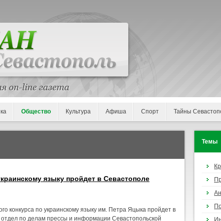
ка
Общество
Культура
Афиша
Спорт
Тайны Севастоп
Темы
К
краинскому языку пройдет в Севастополе
П
Ан
По
о конкурса по украинскому языку им. Петра Яцыка пройдет в
 отдел по делам прессы и информации Севастопольской
И