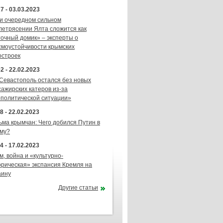
7 - 03.03.2023
и очередном сильном
летрясении Ялта сложится как
точный домик» – эксперты о
смоустойчивости крымских
остроек
2 - 22.02.2023
 Севастополь остался без новых
сажирских катеров из-за
ополитической ситуации»
8 - 22.02.2023
ьма крымчан: Чего добился Путин в
му?
4 - 17.02.2023
м, война и «культурно-
орическая» экспансия Кремля на
аину
Другие статьи