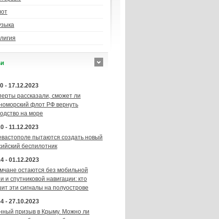
лот
узыка
лигия
ьи
0 - 17.12.2023
перты рассказали, сможет ли
номорский флот РФ вернуть
подство на море
0 - 11.12.2023
евастополе пытаются создать новый
сийский беспилотник
4 - 01.12.2023
мчане остаются без мобильной
и и спутниковой навигации: кто
шит эти сигналы на полуострове
4 - 27.10.2023
нный призыв в Крыму. Можно ли