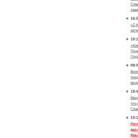
Сев
зам
16:5
«Z-
акт
10:1
«Ка
Поч
Гру
09:5
Вое
пре
мол
19:4
Мил
что
Сев
10:1
Пят
рас
Кры