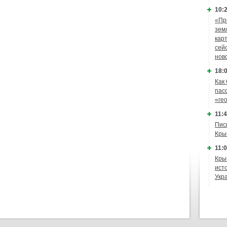
10:2
«Пр
зем
кар
сей
нов
18:0
Как
пас
«ге
11:4
Пис
Кры
11:0
Кры
ист
Укр