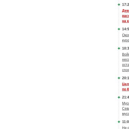
17:2
Дек
рас
на 
14:5
Око
кур
10:3
Вой
нес
ост
спо
20:1
Цел
по 
21:4
Мус
Сев
мус
11:0
Не 