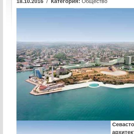
18.10.2016
/
Категория:
Общество
Севаст
архитек