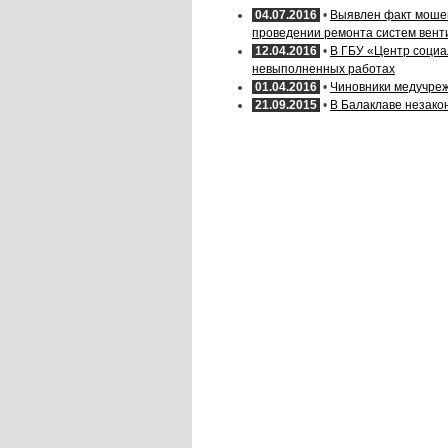
04.07.2016
•
Выявлен факт мошен
проведении ремонта систем вент
12.04.2016
•
В ГБУ «Центр социа
невыполненных работах
01.04.2016
•
Чиновники медучре
21.09.2015
•
В Балаклаве незако