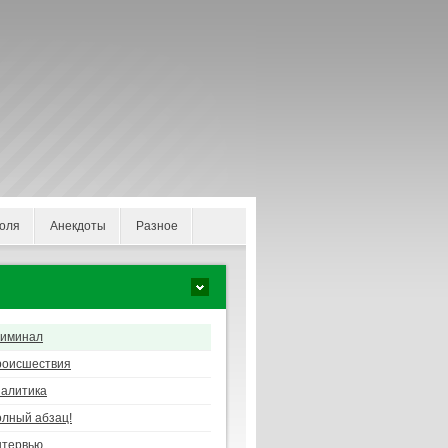
оля
Анекдоты
Разное
риминал
роисшествия
алитика
лный абзац!
нтервью