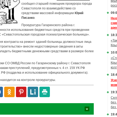
кры
сообщил старший помощник прокурора города
рос
Севастополя по взаимодействию со
09:0
средствами массовой информации
Юрий
Писанко
.
Нед
сни
Прокуратура Гагаринского района г.
аре
онности использования бюджетных средств при проведении
 «Севастопольская городская психиатрическая больница».
18:3
«Та
ния контракта на ремонт зданий больницы должностные лица
Кры
троительство» внесли недостоверные сведения в акты
завладеть бюджетными денежными средствами в размере более
10:0
«Ст
Кры
ки СО ОМВД России по Гагаринскому району г. Севастополя
кол
акам преступлений, предусмотренных ч. 4 ст. 159 УК РФ
 УК РФ (подделка и использование официального документа).
18:4
 находится на контроле прокуратуры.
Уси
мож
19:3
Сел
без
без
19:4