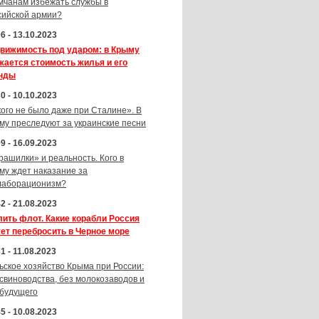
мчанам избежать службы в
сийской армии?
6 - 13.10.2023
вижимость под ударом: в Крыму
жается стоимость жилья и его
нды
0 - 10.10.2023
кого не было даже при Сталине». В
му преследуют за украинские песни
9 - 16.09.2023
рашилки» и реальность. Кого в
му ждет наказание за
лаборационизм?
2 - 21.08.2023
лить флот. Какие корабли Россия
ет перебросить в Черное море
1 - 11.08.2023
ьское хозяйство Крыма при России:
 свиноводства, без молокозаводов и
 будущего
5 - 10.08.2023