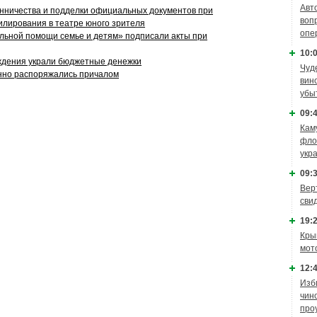
Авт
ничества и подделки официальных документов при
воп
илирования в театре юного зрителя
опе
льной помощи семье и детям» подписали акты при
10:0
ждения украли бюджетные денежки
Чуд
нно распоряжались причалом
вин
убы
09:4
Кам
фло
укр
09:3
Вер
сви
19:2
Кры
мот
12:4
Изб
чин
про