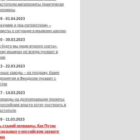
астополю мегапроекты практически
орожены
9 - 01.04.2023
безумие и ура-патриотизм» –
ивисты о ситуации в крымских школах
0 - 30.03.2023
к будто мы люди второго сорта».
ему крымчан не всегда пускают в
зию
3 - 22.03.2023
нные заводы – на продажу. Какие
дприятия в Феодосии пускают с
отка
7 - 14.03.2023
лиарды на долгоиграющие проекты:
 российские власти хотят построить в
астополе
9 - 11.03.2023
ь стадий неправды. Как Путин
сказывал о российском захвате
ма