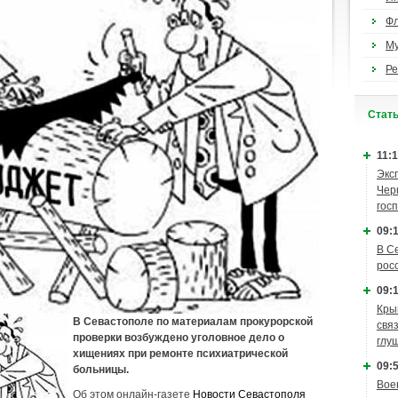
Ф
М
Ре
Cтат
11:1
Экс
Чер
гос
09:1
В С
рос
09:1
Кры
В Севастополе по материалам прокурорской
связ
проверки возбуждено уголовное дело о
глу
хищениях при ремонте психиатрической
09:5
больницы.
Вое
Об этом онлайн-газете
Новости Севастополя