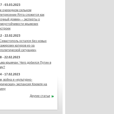
7 - 03.03.2023
и очередном сильном
летрясении Ялта сложится как
точный домик» – эксперты о
смоустойчивости крымских
остроек
2 - 22.02.2023
 Севастополь остался без новых
сажирских катеров из-за
ополитической ситуации»
8 - 22.02.2023
ьма крымчан: Чего добился Путин в
му?
4 - 17.02.2023
м, война и «культурно-
орическая» экспансия Кремля на
аину
Другие статьи