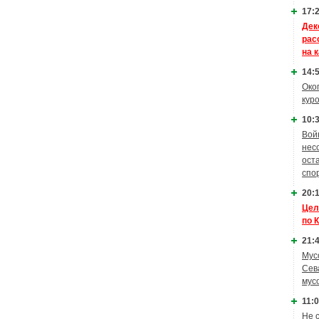
17:2
Дек
рас
на 
14:5
Око
кур
10:3
Вой
нес
ост
спо
20:1
Цел
по 
21:4
Мус
Сев
мус
11:0
Не 