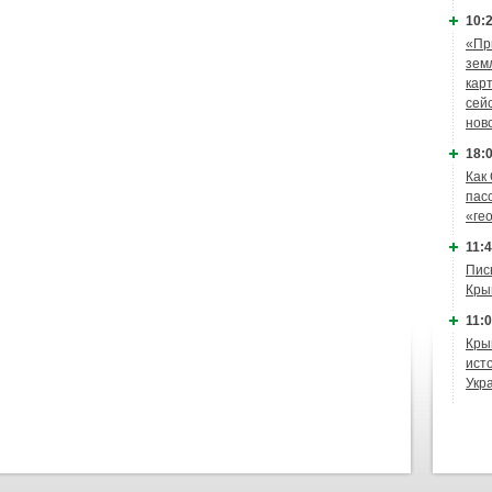
10:2
«Пр
зем
кар
сей
нов
18:0
Как
пас
«ге
11:4
Пис
Кры
11:0
Кры
ист
Укр