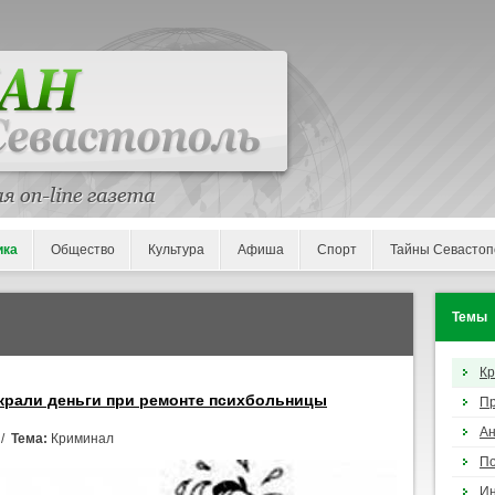
ика
Общество
Культура
Афиша
Спорт
Тайны Севастоп
Темы
К
крали деньги при ремонте психбольницы
П
Ан
 /
Тема:
Криминал
По
И