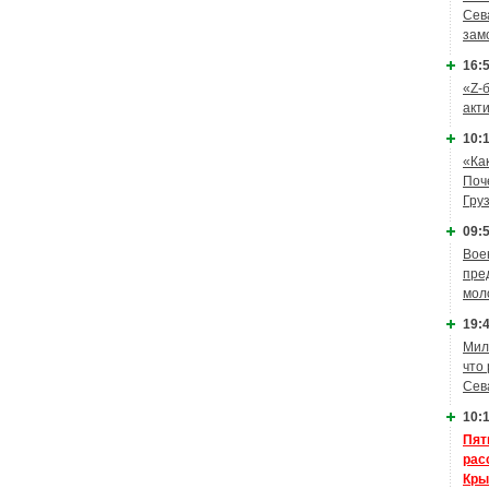
Сев
зам
16:5
«Z-
акт
10:1
«Ка
Поч
Гру
09:5
Вое
пре
мол
19:4
Мил
что
Сев
10:1
Пят
рас
Кры