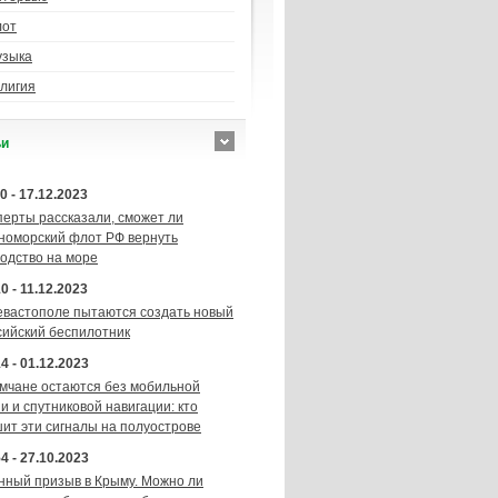
лот
узыка
лигия
ьи
0 - 17.12.2023
перты рассказали, сможет ли
номорский флот РФ вернуть
подство на море
0 - 11.12.2023
евастополе пытаются создать новый
сийский беспилотник
4 - 01.12.2023
мчане остаются без мобильной
и и спутниковой навигации: кто
шит эти сигналы на полуострове
4 - 27.10.2023
нный призыв в Крыму. Можно ли