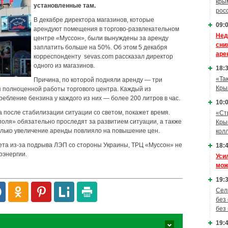
кры
установленные там.
рос
В декабре директора магазинов, которые
09:0
арендуют помещения в торгово-развлекательном
Нед
центре «Муссон», были вынуждены за аренду
сни
заплатить больше на 50%. Об этом 5 декабря
аре
корреспонденту sevas.com рассказал директор
одного из магазинов.
18:3
«Та
Причина, по которой подняли аренду — три
Кры
я полноценной работы торгового центра. Каждый из
ебление бензина у каждого из них — более 200 литров в час.
10:0
 после стабилизации ситуации со светом, покажет время.
«Ст
ля» обязательно проследят за развитием ситуации, а также
Кры
олько увеличение аренды повлияло на повышение цен.
кол
ета из-за подрыва ЛЭП со стороны Украины, ТРЦ «Муссон» не
18:4
оэнергии.
Уси
мож
19:3
Сел
без
без
19:4