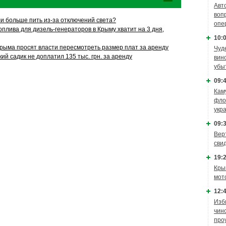
Авт
воп
и больше пить из-за отключений света?
опе
оплива для дизель-генераторов в Крыму хватит на 3 дня,
10:0
ыма просят власти пересмотреть размер плат за аренду
Чуд
ий садик не доплатил 135 тыс. грн. за аренду
вин
убы
09:4
Кам
фло
укр
09:3
Вер
сви
19:2
Кры
мот
12:4
Изб
чин
про