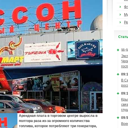
Ф
М
Ре
Cтат
11:1
Экс
Чер
гос
09:1
В С
рос
09:1
Кры
связ
глу
Арендная плата в торговом центре выросла в
09:5
полтора раза из-за огромного количества
Вое
топлива, которое потребляют три генератора,