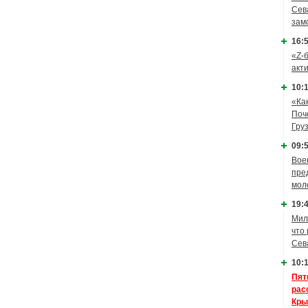
Сев
зам
16:5
«Z-
акт
10:1
«Ка
Поч
Гру
09:5
Вое
пре
мол
19:4
Мил
что
Сев
10:1
Пят
рас
Кры