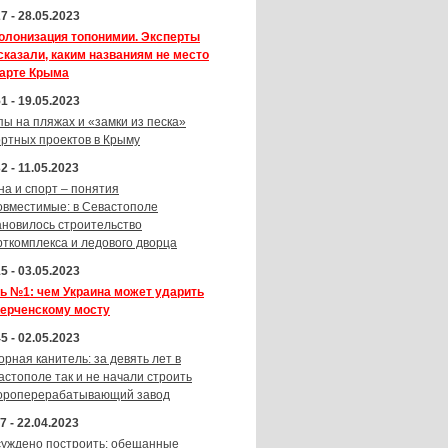
7 - 28.05.2023
олонизация топонимии. Эксперты
сказали, каким названиям не место
карте Крыма
1 - 19.05.2023
пы на пляжах и «замки из песка»
ортных проектов в Крыму
2 - 11.05.2023
на и спорт – понятия
овместимые: в Севастополе
ановилось строительство
рткомплекса и ледового дворца
5 - 03.05.2023
ь №1: чем Украина может ударить
Керченскому мосту
5 - 02.05.2023
орная канитель: за девять лет в
астополе так и не начали строить
ороперерабатывающий завод
7 - 22.04.2023
суждено построить: обещанные