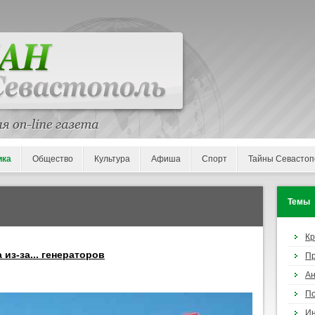
ика
Общество
Культура
Афиша
Спорт
Тайны Севастоп
Темы
К
из-за... генераторов
П
Ан
По
И