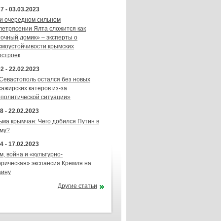
7 - 03.03.2023
и очередном сильном
летрясении Ялта сложится как
точный домик» – эксперты о
смоустойчивости крымских
остроек
2 - 22.02.2023
 Севастополь остался без новых
сажирских катеров из-за
ополитической ситуации»
8 - 22.02.2023
ьма крымчан: Чего добился Путин в
му?
4 - 17.02.2023
м, война и «культурно-
орическая» экспансия Кремля на
аину
Другие статьи