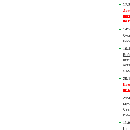
17:2
Дек
рас
на 
14:5
Око
кур
10:3
Вой
нес
ост
спо
20:1
Цел
по 
21:4
Мус
Сев
мус
11:0
Не 