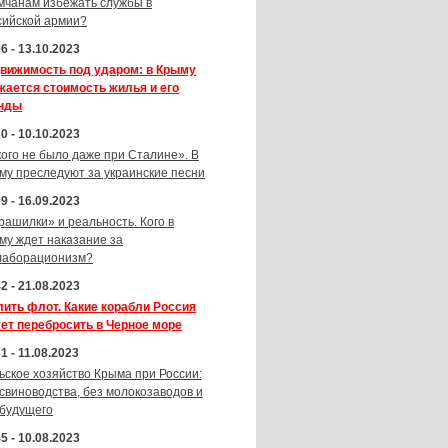
мчанам избежать службы в
сийской армии?
6 - 13.10.2023
вижимость под ударом: в Крыму
жается стоимость жилья и его
нды
0 - 10.10.2023
кого не было даже при Сталине». В
му преследуют за украинские песни
9 - 16.09.2023
рашилки» и реальность. Кого в
му ждет наказание за
лаборационизм?
2 - 21.08.2023
лить флот. Какие корабли Россия
ет перебросить в Черное море
1 - 11.08.2023
ьское хозяйство Крыма при России:
 свиноводства, без молокозаводов и
 будущего
5 - 10.08.2023