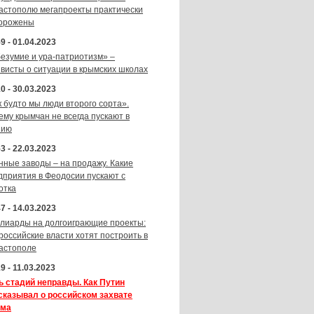
астополю мегапроекты практически
орожены
9 - 01.04.2023
безумие и ура-патриотизм» –
ивисты о ситуации в крымских школах
0 - 30.03.2023
к будто мы люди второго сорта».
ему крымчан не всегда пускают в
зию
3 - 22.03.2023
нные заводы – на продажу. Какие
дприятия в Феодосии пускают с
отка
7 - 14.03.2023
лиарды на долгоиграющие проекты:
 российские власти хотят построить в
астополе
9 - 11.03.2023
ь стадий неправды. Как Путин
сказывал о российском захвате
ма