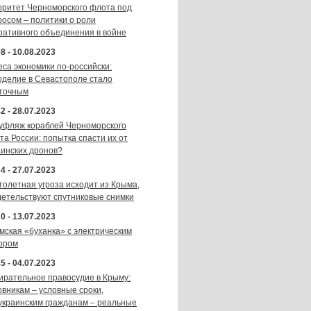
оритет Черноморского флота под
росом – политики о роли
ративного объединения в войне
8 - 10.08.2023
еса экономики по-российски:
оделие в Севастополе стало
точным
2 - 28.07.2023
уфляж кораблей Черноморского
та России: попытка спасти их от
аинских дронов?
4 - 27.07.2023
толетная угроза исходит из Крыма,
детельствуют спутниковые снимки
0 - 13.07.2023
мская «буханка» с электрическим
ором
5 - 04.07.2023
ирательное правосудие в Крыму:
овникам – условные сроки,
украинским гражданам – реальные