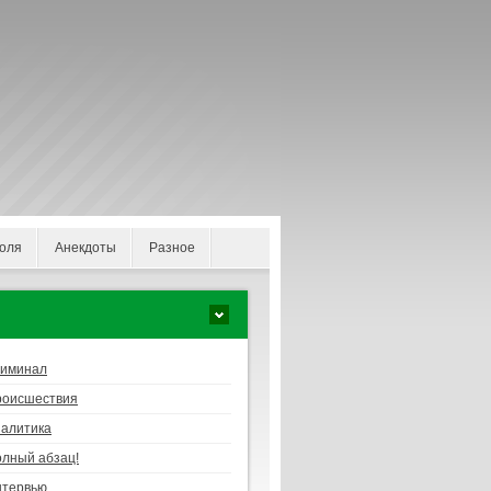
оля
Анекдоты
Разное
риминал
роисшествия
алитика
лный абзац!
нтервью