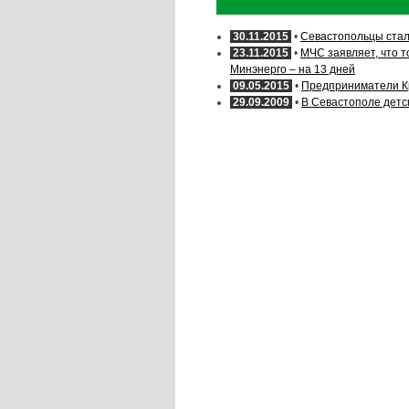
30.11.2015
•
Севастопольцы стал
23.11.2015
•
МЧС заявляет, что т
Минэнерго – на 13 дней
09.05.2015
•
Предприниматели Кр
29.09.2009
•
В Севастополе детск