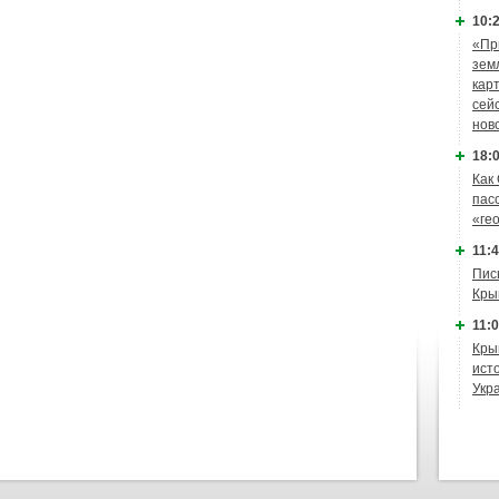
10:2
«Пр
зем
кар
сей
нов
18:0
Как
пас
«ге
11:4
Пис
Кры
11:0
Кры
ист
Укр