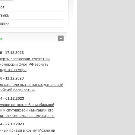
лот
узыка
лигия
ьи
0 - 17.12.2023
перты рассказали, сможет ли
номорский флот РФ вернуть
подство на море
0 - 11.12.2023
евастополе пытаются создать новый
сийский беспилотник
4 - 01.12.2023
мчане остаются без мобильной
и и спутниковой навигации: кто
шит эти сигналы на полуострове
4 - 27.10.2023
нный призыв в Крыму. Можно ли