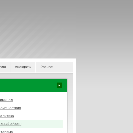
оля
Анекдоты
Разное
риминал
роисшествия
алитика
лный абзац!
нтервью