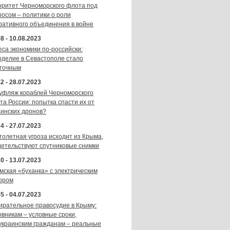
оритет Черноморского флота под
росом – политики о роли
ративного объединения в войне
8 - 10.08.2023
еса экономики по-российски:
оделие в Севастополе стало
точным
2 - 28.07.2023
уфляж кораблей Черноморского
та России: попытка спасти их от
аинских дронов?
4 - 27.07.2023
толетная угроза исходит из Крыма,
детельствуют спутниковые снимки
0 - 13.07.2023
мская «буханка» с электрическим
ором
5 - 04.07.2023
ирательное правосудие в Крыму:
овникам – условные сроки,
украинским гражданам – реальные