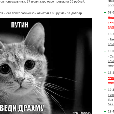
кры
гов понедельника, 27 июля, курс евро превысил 65 рублей,
рос
09:0
ся ниже психологической отметки в 60 рублей за доллар.
Нед
сни
аре
18:3
«Та
Кры
10:0
«Ст
Кры
кол
18:4
Уси
мож
19:3
Сел
без
без
19:4