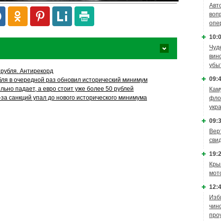
Авт
воп
опе
10:0
Чуд
вин
убы
рубля. Антирекорд
09:4
убля в очередной раз обновил исторический минимум
льно падает, а евро стоит уже более 50 рублей
Кам
-за санкций упал до нового исторического минимума
фло
укр
09:3
Вер
сви
19:2
Кры
мот
12:4
Изб
чин
про