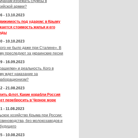
мчанам избежать службы в
сийской армии?
6 - 13.10.2023
вижимость под ударом: в Крыму
жается стоимость жилья и его
нды
0 - 10.10.2023
кого не было даже при Сталине». В
му преследуют за украинские песни
9 - 16.09.2023
рашилки» и реальность. Кого в
му ждет наказание за
лаборационизм?
2 - 21.08.2023
лить флот. Какие корабли Россия
ет перебросить в Черное море
1 - 11.08.2023
ьское хозяйство Крыма при России:
 свиноводства, без молокозаводов и
 будущего
5 - 10.08.2023