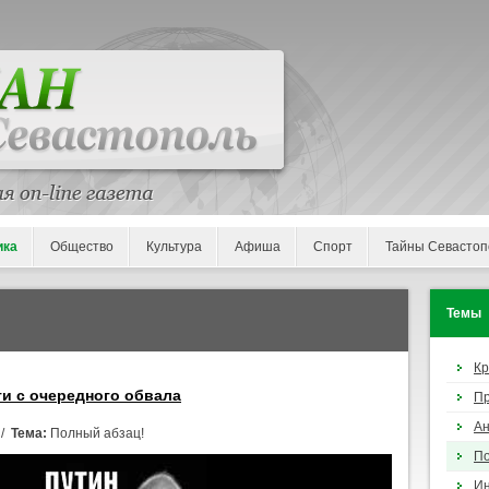
ика
Общество
Культура
Афиша
Спорт
Тайны Севастоп
Темы
К
ги с очередного обвала
П
Ан
 /
Тема:
Полный абзац!
По
И