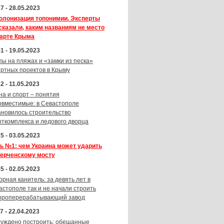
7 - 28.05.2023
олонизация топонимии. Эксперты
сказали, каким названиям не место
карте Крыма
1 - 19.05.2023
пы на пляжах и «замки из песка»
ортных проектов в Крыму
2 - 11.05.2023
на и спорт – понятия
овместимые: в Севастополе
ановилось строительство
рткомплекса и ледового дворца
5 - 03.05.2023
ь №1: чем Украина может ударить
Керченскому мосту
5 - 02.05.2023
орная канитель: за девять лет в
астополе так и не начали строить
ороперерабатывающий завод
7 - 22.04.2023
суждено построить: обещанные