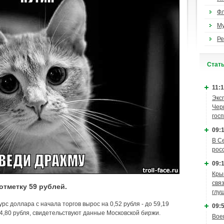
Ф
М
Ре
Cтат
11:1
Экс
Чер
гос
09:1
В С
рос
09:1
Кры
связ
отметку 59 рублей.
глу
урс доллара с начала торгов вырос на 0,52 рубля - до 59,19
09:5
о 64,80 рубля, свидетельствуют данные Московской биржи.
Вое