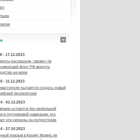
лот
узыка
лигия
ьи
0 - 17.12.2023
перты рассказали, сможет ли
номорский флот РФ вернуть
подство на море
0 - 11.12.2023
евастополе пытаются создать новый
сийский беспилотник
4 - 01.12.2023
мчане остаются без мобильной
и и спутниковой навигации: кто
шит эти сигналы на полуострове
4 - 27.10.2023
нный призыв в Крыму. Можно ли