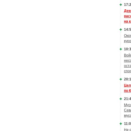
17:2
Дек
рас
на 
14:5
Око
кур
10:3
Вой
нес
ост
спо
20:1
Цел
по 
21:4
Мус
Сев
мус
11:0
Не 