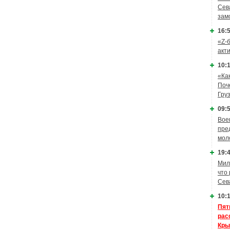
Сев
зам
16:5
«Z-
акт
10:1
«Ка
Поч
Гру
09:5
Вое
пре
мол
19:4
Мил
что
Сев
10:1
Пят
рас
Кры