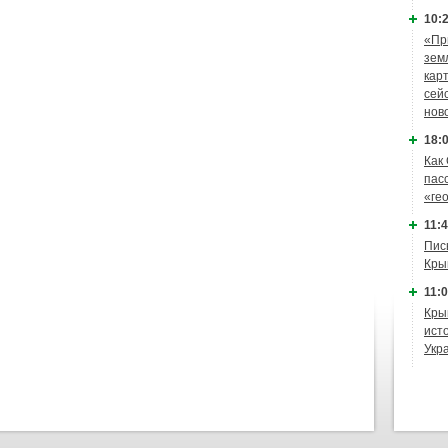
10:2
«Пр
зем
кар
сей
нов
18:0
Как
пас
«ге
11:4
Пис
Кры
11:0
Кры
ист
Укр