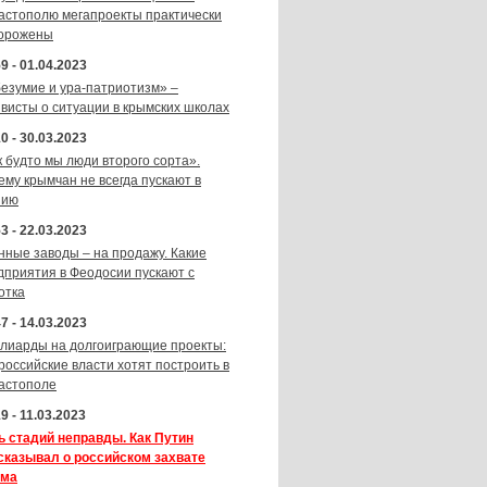
астополю мегапроекты практически
орожены
9 - 01.04.2023
безумие и ура-патриотизм» –
ивисты о ситуации в крымских школах
0 - 30.03.2023
к будто мы люди второго сорта».
ему крымчан не всегда пускают в
зию
3 - 22.03.2023
нные заводы – на продажу. Какие
дприятия в Феодосии пускают с
отка
7 - 14.03.2023
лиарды на долгоиграющие проекты:
 российские власти хотят построить в
астополе
9 - 11.03.2023
ь стадий неправды. Как Путин
сказывал о российском захвате
ма