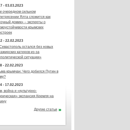
7 - 03.03.2023
и очередном сильном
летрясении Ялта сложится как
точный домик» – эксперты о
смоустойчивости крымских
остроек
2 - 22.02.2023
 Севастополь остался без новых
сажирских катеров из-за
ополитической ситуации»
8 - 22.02.2023
ьма крымчан: Чего добился Путин в
му?
4 - 17.02.2023
м, война и «культурно-
орическая» экспансия Кремля на
аину
Другие статьи