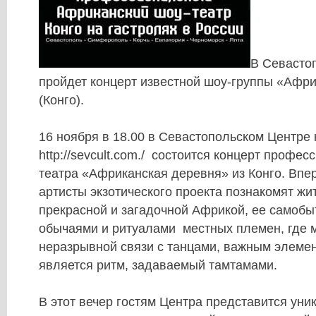
В Севасто
пройдет концерт известной шоу-группы «Афр
(Конго).
16 ноября в 18.00 в Севастопольском Центре 
http://sevcult.com./ состоится концерт профе
театра «Африканская деревня» из Конго. Впе
артисты экзотического проекта познакомят жи
прекрасной и загадочной Африкой, ее самобы
обычаями и ритуалами местных племен, где м
неразрывной связи с танцами, важным элеме
является ритм, задаваемый тамтамами.
В этот вечер гостям Центра представится ун