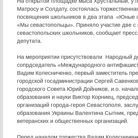
На открытой площадке мыса Хрустальный, у 
Матросу и Солдату, состоялась торжественна
посвящения школьников в два этапа «Юные 
«Мы севастопольцы». Приняло участие две с
севастопольских школьников, сообщает пресс
депутата.
На мероприятии присутствовали Народный д
сопрдседатель «Международного антифашист
Вадим Колесниченко, первый заместитель пр
городской госадминистрации Сергей Савенко
городского Совета Юрий Дойников, и.о. нача
образования и науки Виктор Корниец, предсе
организаций города-героя Севастополя, засл
образования Украины Валентина Сытник, пре
ветеранских и общественных организаций.
Перед началом торжества Вадим Колесничен