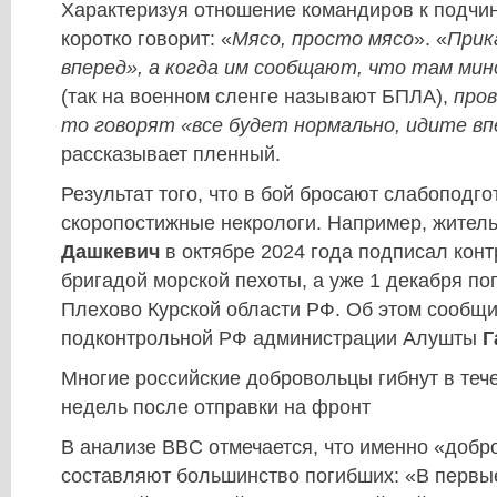
Характеризуя отношение командиров к подчи
коротко говорит: «
Мясо, просто мясо
». «
Прик
вперед», а когда им сообщают, что там ми
(так на военном сленге называют БПЛА),
пров
то говорят «все будет нормально, идите вп
рассказывает пленный.
Результат того, что в бой бросают слабоподго
скоропостижные некрологи. Например, жите
Дашкевич
в октябре 2024 года подписал конт
бригадой морской пехоты, а уже 1 декабря по
Плехово Курской области РФ. Об этом сообщ
подконтрольной РФ администрации Алушты
Г
Многие российские добровольцы гибнут в теч
недель после отправки на фронт
В анализе BBC отмечается, что именно «добр
составляют большинство погибших: «В первы