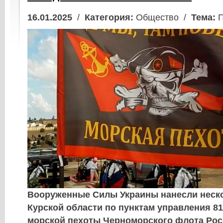
16.01.2025
/
Категория:
Общество /
Тема:
П
Вооруженные Силы Украины нанесли неско
Курской области по пунктам управления 8
морской пехоты Черноморского флота Рос