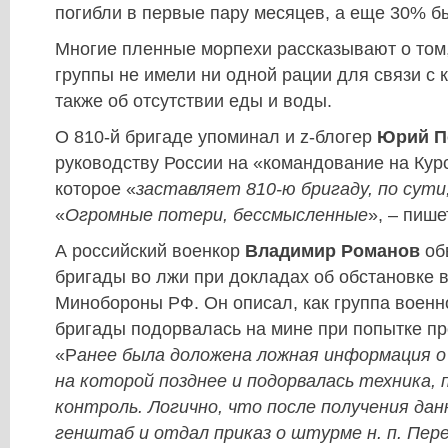
погибли в первые пару месяцев, а еще 30% б
Многие пленные морпехи рассказывают о том
группы не имели ни одной рации для связи с 
также об отсутствии еды и воды.
О 810-й бригаде упоминал и z-блогер
Юрий П
руководству России на «командование на Курс
которое «
заставляет 810-ю бригаду, по сути
«
Огромные потери, бессмысленные
», – пиш
А российский военкор
Владимир Романов
об
бригады во лжи при докладах об обстановке 
Минобороны РФ. Он описал, как группа воен
бригады подорвалась на мине при попытке пр
«Р
анее была доложена ложная информация о
на которой позднее и подорвалась техника,
контроль. Логично, что после получения да
генштаб и отдал приказ о штурме н. п. Пер