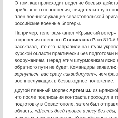
О том, как происходит ведение боевых действ
прибывшего пополнения, свидетельствуют по
плен военнослужащие севастопольской брига
российские военные блогеры.
Например, телеграм-канал «Крымский ветер» 
откровения пленного
Станислава Р.
из 810-й 
рассказал, что его направили на штурм укреп
Курской области практически без подготовки 
вооружением. Перед этим штурмовикам ясно 
обратного пути не будет. Командиры заявили: 
вернуться, вас сразу ликвидируют
», чем фак
военнослужащих в безвыходное положение.
Другой пленный морпех
Артем Ш.
из Брянско
что после подписания контракта проходил в т
подготовку в Севастополе, затем был отправ
область. «
Шесть дней провел в лесу без еды, 
таковых, нам не ставили. Командование кинул