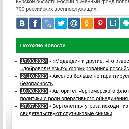
Курской области России обменный фонд попо
700 российских военнослужащих.
Похожие новости
17.03.2024
•
«Медведи» и другие. Что извес
«добровольческих» формированиях российс
24.10.2023
•
Аксенов больше не гарантируе
безопасность
10.08.2023
•
Авторитет Черноморского флот
политики о роли оперативного объединения
27.07.2023
•
Вертолетная угроза исходит из
свидетельствуют спутниковые снимки