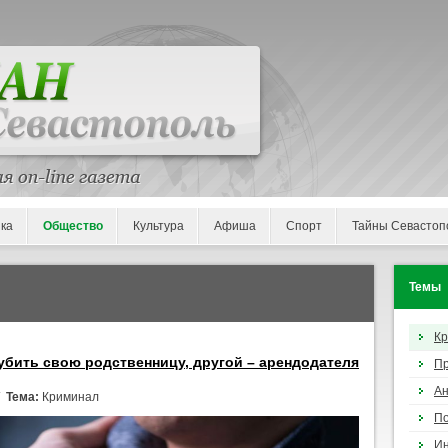
ка
Общество
Культура
Афиша
Спорт
Тайны Севастоп
Темы
К
убить свою родственницу, другой – арендодателя
П
Ан
/
Тема:
Криминал
По
И