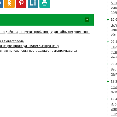
Авт
воп
опе
10:0
Чуд
вин
та-дайвера, попутчик-грабитель, удар чайником, уголовное
убы
и в Севастополе
09:4
лько раз проткнул шилом бывшую жену
Кам
етняя пенсионерка пострадала от рукоприкладства
фло
укр
09:3
Вер
сви
19:2
Кры
мот
12:4
Изб
чин
про