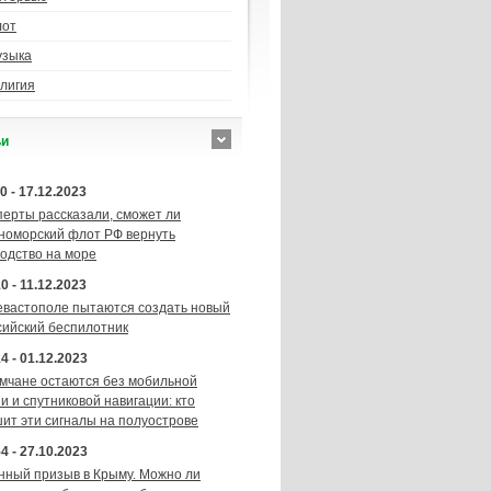
лот
узыка
лигия
ьи
0 - 17.12.2023
перты рассказали, сможет ли
номорский флот РФ вернуть
подство на море
0 - 11.12.2023
евастополе пытаются создать новый
сийский беспилотник
4 - 01.12.2023
мчане остаются без мобильной
и и спутниковой навигации: кто
шит эти сигналы на полуострове
4 - 27.10.2023
нный призыв в Крыму. Можно ли