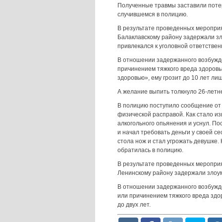
Полученные травмы заставили поте
случившемся в полицию.
В результате проведенных меропри
Балаклавскому району задержали з
привлекался к уголовной ответствен
В отношении задержанного возбужде
причинением тяжкого вреда здоровь
здоровью», ему грозит до 10 лет ли
А желание выпить толкнуло 26-летн
В полицию поступило сообщение от 
физической расправой. Как стало и
алкогольного опьянения и уснул. По
и начал требовать деньги у своей се
стола нож и стал угрожать девушке. 
обратилась в полицию.
В результате проведенных меропри
Ленинскому району задержали зло
В отношении задержанного возбужден
или причинением тяжкого вреда здо
до двух лет.