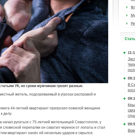
Ф
М
Ре
Cтат
11:1
Экс
Чер
гос
09:1
В С
статьям УК, но сроки мужчинам грозят разные.
рос
естный житель, подозреваемый в угрозах расправой и
09:1
Кры
фликта 44-летний квартирант пригрозил пожилой женщине
связ
к делу.
глу
а начал ругаться с 75-летней жительницей Севастополя, у
09:5
я словесной перепалки он схватил черенок от лопаты и стал
Вое
тем квартирант нанёс ей несколько ударов и скрылся.