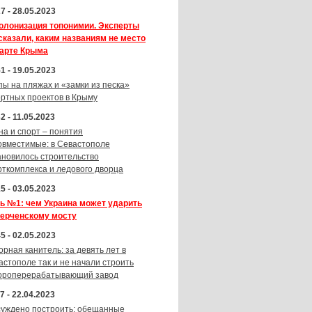
7 - 28.05.2023
олонизация топонимии. Эксперты
сказали, каким названиям не место
карте Крыма
1 - 19.05.2023
пы на пляжах и «замки из песка»
ортных проектов в Крыму
2 - 11.05.2023
на и спорт – понятия
овместимые: в Севастополе
ановилось строительство
рткомплекса и ледового дворца
5 - 03.05.2023
ь №1: чем Украина может ударить
Керченскому мосту
5 - 02.05.2023
орная канитель: за девять лет в
астополе так и не начали строить
ороперерабатывающий завод
7 - 22.04.2023
суждено построить: обещанные