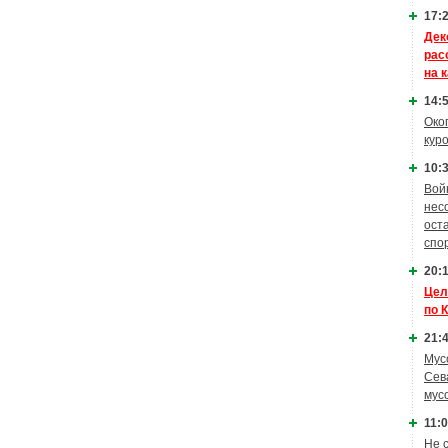
17:2
Дек
рас
на 
14:5
Око
кур
10:3
Вой
нес
ост
спо
20:1
Цел
по 
21:4
Мус
Сев
мус
11:0
Не 