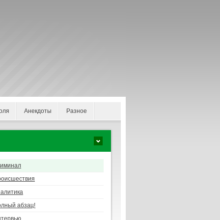
оля
Анекдоты
Разное
риминал
роисшествия
алитика
лный абзац!
нтервью