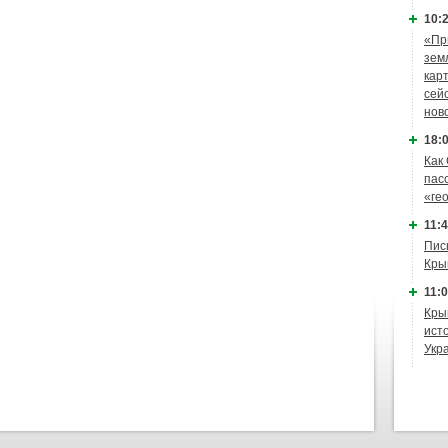
10:2
«Пр
зем
кар
сей
нов
18:0
Как
пас
«ге
11:4
Пис
Кры
11:0
Кры
ист
Укр