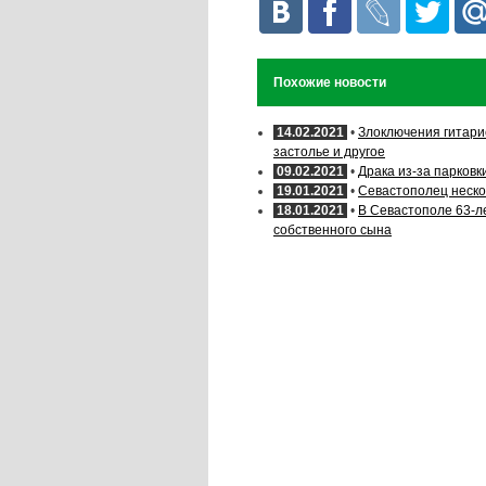
Похожие новости
14.02.2021
•
Злоключения гитарис
застолье и другое
09.02.2021
•
Драка из-за парковк
19.01.2021
•
Севастополец неско
18.01.2021
•
В Севастополе 63-л
собственного сына