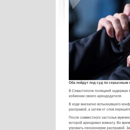
Оба пойдут под суд по серьезным 
В Севастополе полицией задержан м
избиении своего арендодателя.
В ходе внезапно вспыхнувшего кон
расправой, а затем от слов перешёл 
После совместного застолья мужчин
которой арендовал комнату. Во врем
угрожать пенсионерке расправой. За