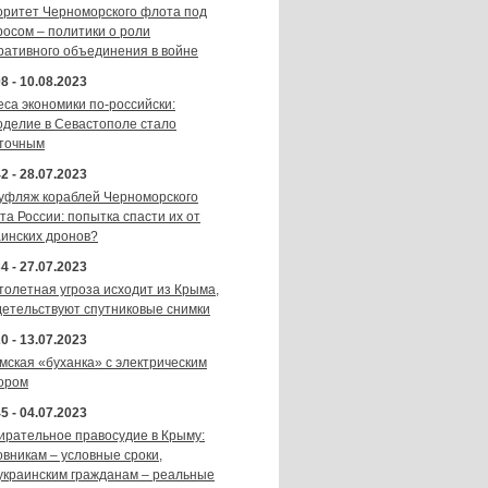
оритет Черноморского флота под
росом – политики о роли
ративного объединения в войне
8 - 10.08.2023
еса экономики по-российски:
оделие в Севастополе стало
точным
2 - 28.07.2023
уфляж кораблей Черноморского
та России: попытка спасти их от
аинских дронов?
4 - 27.07.2023
толетная угроза исходит из Крыма,
детельствуют спутниковые снимки
0 - 13.07.2023
мская «буханка» с электрическим
ором
5 - 04.07.2023
ирательное правосудие в Крыму:
овникам – условные сроки,
украинским гражданам – реальные