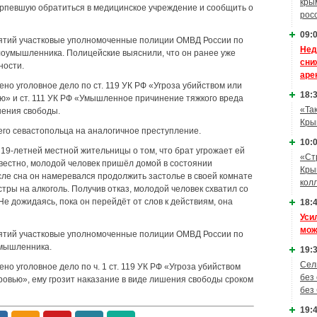
кры
рпевшую обратиться в медицинское учреждение и сообщить о
рос
09:0
ятий участковые уполномоченные полиции ОМВД России по
Нед
лоумышленника. Полицейские выяснили, что он ранее уже
сни
ности.
аре
но уголовное дело по ст. 119 УК РФ «Угроза убийством или
18:3
ю» и ст. 111 УК РФ «Умышленное причинение тяжкого вреда
«Та
шения свободы.
Кры
его севастопольца на аналогичное преступление.
10:0
19-летней местной жительницы о том, что брат угрожает ей
«Ст
звестно, молодой человек пришёл домой в состоянии
Кры
сле сна он намеревался продолжить застолье в своей комнате
кол
стры на алкоголь. Получив отказ, молодой человек схватил со
Не дожидаясь, пока он перейдёт от слов к действиям, она
18:4
Уси
мож
ятий участковые уполномоченные полиции ОМВД России по
умышленника.
19:3
Сел
о уголовное дело по ч. 1 ст. 119 УК РФ «Угроза убийством
без
ровью», ему грозит наказание в виде лишения свободы сроком
без
19:4