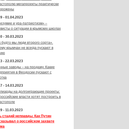
астополю мегапроекты практически
орожены
9 - 01.04.2023
безумие и ура-патриотизм» –
ивисты о ситуации в крымских школах
0 - 30.03.2023
к будто мы люди второго сорта».
ему крымчан не всегда пускают в
зию
3 - 22.03.2023
нные заводы – на продажу. Какие
дприятия в Феодосии пускают с
отка
7 - 14.03.2023
лиарды на долгоиграющие проекты:
 российские власти хотят построить в
астополе
9 - 11.03.2023
ь стадий неправды. Как Путин
сказывал о российском захвате
ма