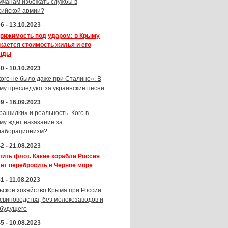
мчанам избежать службы в
сийской армии?
6 - 13.10.2023
вижимость под ударом: в Крыму
жается стоимость жилья и его
нды
0 - 10.10.2023
кого не было даже при Сталине». В
му преследуют за украинские песни
9 - 16.09.2023
рашилки» и реальность. Кого в
му ждет наказание за
лаборационизм?
2 - 21.08.2023
лить флот. Какие корабли Россия
ет перебросить в Черное море
1 - 11.08.2023
ьское хозяйство Крыма при России:
 свиноводства, без молокозаводов и
 будущего
5 - 10.08.2023