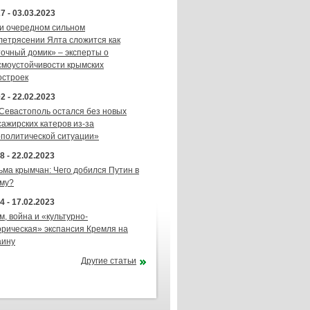
7 - 03.03.2023
и очередном сильном
летрясении Ялта сложится как
точный домик» – эксперты о
смоустойчивости крымских
остроек
2 - 22.02.2023
 Севастополь остался без новых
сажирских катеров из-за
ополитической ситуации»
8 - 22.02.2023
ьма крымчан: Чего добился Путин в
му?
4 - 17.02.2023
м, война и «культурно-
орическая» экспансия Кремля на
аину
Другие статьи