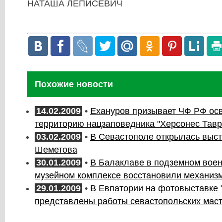
НАТАША ЛЕПИСЕВИЧ
Похожие новости
14.02.2009
•
Ехануров призывает ЧФ РФ ос
территорию нацзаповедника "Херсонес Тавр
03.02.2009
•
В Севастополе открылась выс
Шеметова
30.01.2009
•
В Балаклаве в подземном вое
музейном комплексе восстановили механиз
29.01.2009
•
В Евпатории на фотовыставке 
представлены работы севастопольских мас