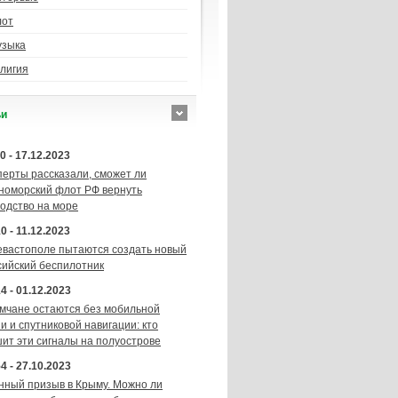
лот
узыка
лигия
ьи
0 - 17.12.2023
перты рассказали, сможет ли
номорский флот РФ вернуть
подство на море
0 - 11.12.2023
евастополе пытаются создать новый
сийский беспилотник
4 - 01.12.2023
мчане остаются без мобильной
и и спутниковой навигации: кто
шит эти сигналы на полуострове
4 - 27.10.2023
нный призыв в Крыму. Можно ли