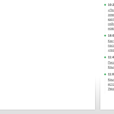
10:2
«Пр
зем
кар
сей
нов
18:0
Как
пас
«ге
11:4
Пис
Кры
11:0
Кры
ист
Укр