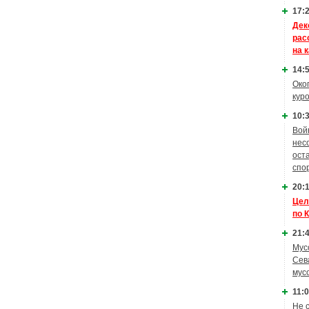
17:2
Дек
рас
на 
14:5
Око
кур
10:3
Вой
нес
ост
спо
20:1
Цел
по 
21:4
Мус
Сев
мус
11:0
Не 