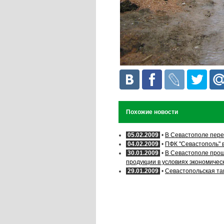
Похожие новости
05.02.2009
•
В Севастополе пере
04.02.2009
•
ПФК "Севастополь" 
30.01.2009
•
В Севастополе прош
продукции в условиях экономичес
29.01.2009
•
Севастопольская т