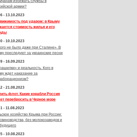
мчанам избежать службы в
сийской армии?
6 - 13.10.2023
вижимость под ударом: в Крыму
жается стоимость жилья и его
нды
0 - 10.10.2023
кого не было даже при Сталине». В
му преследуют за украинские песни
9 - 16.09.2023
рашилки» и реальность. Кого в
му ждет наказание за
лаборационизм?
2 - 21.08.2023
лить флот. Какие корабли Россия
ет перебросить в Черное море
1 - 11.08.2023
ьское хозяйство Крыма при России:
 свиноводства, без молокозаводов и
 будущего
5 - 10.08.2023