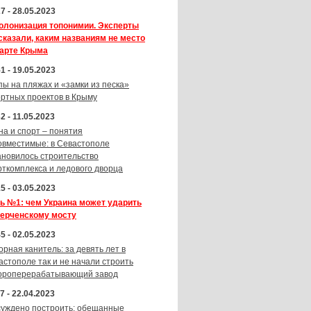
7 - 28.05.2023
олонизация топонимии. Эксперты
сказали, каким названиям не место
карте Крыма
1 - 19.05.2023
пы на пляжах и «замки из песка»
ортных проектов в Крыму
2 - 11.05.2023
на и спорт – понятия
овместимые: в Севастополе
ановилось строительство
рткомплекса и ледового дворца
5 - 03.05.2023
ь №1: чем Украина может ударить
Керченскому мосту
5 - 02.05.2023
орная канитель: за девять лет в
астополе так и не начали строить
ороперерабатывающий завод
7 - 22.04.2023
суждено построить: обещанные