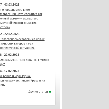
7 - 03.03.2023
и очередном сильном
летрясении Ялта сложится как
точный домик» – эксперты о
смоустойчивости крымских
остроек
2 - 22.02.2023
 Севастополь остался без новых
сажирских катеров из-за
ополитической ситуации»
8 - 22.02.2023
ьма крымчан: Чего добился Путин в
му?
4 - 17.02.2023
м, война и «культурно-
орическая» экспансия Кремля на
аину
Другие статьи