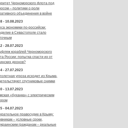
оритет Черноморского флота под
росом – политики о роли
ративного объединения в войне
8 - 10.08.2023
еса экономики по-российски:
оделие в Севастополе стало
точным
2 - 28.07.2023
уфляж кораблей Черноморского
та России: попытка спасти их от
аинских дронов?
4 - 27.07.2023
толетная угроза исходит из Крыма,
детельствуют спутниковые снимки
0 - 13.07.2023
мская «буханка» с электрическим
ором
5 - 04.07.2023
ирательное правосудие в Крыму:
овникам – условные сроки,
украинским гражданам – реальные