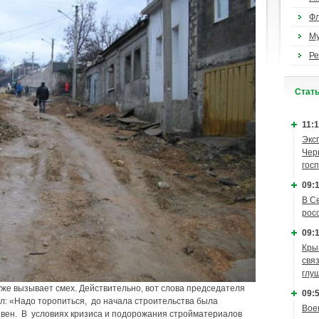
Ф
М
Ре
Cтат
11:1
Экс
Чер
гос
09:1
В С
рос
09:1
Кры
связ
глу
 уже вызывает смех. Действительно, вот слова председателя
09:5
ал: «Надо торопиться, до начала строительства была
Вое
ивен. В условиях кризиса и подорожания стройматериалов