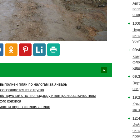
Авт
воп
опе
10:0
Чуд
вин
убы
09:4
Кам
фло
укр
09:3
Вер
выполнен план по налогам за январь
сви
возвращается из отпуска
ёл круглый стол по надзору и контролю за качеством
19:2
кого кризиса
Кры
аможня перевыполнила план
мот
12:4
Изб
чин
про