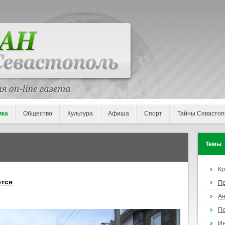
ика
Общество
Культура
Афиша
Спорт
Тайны Севастоп
Темы
К
ется
П
Ан
По
И