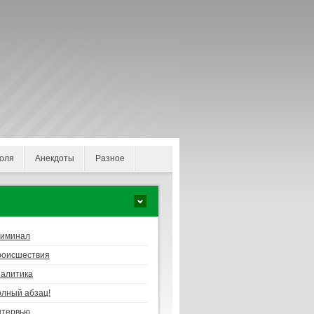
оля
Анекдоты
Разное
риминал
роисшествия
алитика
лный абзац!
нтервью