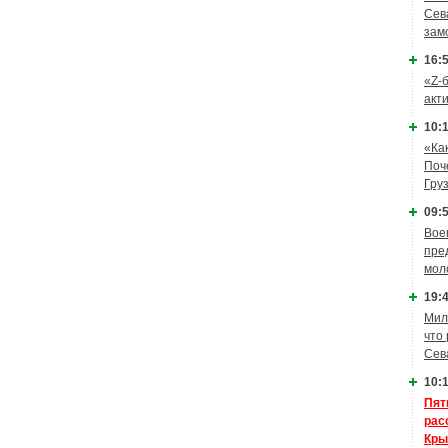
Сев
зам
16:5
«Z-
акт
10:1
«Ка
Поч
Гру
09:5
Вое
пре
мол
19:4
Мил
что
Сев
10:1
Пят
рас
Кры