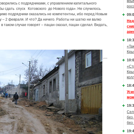
кры
говорились с подрядчиками, с управлением капитального
рос
бы сдать спуск Котовского до Нового года». Не случилось.
Видимо подрядчики оказались не компетентны, ибо перед Новым
09:0
– 2 февраля. И что? Да ничего. Работы ни шатко ни валко
Нед
е в таком случае говорят – пацан сказал, пацан сделал. Видать,
сни
аре
18:3
«Та
Кры
10:0
«Ст
Кры
кол
18:4
Уси
мож
19:3
Сел
без
без
19:4