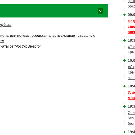
кры
рос
09:0
Нед
луйста
сни
аре
ночь, или почему городская власть скрывает страшную
18:3
лем
каты от "РосУкрЭнерго"
«Та
Кры
10:0
«Ст
Кры
кол
18:4
Уси
мож
19:3
Сел
без
без
19:4