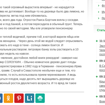
Ф
но такой огромный вырастила впервые! - не нарадуется
амма не дотягивает. Вообще-то на деревце было два лимона, но
М
берегла: ветка под ним обломилась.
Ре
 всего два года. Отросток Раиса Бортник взяла у соседки.
 и под банкой, а потом пересадила в обычный грунт. Теперь
но по своей методике. Мы еле уговорили пенсионерку
Cтат
е теплой водичкой, причем той, в которой варили яйца или
ла женщина. - Через день этой же водой следует опрыскивать
11:1
ержать его надо в тени - солнца лимон боится. И
Экс
альным раствором: литровую банку золы растворить в 10
Чер
вух недель на навозе.
гос
 явление, достойное любой книги рекордов! - заверил нас
09:1
имир СОЛОУХИН. - Обычно комнатное дерево дает плоды
В С
зарегистрирован в 1982 году в Германии - пенсионерка Ирма
рос
 грамм. Случай в Севастополе необычен еще и тем, что
емлю, то есть использовала прием черенкования. А ведь
09:1
аться плодов, надо десять лет выращивать деревце из
Кры
имонный росток двухлетнего возраста. И то вряд ли такое
связ
глу
09:5
Вое