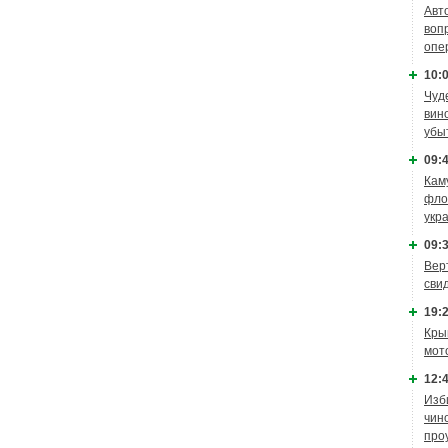
Авт
воп
опе
10:0
Чуд
вин
убы
09:4
Кам
фло
укр
09:3
Вер
сви
19:2
Кры
мот
12:4
Изб
чин
про