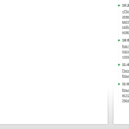
10:2
«Пр
зем
кар
сей
нов
18:0
Как
пас
«ге
11:4
Пис
Кры
11:0
Кры
ист
Укр