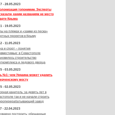
7 - 28.05.2023
олонизация топонимии. Эксперты
сказали, каким названиям не место
карте Крыма
1 - 19.05.2023
пы на пляжах и «замки из песка»
ортных проектов в Крыму
2 - 11.05.2023
на и спорт – понятия
овместимые: в Севастополе
ановилось строительство
рткомплекса и ледового дворца
5 - 03.05.2023
ь №1: чем Украина может ударить
Керченскому мосту
5 - 02.05.2023
орная канитель: за девять лет в
астополе так и не начали строить
ороперерабатывающий завод
7 - 22.04.2023
суждено построить: обещанные