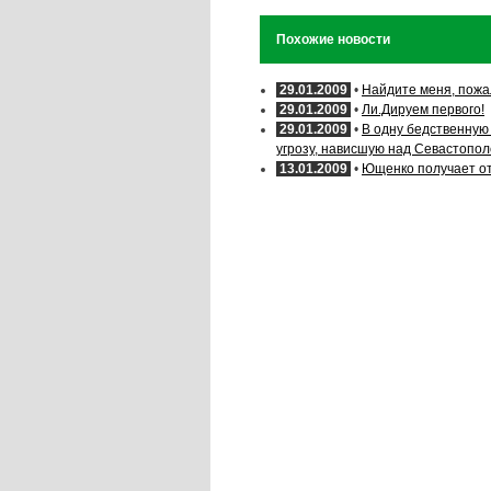
Похожие новости
29.01.2009
•
Найдите меня, пожа
29.01.2009
•
Ли.Дируем первого!
29.01.2009
•
В одну бедственную 
угрозу, нависшую над Севастопо
13.01.2009
•
Ющенко получает от