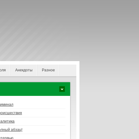
оля
Анекдоты
Разное
риминал
роисшествия
алитика
лный абзац!
нтервью