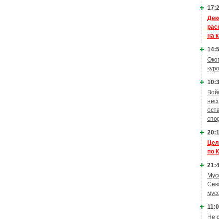
17:2
Дек
рас
на 
14:5
Око
кур
10:3
Вой
нес
ост
спо
20:1
Цел
по 
21:4
Мус
Сев
мус
11:0
Не 