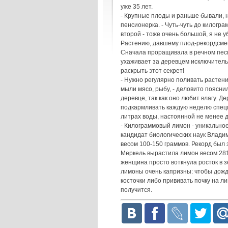
уже 35 лет.
- Крупные плоды и раньше бывали, 
пенсионерка. - Чуть-чуть до килогр
второй - тоже очень большой, я не у
Растению, давшему плод-рекордсмен,
Сначала проращивала в речном песке
ухаживает за деревцем исключитель
раскрыть этот секрет!
- Нужно регулярно поливать растени
мыли мясо, рыбу, - деловито поясни
деревце, так как оно любит влагу. Д
подкармливать каждую неделю специ
литрах воды, настоянной не менее д
- Килограммовый лимон - уникальное
кандидат биологических наук Влад
весом 100-150 граммов. Рекорд был 
Меркель вырастила лимон весом 281
женщина просто воткнула росток в з
лимоны очень капризны: чтобы дожд
косточки либо прививать почку на л
получится.