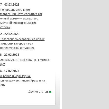
7 - 03.03.2023
и очередном сильном
летрясении Ялта сложится как
точный домик» – эксперты о
смоустойчивости крымских
остроек
2 - 22.02.2023
 Севастополь остался без новых
сажирских катеров из-за
ополитической ситуации»
8 - 22.02.2023
ьма крымчан: Чего добился Путин в
му?
4 - 17.02.2023
м, война и «культурно-
орическая» экспансия Кремля на
аину
Другие статьи