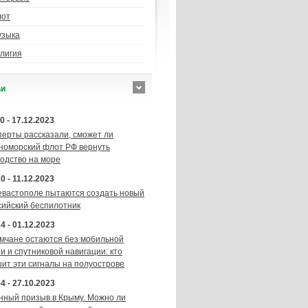
лот
узыка
лигия
ьи
0 - 17.12.2023
перты рассказали, сможет ли
номорский флот РФ вернуть
подство на море
0 - 11.12.2023
евастополе пытаются создать новый
сийский беспилотник
4 - 01.12.2023
мчане остаются без мобильной
и и спутниковой навигации: кто
шит эти сигналы на полуострове
4 - 27.10.2023
нный призыв в Крыму. Можно ли