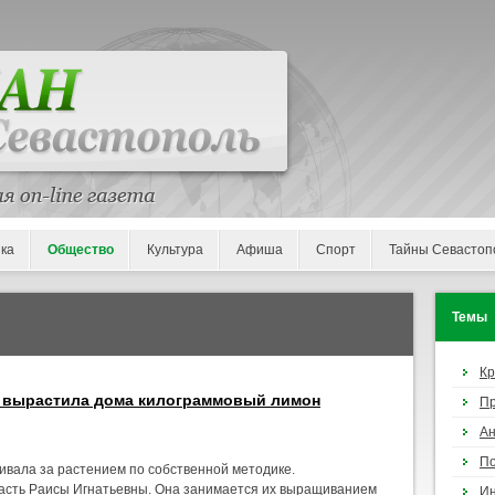
ка
Общество
Культура
Афиша
Спорт
Тайны Севастоп
Темы
К
я вырастила дома килограммовый лимон
П
Ан
По
ивала за растением по собственной методике.
асть Раисы Игнатьевны. Она занимается их выращиванием
И