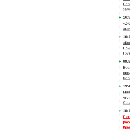
Сев
зам
16:5
«Z-
акт
10:1
«Ка
Поч
Гру
09:5
Вое
пре
мол
19:4
Мил
что
Сев
10:1
Пят
рас
Кры