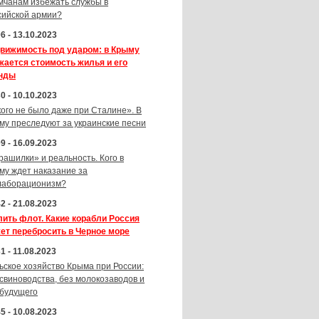
мчанам избежать службы в
сийской армии?
6 - 13.10.2023
вижимость под ударом: в Крыму
жается стоимость жилья и его
нды
0 - 10.10.2023
кого не было даже при Сталине». В
му преследуют за украинские песни
9 - 16.09.2023
рашилки» и реальность. Кого в
му ждет наказание за
лаборационизм?
2 - 21.08.2023
лить флот. Какие корабли Россия
ет перебросить в Черное море
1 - 11.08.2023
ьское хозяйство Крыма при России:
 свиноводства, без молокозаводов и
 будущего
5 - 10.08.2023