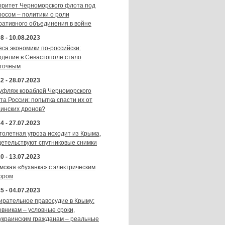
оритет Черноморского флота под
росом – политики о роли
ративного объединения в войне
8 - 10.08.2023
еса экономики по-российски:
оделие в Севастополе стало
точным
2 - 28.07.2023
уфляж кораблей Черноморского
та России: попытка спасти их от
аинских дронов?
4 - 27.07.2023
толетная угроза исходит из Крыма,
детельствуют спутниковые снимки
0 - 13.07.2023
мская «буханка» с электрическим
ором
5 - 04.07.2023
ирательное правосудие в Крыму:
овникам – условные сроки,
украинским гражданам – реальные