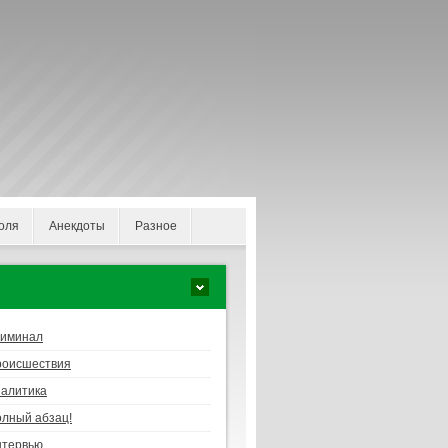
оля
Анекдоты
Разное
риминал
роисшествия
алитика
лный абзац!
нтервью