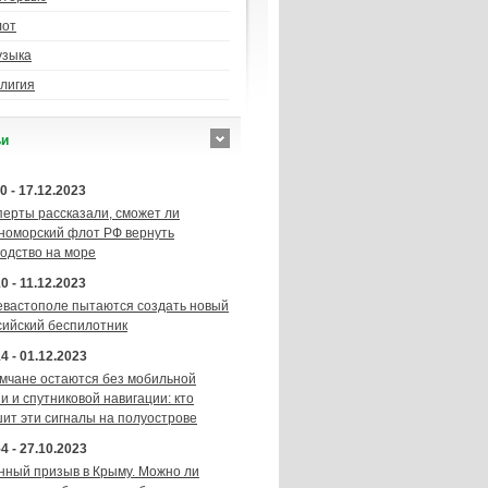
лот
узыка
лигия
ьи
0 - 17.12.2023
перты рассказали, сможет ли
номорский флот РФ вернуть
подство на море
0 - 11.12.2023
евастополе пытаются создать новый
сийский беспилотник
4 - 01.12.2023
мчане остаются без мобильной
и и спутниковой навигации: кто
шит эти сигналы на полуострове
4 - 27.10.2023
нный призыв в Крыму. Можно ли