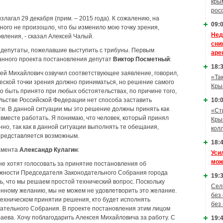
кры
рос
злагал 29 декабря (прим. – 2015 года). К сожалению, на
09:0
ного не произошло, что бы изменило мою точку зрения,
Нед
овления, - сказал Алексей Чалый.
сни
ь депутаты, пожелавшие выступить с трибуны. Первым
аре
анного проекта постановления депутат
Виктор Посметный
:
18:3
ексей Михайлович озвучил соответствующее заявление, говорил,
«Та
еской точки зрения должно приниматься, но решение самого
Кры
 быть принято при любых обстоятельствах, по причине того,
10:0
ельстве Российской Федерации нет способа заставить
ти. В данной ситуации мы это решение должны принять как
«Ст
вместе работать. Я понимаю, что человек, который принял
Кры
но, так как в данной ситуации выполнять те обещания,
кол
представляется возможным.
18:4
ламента
Александр Кулагин
:
Уси
мож
не хотят голосовать за принятие постановления об
лжности Председателя Законодательного Собрания города
19:3
ь, что мы решаем простой технический вопрос. Поскольку
Сел
енному желанию, мы не можем не удовлетворить это желание.
без
техническом принятии решения, кто будет исполнять
без
ательного Собрания. В проекте постановления этим лицом
аева. Хочу поблагодарить Алексея Михайловича за работу. С
19:4