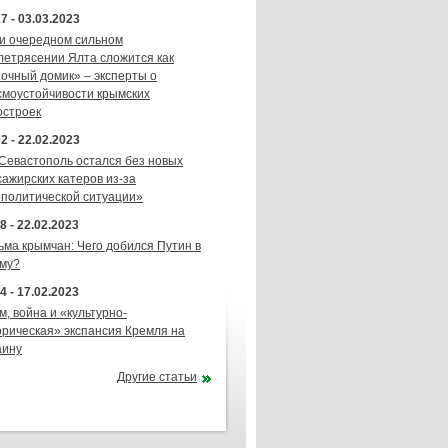
7 - 03.03.2023
и очередном сильном
летрясении Ялта сложится как
точный домик» – эксперты о
смоустойчивости крымских
остроек
2 - 22.02.2023
 Севастополь остался без новых
сажирских катеров из-за
ополитической ситуации»
8 - 22.02.2023
ьма крымчан: Чего добился Путин в
му?
4 - 17.02.2023
м, война и «культурно-
орическая» экспансия Кремля на
аину
Другие статьи