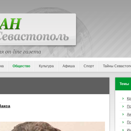
ка
Общество
Культура
Афиша
Спорт
Тайны Севастоп
Темы
К
Закса
П
Ан
По
И