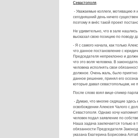
Севастополя
.
- Уважаемые коллеги, мотивацию я и
сегодняшний день ничего существен
поэтому я внёс такой проект постан
Не удивительно, что в зале нашлис
высказал свою позицию по поводу д
- Я с самого начала, как только Ал
что данное постановление с юридич
Председателя непреклонно и должно
что это воля человека. В законодат
человека исполнять свои обязаннос
должное. Очень жаль, было приятно 
данное решение, принял его осознан
которые давал севастопольцам, не 
После слово взял вице-спикер пар
- Думаю, что многие сидящие здесь 
освобождении Алексея Чалого с до
Севастополя. Однако хочу напомнит
человек подал заявление по собств
Наша задача заключается только в 
обязанности Председателя Законод
указана Екатерина Борисовна Алтаб