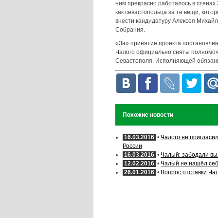
ним прекрасно работалось в стенах
как севастопольца за те вещи, кото
внести кандидатуру Алексея Михай
Собрания.
«За» принятие проекта постановлен
Чалого официально сняты полномоч
Севастополя. Исполняющей обязанн
Похожие новости
16.03.2016
•
Чалого не пригласи
России
16.03.2016
•
Чалый: забодали вы 
12.02.2016
•
Чалый не нашёл се
26.01.2016
•
Вопрос отставки Ча