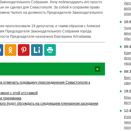
 Законодательного Собрания. Хочу поблагодарить его просто
Авт
рые он сделал для Севастополя. За собой я сохраняю право
воп
ловича Чалого на должность Председателя Законодательного
опе
10:0
ия проголосовали 19 депутатов, и таким образом с Алексея
Чуд
ия Председателя Законодательного Собрания города
вин
ости Председателя назначена Екатерина Алтабаева.
убы
09:4
Кам
фло
укр
09:3
Вер
ли отмечать годовщину присоединения Севастополя к
сви
19:2
меня с этой отставкой
Кры
бе преемника
мот
лого будут обсуждать на следующем пленарном заседании
12:4
Изб
чин
про