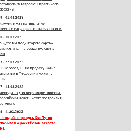
астополю мегапроекты практически
орожены
9 - 01.04.2023
безумие и ура-патриотизм» –
ивисты о ситуации в крымских школах
0 - 30.03.2023
к будто мы люди второго сорта».
ему крымчан не всегда пускают в
зию
3 - 22.03.2023
нные заводы – на продажу. Какие
дприятия в Феодосии пускают с
отка
7 - 14.03.2023
лиарды на долгоиграющие проекты:
 российские власти хотят построить в
астополе
9 - 11.03.2023
ь стадий неправды. Как Путин
сказывал о российском захвате
ма