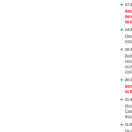
17:2
Дек
рас
на 
14:5
Око
кур
10:3
Вой
нес
ост
спо
20:1
Цел
по 
21:4
Мус
Сев
мус
11:0
Не 