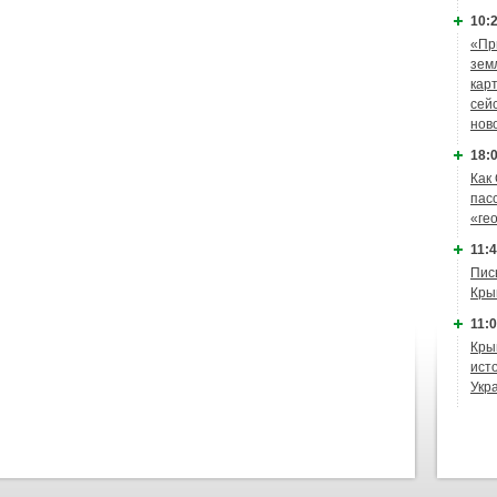
10:2
«Пр
зем
кар
сей
нов
18:0
Как
пас
«ге
11:4
Пис
Кры
11:0
Кры
ист
Укр