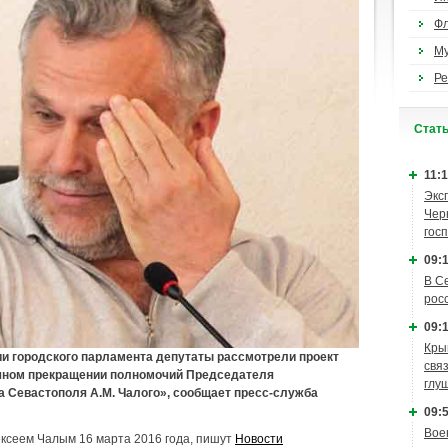
Ф
М
Ре
Cтат
11:1
Экс
Чер
гос
09:1
В С
рос
09:1
Кры
и городского парламента депутаты рассмотрели проект
связ
очном прекращении полномочий Председателя
глу
а Севастополя А.М. Чалого», сообщает пресс-служба
09:5
Вое
ксеем Чалым 16 марта 2016 года, пишут
Новости