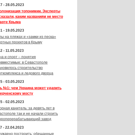
7 - 28.05.2023
олонизация топонимии. Эксперты
сказали, каким названиям не место
карте Крыма
1 - 19.05.2023
пы на пляжах и «замки из песка»
ортных проектов в Крыму
2 - 11.05.2023
на и спорт – понятия
овместимые: в Севастополе
ановилось строительство
рткомплекса и ледового дворца
5 - 03.05.2023
ь №1: чем Украина может ударить
Керченскому мосту
5 - 02.05.2023
орная канитель: за девять лет в
астополе так и не начали строить
ороперерабатывающий завод
7 - 22.04.2023
суждено построить: обещанные