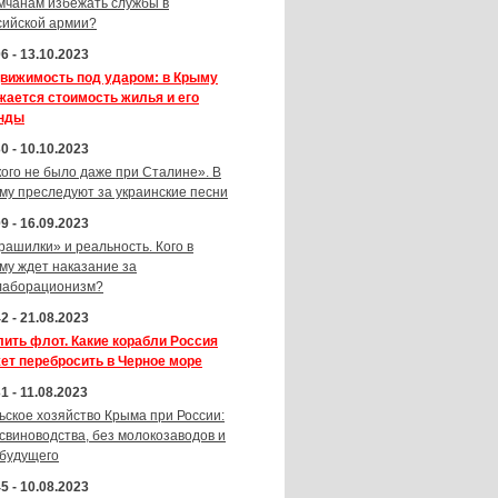
мчанам избежать службы в
сийской армии?
6 - 13.10.2023
вижимость под ударом: в Крыму
жается стоимость жилья и его
нды
0 - 10.10.2023
кого не было даже при Сталине». В
му преследуют за украинские песни
9 - 16.09.2023
рашилки» и реальность. Кого в
му ждет наказание за
лаборационизм?
2 - 21.08.2023
лить флот. Какие корабли Россия
ет перебросить в Черное море
1 - 11.08.2023
ьское хозяйство Крыма при России:
 свиноводства, без молокозаводов и
 будущего
5 - 10.08.2023