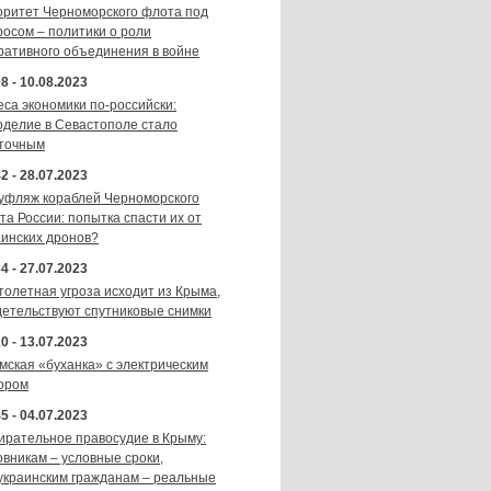
оритет Черноморского флота под
росом – политики о роли
ративного объединения в войне
8 - 10.08.2023
еса экономики по-российски:
оделие в Севастополе стало
точным
2 - 28.07.2023
уфляж кораблей Черноморского
та России: попытка спасти их от
аинских дронов?
4 - 27.07.2023
толетная угроза исходит из Крыма,
детельствуют спутниковые снимки
0 - 13.07.2023
мская «буханка» с электрическим
ором
5 - 04.07.2023
ирательное правосудие в Крыму:
овникам – условные сроки,
украинским гражданам – реальные