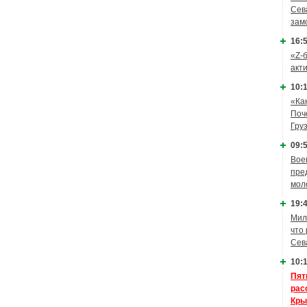
Сев
зам
16:5
«Z-
акт
10:1
«Ка
Поч
Гру
09:5
Вое
пре
мол
19:4
Мил
что
Сев
10:1
Пят
рас
Кры