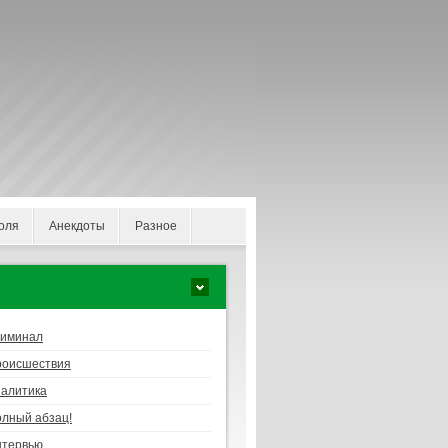
оля
Анекдоты
Разное
риминал
роисшествия
алитика
лный абзац!
нтервью