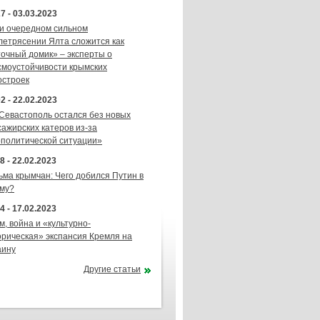
7 - 03.03.2023
и очередном сильном
летрясении Ялта сложится как
точный домик» – эксперты о
смоустойчивости крымских
остроек
2 - 22.02.2023
 Севастополь остался без новых
сажирских катеров из-за
ополитической ситуации»
8 - 22.02.2023
ьма крымчан: Чего добился Путин в
му?
4 - 17.02.2023
м, война и «культурно-
орическая» экспансия Кремля на
аину
Другие статьи