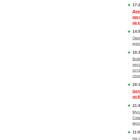
17:2
Дек
рас
на 
14:5
Око
кур
10:3
Вой
нес
ост
спо
20:1
Цел
по 
21:4
Мус
Сев
мус
11:0
Не 