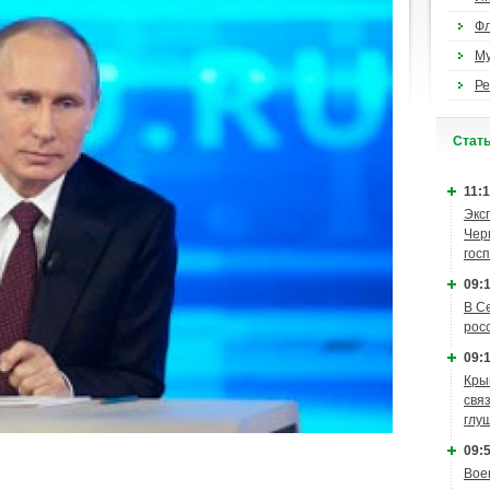
Ф
М
Ре
Cтат
11:1
Экс
Чер
гос
09:1
В С
рос
09:1
Кры
связ
глу
09:5
Вое