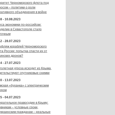
оритет Черноморского флота под
росом – политики о роли
ративного объединения в войне
8 - 10.08.2023
еса экономики по-российски:
оделие в Севастополе стало
точным
2 - 28.07.2023
уфляж кораблей Черноморского
та России: попытка спасти их от
аинских дронов?
4 - 27.07.2023
толетная угроза исходит из Крыма,
детельствуют спутниковые снимки
0 - 13.07.2023
мская «буханка» с электрическим
ором
5 - 04.07.2023
ирательное правосудие в Крыму:
овникам – условные сроки,
украинским гражданам – реальные