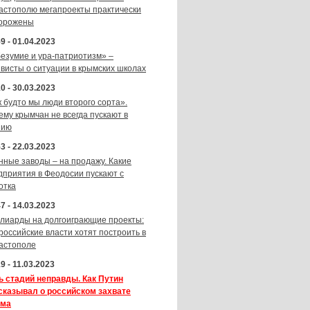
астополю мегапроекты практически
орожены
9 - 01.04.2023
безумие и ура-патриотизм» –
ивисты о ситуации в крымских школах
0 - 30.03.2023
к будто мы люди второго сорта».
ему крымчан не всегда пускают в
зию
3 - 22.03.2023
нные заводы – на продажу. Какие
дприятия в Феодосии пускают с
отка
7 - 14.03.2023
лиарды на долгоиграющие проекты:
 российские власти хотят построить в
астополе
9 - 11.03.2023
ь стадий неправды. Как Путин
сказывал о российском захвате
ма