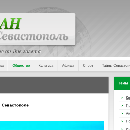
ка
Общество
Культура
Афиша
Спорт
Тайны Севастоп
Темы
К
в Севастополе
П
Ан
По
И