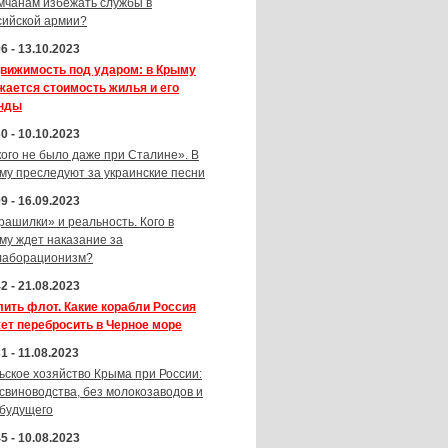
мчанам избежать службы в
сийской армии?
6 - 13.10.2023
вижимость под ударом: в Крыму
жается стоимость жилья и его
нды
0 - 10.10.2023
кого не было даже при Сталине». В
му преследуют за украинские песни
9 - 16.09.2023
рашилки» и реальность. Кого в
му ждет наказание за
лаборационизм?
2 - 21.08.2023
лить флот. Какие корабли Россия
ет перебросить в Черное море
1 - 11.08.2023
ьское хозяйство Крыма при России:
 свиноводства, без молокозаводов и
 будущего
5 - 10.08.2023