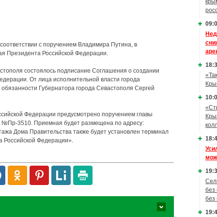
кры
рос
09:0
Нед
сни
 соответствии с поручением Владимира Путина, в
аре
ая Президента Российской Федерации.
18:3
астополя состоялось подписание Соглашения о создании
«Та
едерации. От лица исполнительной власти города
Кры
обязанности Губернатора города Севастополя Сергей
10:0
«Ст
сийской Федерации предусмотрено поручением главы
Кры
да №Пр-3510. Приемная будет размещена по адресу:
кол
 этажа Дома Правительства также будет установлен терминал
18:4
 Российской Федерации».
Уси
мож
19:3
Сел
без
без
19:4