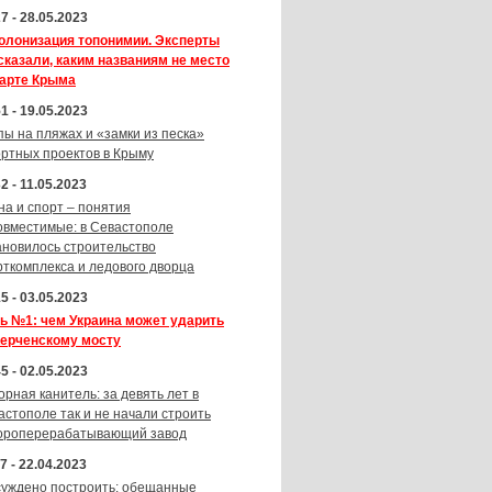
7 - 28.05.2023
олонизация топонимии. Эксперты
сказали, каким названиям не место
карте Крыма
1 - 19.05.2023
пы на пляжах и «замки из песка»
ортных проектов в Крыму
2 - 11.05.2023
на и спорт – понятия
овместимые: в Севастополе
ановилось строительство
рткомплекса и ледового дворца
5 - 03.05.2023
ь №1: чем Украина может ударить
Керченскому мосту
5 - 02.05.2023
орная канитель: за девять лет в
астополе так и не начали строить
ороперерабатывающий завод
7 - 22.04.2023
суждено построить: обещанные