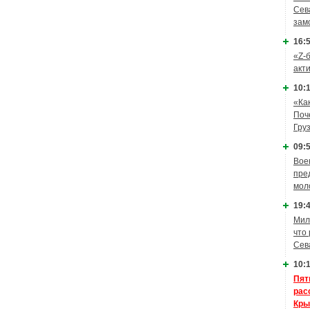
Сев
зам
16:5
«Z-
акт
10:1
«Ка
Поч
Гру
09:5
Вое
пре
мол
19:4
Мил
что
Сев
10:1
Пят
рас
Кры