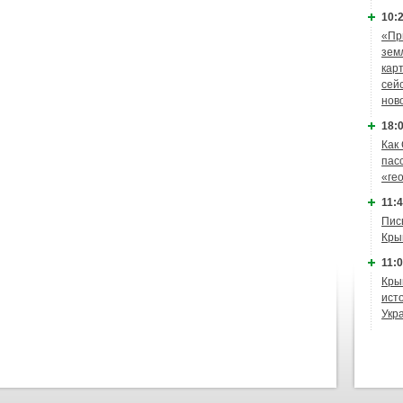
10:2
«Пр
зем
кар
сей
нов
18:0
Как
пас
«ге
11:4
Пис
Кры
11:0
Кры
ист
Укр