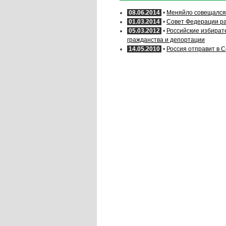
08.06.2014
•
Меняйло совещался
01.03.2014
•
Совет Федерации ра
05.03.2012
•
Российские избирате
гражданства и депортации
14.05.2010
•
Россия отправит в 