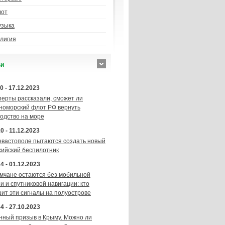
лот
узыка
лигия
ьи
0 - 17.12.2023
перты рассказали, сможет ли
номорский флот РФ вернуть
подство на море
0 - 11.12.2023
евастополе пытаются создать новый
сийский беспилотник
4 - 01.12.2023
мчане остаются без мобильной
и и спутниковой навигации: кто
шит эти сигналы на полуострове
4 - 27.10.2023
нный призыв в Крыму. Можно ли