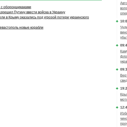
Авт
 с оборонщикаками
воп
зрешил Путину ввести войска в Украину
опе
ли в Крыму оказались под угрозой потери украинского
10:0
Чуд
Севастополь новые корабли
вин
убы
09:4
Кам
фло
укр
09:3
Вер
сви
19:2
Кры
мот
12:4
Изб
чин
про