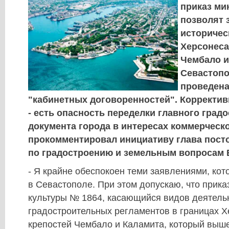
приказ ми
позволят 
историчес
Херсонеса
Чембало и
Севастопо
проведена
"кабинетных договоренностей". Корректив
- есть опасность переделки главного град
документа города в интересах коммерческо
прокомментировал инициативу глава пост
по градостроению и земельным вопросам 
- Я крайне обеспокоен теми заявлениями, ко
в Севастополе. При этом допускаю, что прик
культуры № 1864, касающийся видов деятель
градостроительных регламентов в границах Х
крепостей Чембало и Каламита, который выше