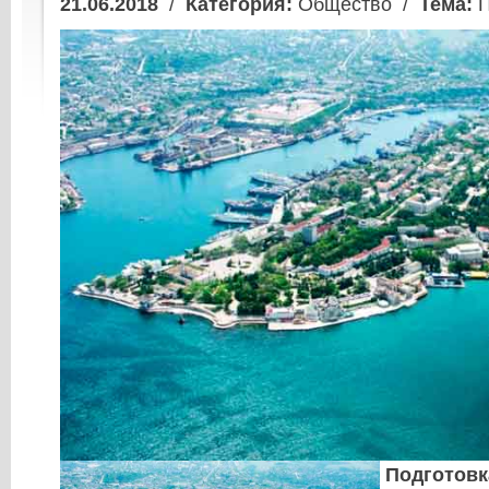
21.06.2018
/
Категория:
Общество /
Тема:
П
Подготовк