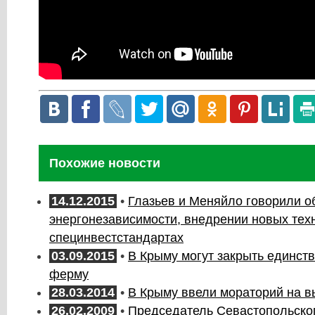
Похожие новости
14.12.2015
•
Глазьев и Меняйло говорили о
энергонезависимости, внедрении новых тех
специнвестстандартах
03.09.2015
•
В Крыму могут закрыть единст
ферму
28.03.2014
•
В Крыму ввели мораторий на в
26.02.2009
•
Председатель Севастопольског