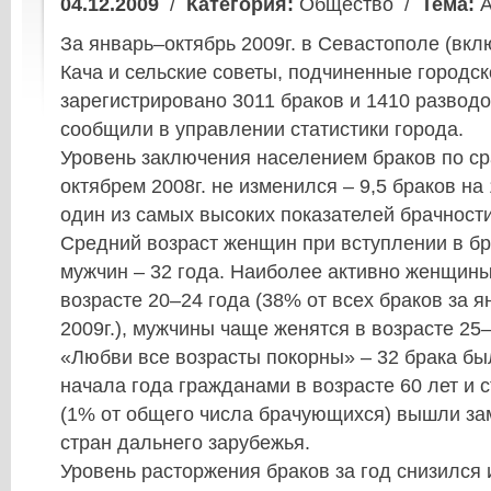
04.12.2009
/
Категория:
Общество /
Тема:
А
За январь–октябрь 2009г. в Севастополе (вклю
Кача и сельские советы, подчиненные городск
зарегистрировано 3011 браков и 1410 разводо
сообщили в управлении статистики города.
Уровень заключения населением браков по с
октябрем 2008г. не изменился – 9,5 браков на
один из самых высоких показателей брачности
Средний возраст женщин при вступлении в бра
мужчин – 32 года. Наиболее активно женщины
возрасте 20–24 года (38% от всех браков за 
2009г.), мужчины чаще женятся в возрасте 25–
«Любви все возрасты покорны» – 32 брака бы
начала года гражданами в возрасте 60 лет и 
(1% от общего числа брачующихся) вышли за
стран дальнего зарубежья.
Уровень расторжения браков за год снизился 