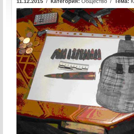
11.12.2015
/
Категория:
Общество /
Тема:
К