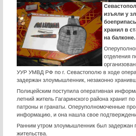
Севастопол
изъяли у з
боеприпасы
хранил в с
на балконе.
Оперуполно
отделения п
организован
УУР УМВД РФ по г. Севастополю в ходе опер
задержан злоумышленник, незаконно хранив
Полицейским поступила оперативная информац
летний житель Гагаринского района хранит по
патроны и гранаты. Оперуполномоченные пр
информацию, и она нашла свое подтверждени
Ранним утром злоумышленник был задержан п
жительства.