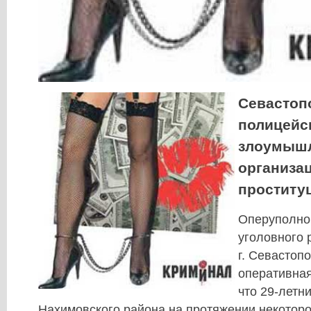
Севастоп
полицейс
злоумышл
организа
проститу
Оперуполн
уголовного
г. Севастоп
оперативная
что 29-летн
Нахимовского района на протяжении некотор