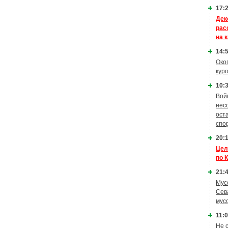
17:2
Дек
рас
на 
14:5
Око
кур
10:3
Вой
нес
ост
спо
20:1
Цел
по 
21:4
Мус
Сев
мус
11:0
Не 