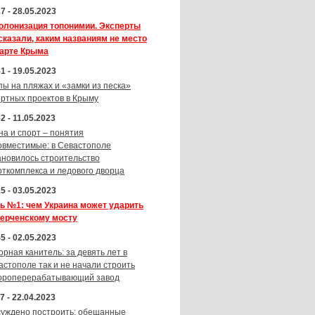
7 - 28.05.2023
олонизация топонимии. Эксперты
сказали, каким названиям не место
карте Крыма
1 - 19.05.2023
пы на пляжах и «замки из песка»
ортных проектов в Крыму
2 - 11.05.2023
на и спорт – понятия
овместимые: в Севастополе
ановилось строительство
рткомплекса и ледового дворца
5 - 03.05.2023
ь №1: чем Украина может ударить
Керченскому мосту
5 - 02.05.2023
орная канитель: за девять лет в
астополе так и не начали строить
ороперерабатывающий завод
7 - 22.04.2023
суждено построить: обещанные