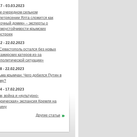
7 - 03.03.2023
и очередном сильном
летрясении Ялта сложится как
точный домик» – эксперты о
смоустойчивости крымских
остроек
2 - 22.02.2023
 Севастополь остался без новых
сажирских катеров из-за
ополитической ситуации»
8 - 22.02.2023
ьма крымчан: Чего добился Путин в
му?
4 - 17.02.2023
м, война и «культурно-
орическая» экспансия Кремля на
аину
Другие статьи