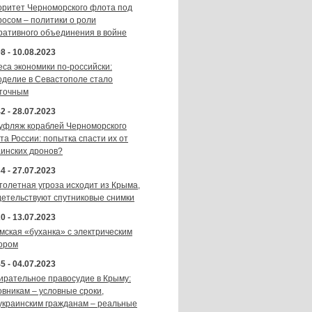
оритет Черноморского флота под
росом – политики о роли
ративного объединения в войне
8 - 10.08.2023
еса экономики по-российски:
оделие в Севастополе стало
точным
2 - 28.07.2023
уфляж кораблей Черноморского
та России: попытка спасти их от
аинских дронов?
4 - 27.07.2023
толетная угроза исходит из Крыма,
детельствуют спутниковые снимки
0 - 13.07.2023
мская «буханка» с электрическим
ором
5 - 04.07.2023
ирательное правосудие в Крыму:
овникам – условные сроки,
украинским гражданам – реальные