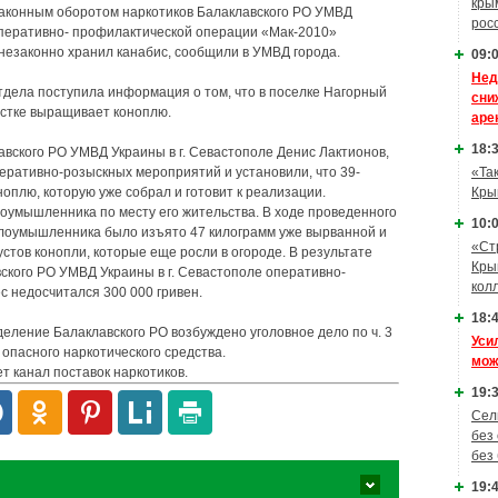
кры
законным оборотом наркотиков Балаклавского РО УМВД
рос
 оперативно- профилактической операции «Мак-2010»
езаконно хранил канабис, сообщили в УМВД города.
09:0
Нед
ла поступила информация о том, что в поселке Нагорный
сни
астке выращивает коноплю.
аре
18:3
авского РО УМВД Украины в г. Севастополе Денис Лактионов,
еративно-розыскных мероприятий и установили, что 39-
«Та
оплю, которую уже собрал и готовит к реализации.
Кры
умышленника по месту его жительства. В ходе проведенного
10:0
злоумышленника было изъято 47 килограмм уже вырванной и
«Ст
стов конопли, которые еще росли в огороде. В результате
Кры
кого РО УМВД Украины в г. Севастополе оперативно-
кол
 недосчитался 300 000 гривен.
18:4
еление Балаклавского РО возбуждено уголовное дело по ч. 3
Уси
 опасного наркотического средства.
мож
т канал поставок наркотиков.
19:3
Сел
без
без
19:4