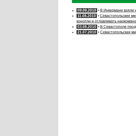
09.09.2010
•
В Инкермане взяли 
11.08.2010
•
Севастопольские м
конопли и отлавливать наркоман
03.08.2010
•
В Севастополе прод
21.07.2010
•
Севастопольская м