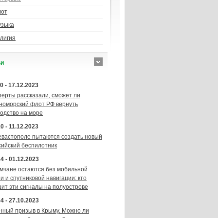
лот
узыка
лигия
ьи
0 - 17.12.2023
перты рассказали, сможет ли
номорский флот РФ вернуть
подство на море
0 - 11.12.2023
евастополе пытаются создать новый
сийский беспилотник
4 - 01.12.2023
мчане остаются без мобильной
и и спутниковой навигации: кто
шит эти сигналы на полуострове
4 - 27.10.2023
нный призыв в Крыму. Можно ли