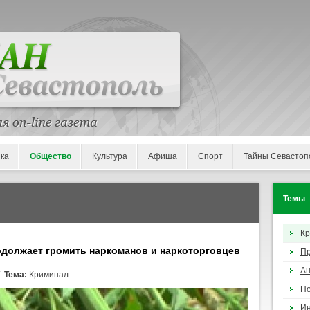
ка
Общество
Культура
Афиша
Спорт
Тайны Севастоп
Темы
К
должает громить наркоманов и наркоторговцев
П
Ан
/
Тема:
Криминал
По
И