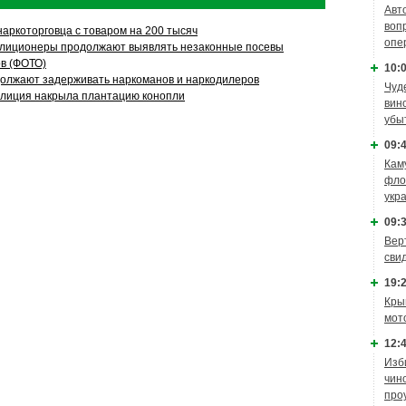
Авт
воп
наркоторговца с товаром на 200 тысяч
опе
илиционеры продолжают выявлять незаконные посевы
ов (ФОТО)
10:0
олжают задерживать наркоманов и наркодилеров
Чуд
илиция накрыла плантацию конопли
вин
убы
09:4
Кам
фло
укр
09:3
Вер
сви
19:2
Кры
мот
12:4
Изб
чин
про