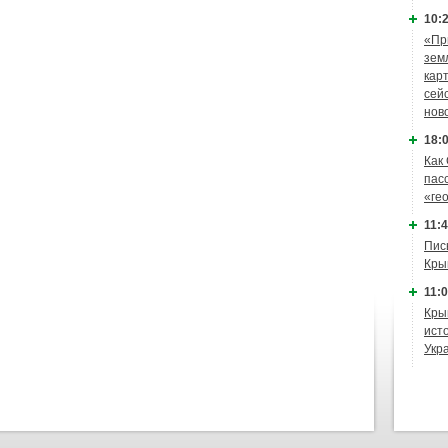
10:2
«Пр
зем
кар
сей
нов
18:0
Как
пас
«ге
11:4
Пис
Кры
11:0
Кры
ист
Укр