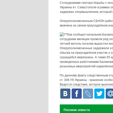
Сотрудниками сектора борьбы с не
Украины в г. Севастополе в рамках
задержан злоумышленник, который н
Оперуполномоченным СБНОН райотде
мужчина на своем приусадебном уч
Как сообщил начальник Балакл
сотрудники милиции провели ряд оп
летний житель поселка вырастил кон
Оперуполномоченные задержали зло
обыска на приусадебном участке у 
сушащейся марихуаны. А также 65 ку
проведенных работниками Балаклавс
розыскных мероприятий наркобизнес
По данному факту следственным отд
ст. 309 УК Украины - хранение особо
Ведется следствие, которое выясняе
Похожие новости