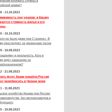
мчанам избежать службы в
сийской армии?
6 - 13.10.2023
вижимость под ударом: в Крыму
жается стоимость жилья и его
нды
0 - 10.10.2023
кого не было даже при Сталине». В
му преследуют за украинские песни
9 - 16.09.2023
рашилки» и реальность. Кого в
му ждет наказание за
лаборационизм?
2 - 21.08.2023
лить флот. Какие корабли Россия
ет перебросить в Черное море
1 - 11.08.2023
ьское хозяйство Крыма при России:
 свиноводства, без молокозаводов и
 будущего
5 - 10.08.2023