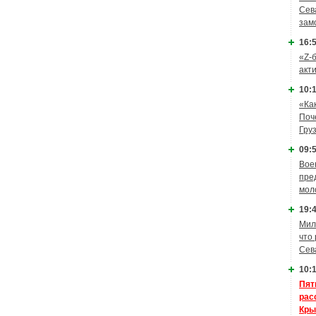
Сев
зам
16:5
«Z-
акт
10:1
«Ка
Поч
Гру
09:5
Вое
пре
мол
19:4
Мил
что
Сев
10:1
Пят
рас
Кры