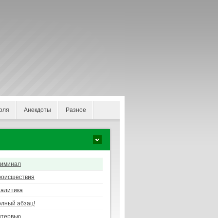
оля
Анекдоты
Разное
риминал
роисшествия
алитика
лный абзац!
нтервью