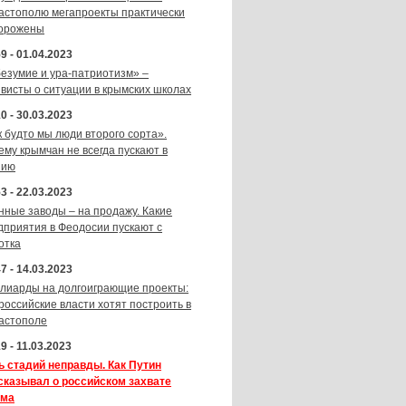
астополю мегапроекты практически
орожены
9 - 01.04.2023
безумие и ура-патриотизм» –
ивисты о ситуации в крымских школах
0 - 30.03.2023
к будто мы люди второго сорта».
ему крымчан не всегда пускают в
зию
3 - 22.03.2023
нные заводы – на продажу. Какие
дприятия в Феодосии пускают с
отка
7 - 14.03.2023
лиарды на долгоиграющие проекты:
 российские власти хотят построить в
астополе
9 - 11.03.2023
ь стадий неправды. Как Путин
сказывал о российском захвате
ма