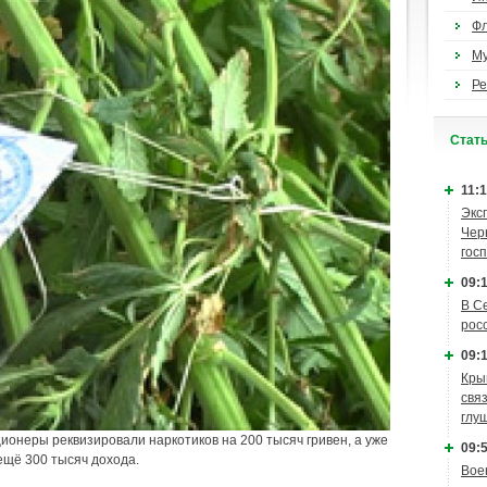
Ф
М
Ре
Cтат
11:1
Экс
Чер
гос
09:1
В С
рос
09:1
Кры
связ
глу
ионеры реквизировали наркотиков на 200 тысяч гривен, а уже
09:5
ещё 300 тысяч дохода.
Вое