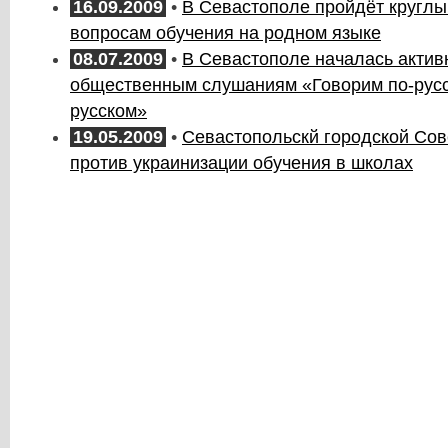
16.09.2009
•
В Севастополе пройдёт круглы
вопросам обучения на родном языке
08.07.2009
•
В Севастополе началась актив
общественным слушаниям «Говорим по-русс
русском»
19.05.2009
•
Севастопольскй городской Сов
против украинизации обучения в школах