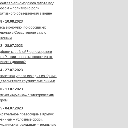
оритет Черноморского флота под
росом – политики о роли
ративного объединения в войне
8 - 10.08.2023
еса экономики по-российски:
оделие в Севастополе стало
точным
2 - 28.07.2023
уфляж кораблей Черноморского
та России: попытка спасти их от
аинских дронов?
4 - 27.07.2023
толетная угроза исходит из Крыма,
детельствуют спутниковые снимки
0 - 13.07.2023
мская «буханка» с электрическим
ором
5 - 04.07.2023
ирательное правосудие в Крыму:
овникам – условные сроки,
украинским гражданам – реальные