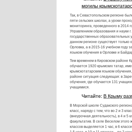
могилы крымскотатарс
Так, в Севастопольском регионе был
пяти сельских школах, а уроки прох
мониторинга, проведенного в 2014 
Управлением образования и науки г.
государственных образовательных у
данном регионе существует только о
Орловка, а в 2015-16 учебном году 
языком обучения в Орловке и Байда
Тем временем в Кировском районе К
обучается 1920 крымских татар, име
крымскотатарским языком обучения, 
районе ситуация следующая: в Заре
обучения, где обучается 131 учащихс
учащимися.
Читайте:
В Крыму раз
В Морской школе Судакского регион
класс, наряду с тем, что во 2 и 3 кл
(внеурочная деятельность), в 4 и 5 кл
факультатив. В селе Веселом этого ж
классов выделяется 1 час, в 6 классе