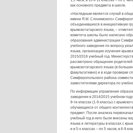
1,5 часа, в 10 и 11 классах – по 2 ча
как основного предмета в школе.
«Наглядным является случай в общ
имени Я.М. Слонимского» Симферопо
объединившихся в инициативную гру
крымскотатарского языка, – отметил
комитета школы было написано обр
образования администрации Симфер
учебного заведения по вопросу реа
языка, организации изучения крымс
2015/2016 учебный год. Министерст
рассмотрено обращение родителей у
крымскотатарского языка (в больши
факультативно) и в ходе проверки 
Симферопольского района совместн
заместителями директора по учебно
По информации управления образов
заведении в 2014/2015 учебном году 
9-ти классах (1-9 классы) с крымско
обучающихся от общего контингента 
предмет. После анализа первоначал
учебный год в него были внесены ко
языка и литературы в классах с кр
и в 5-х классах – по 5 часов, в 6-9 к