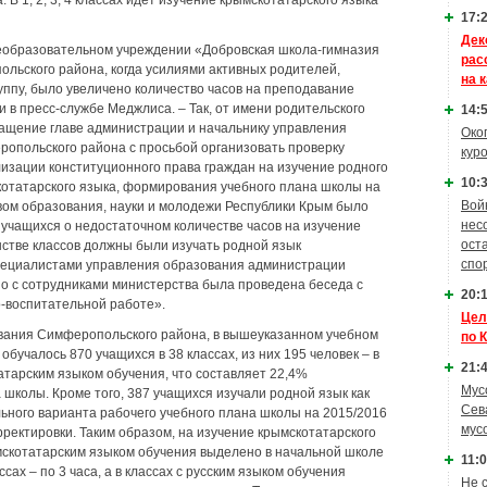
са. В 1, 2, 3, 4 классах идет изучение крымскотатарского языка
17:2
Дек
еобразовательном учреждении «Добровская школа-гимназия
рас
льского района, когда усилиями активных родителей,
на 
ппу, было увеличено количество часов на преподавание
и в пресс-службе Меджлиса. – Так, от имени родительского
14:5
ащение главе администрации и начальнику управления
Око
опольского района с просьбой организовать проверку
кур
лизации конституционного права граждан на изучение родного
10:3
котатарского языка, формирования учебного плана школы на
Вой
вом образования, науки и молодежи Республики Крым было
нес
чащихся о недостаточном количестве часов на изучение
ост
нстве классов должны были изучать родной язык
спо
специалистами управления образования администрации
о с сотрудниками министерства была проведена беседа с
20:1
-воспитательной работе».
Цел
ания Симферопольского района, в вышеуказанном учебном
по 
обучалось 870 учащихся в 38 классах, из них 195 человек – в
21:4
татарским языком обучения, что составляет 22,4%
Мус
школы. Кроме того, 387 учащихся изучали родной язык как
Сев
ьного варианта рабочего учебного плана школы на 2015/2016
мус
рректировки. Таким образом, на изучение крымскотатарского
ымскотатарским языком обучения выделено в начальной школе
11:0
лассах – по 3 часа, а в классах с русским языком обучения
Не 