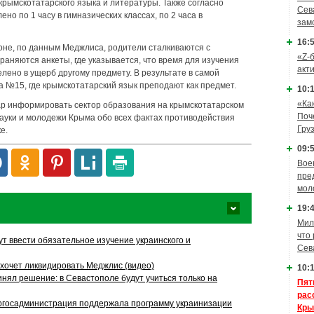
рымскотатарского языка и литературы. Также согласно
Сев
о по 1 часу в гимназических классах, по 2 часа в
зам
16:5
ионе, по данным Меджлиса, родители сталкиваются с
«Z-
аняются анкеты, где указывается, что время для изучения
акт
лено в ущерб другому предмету. В результате в самой
 №15, где крымскотатарский язык преподают как предмет.
10:1
«Ка
ар информировать сектор образования на крымскотатарском
Поч
ауки и молодежи Крыма обо всех фактах противодействия
Гру
е.
09:5
Вое
пре
мол
19:4
Мил
что
т ввести обязательное изучение украинского и
Сев
хочет ликвидировать Меджлис (видео)
10:1
нял решение: в Севастополе будут учиться только на
Пят
рас
ргосадминистрация поддержала программу украинизации
Кры