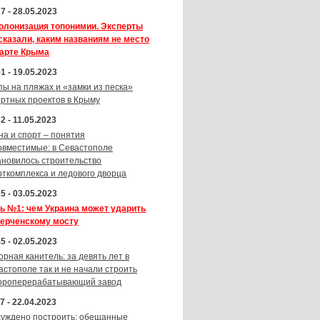
7 - 28.05.2023
олонизация топонимии. Эксперты
сказали, каким названиям не место
карте Крыма
1 - 19.05.2023
пы на пляжах и «замки из песка»
ортных проектов в Крыму
2 - 11.05.2023
на и спорт – понятия
овместимые: в Севастополе
ановилось строительство
рткомплекса и ледового дворца
5 - 03.05.2023
ь №1: чем Украина может ударить
Керченскому мосту
5 - 02.05.2023
орная канитель: за девять лет в
астополе так и не начали строить
ороперерабатывающий завод
7 - 22.04.2023
суждено построить: обещанные