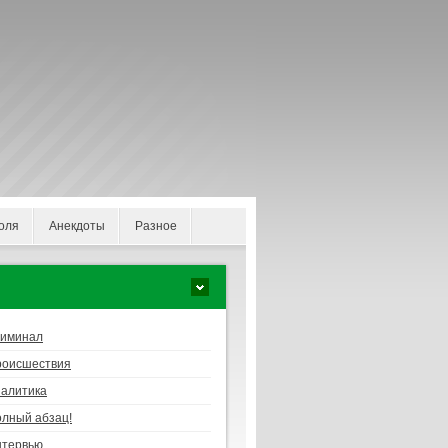
оля
Анекдоты
Разное
риминал
роисшествия
алитика
лный абзац!
нтервью