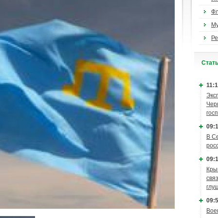
Ф
М
Ре
Cтат
11:1
Экс
Чер
гос
09:1
В С
рос
09:1
Кры
связ
глу
09:5
Вое