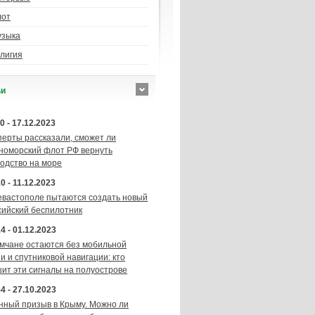
лот
узыка
лигия
ьи
0 - 17.12.2023
перты рассказали, сможет ли
номорский флот РФ вернуть
подство на море
0 - 11.12.2023
евастополе пытаются создать новый
сийский беспилотник
4 - 01.12.2023
мчане остаются без мобильной
и и спутниковой навигации: кто
шит эти сигналы на полуострове
4 - 27.10.2023
нный призыв в Крыму. Можно ли