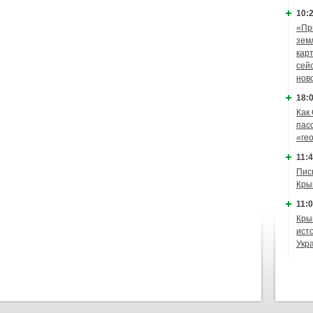
10:2
«Пр
зем
кар
сей
нов
18:0
Как
пас
«ге
11:4
Пис
Кры
11:0
Кры
ист
Укр