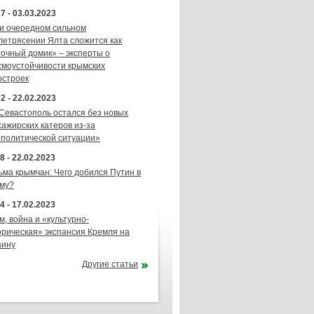
7 - 03.03.2023
и очередном сильном
летрясении Ялта сложится как
точный домик» – эксперты о
смоустойчивости крымских
остроек
2 - 22.02.2023
 Севастополь остался без новых
сажирских катеров из-за
ополитической ситуации»
8 - 22.02.2023
ьма крымчан: Чего добился Путин в
му?
4 - 17.02.2023
м, война и «культурно-
орическая» экспансия Кремля на
аину
Другие статьи