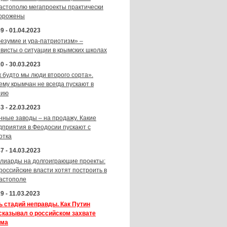
астополю мегапроекты практически
орожены
9 - 01.04.2023
безумие и ура-патриотизм» –
ивисты о ситуации в крымских школах
0 - 30.03.2023
к будто мы люди второго сорта».
ему крымчан не всегда пускают в
зию
3 - 22.03.2023
нные заводы – на продажу. Какие
дприятия в Феодосии пускают с
отка
7 - 14.03.2023
лиарды на долгоиграющие проекты:
 российские власти хотят построить в
астополе
9 - 11.03.2023
ь стадий неправды. Как Путин
сказывал о российском захвате
ма