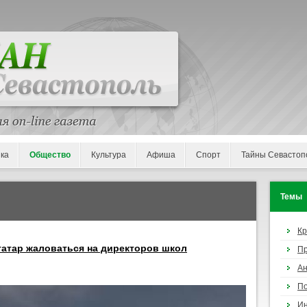
ка
Общество
Культура
Афиша
Спорт
Тайны Севастоп
Темы
К
атар жаловаться на директоров школ
П
Ан
По
И