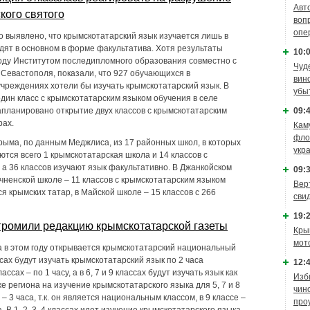
Авт
кого святого
воп
опе
о выявлено, что крымскотатарский язык изучается лишь в
одят в основном в форме факультатива. Хотя результаты
10:0
году Институтом последипломного образования совместно с
Чуд
 Севастополя, показали, что 927 обучающихся в
вин
чреждениях хотели бы изучать крымскотатарский язык. В
убы
дин класс с крымскотатарским языком обучения в селе
09:4
запланировано открытие двух классов с крымскотатарским
рах.
Кам
фло
рыма, по данным Меджлиса, из 17 районных школ, в которых
укр
ются всего 1 крымскотатарская школа и 14 классов с
а 36 классов изучают язык факультативно. В Джанкойском
09:3
чненской школе – 11 классов с крымскотатарским языком
Вер
я крымских татар, в Майской школе – 15 классов с 266
сви
19:2
громили редакцию крымскотатарской газеты
Кры
мот
а в этом году открывается крымскотатарский национальный
ассах будут изучать крымскотатарский язык по 2 часа
12:4
ассах – по 1 часу, а в 6, 7 и 9 классах будут изучать язык как
Изб
е региона на изучение крымскотатарского языка для 5, 7 и 8
чин
 – 3 часа, т.к. он является национальным классом, в 9 классе –
про