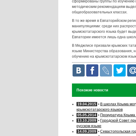
сформированы группы по изучению к
методическим рекомендациям выделен
общеобразовательных классах.
В то же время в Евпаторийском рег
манипуляциями: среди них распростр
крымскотатарского языка будет выде
Евпатории имеется лишь одна школа
В Меджлисе призвали крымских тат
языке Министерства образования, н
обучению на крымскотатарском язык
Похожие новости
19.04.2015
•
В школах Крыма могу
крымскотатарского языков
05.05.2014
•
Прокуратура Крыма 
13.10.2009
•
Городской Совет при
русском языке
14.09.2009
•
Севастопольская го