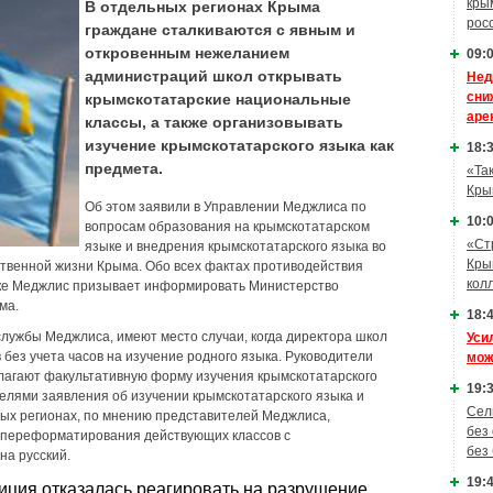
кры
В отдельных регионах Крыма
рос
граждане сталкиваются с явным и
откровенным нежеланием
09:0
администраций школ открывать
Нед
сни
крымскотатарские национальные
аре
классы, а также организовывать
изучение крымскотатарского языка как
18:3
предмета.
«Та
Кры
Об этом заявили в Управлении Меджлиса по
10:0
вопросам образования на крымскотатарском
«Ст
языке и внедрения крымскотатарского языка во
Кры
твенной жизни Крыма. Обо всех фактах противодействия
кол
ке Меджлис призывает информировать Министерство
ма.
18:4
службы Меджлиса, имеют место случаи, когда директора школ
Уси
без учета часов на изучение родного языка. Руководители
мож
лагают факультативную форму изучения крымскотатарского
19:3
елями заявления об изучении крымскотатарского языка и
Сел
рых регионах, по мнению представителей Меджлиса,
без
о переформатирования действующих классов с
без
на русский.
19:4
иция отказалась реагировать на разрушение