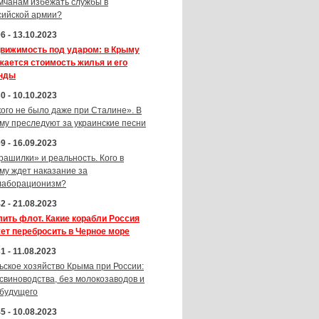
мчанам избежать службы в
сийской армии?
6 - 13.10.2023
вижимость под ударом: в Крыму
жается стоимость жилья и его
нды
0 - 10.10.2023
кого не было даже при Сталине». В
му преследуют за украинские песни
9 - 16.09.2023
рашилки» и реальность. Кого в
му ждет наказание за
лаборационизм?
2 - 21.08.2023
лить флот. Какие корабли Россия
ет перебросить в Черное море
1 - 11.08.2023
ьское хозяйство Крыма при России:
 свиноводства, без молокозаводов и
 будущего
5 - 10.08.2023