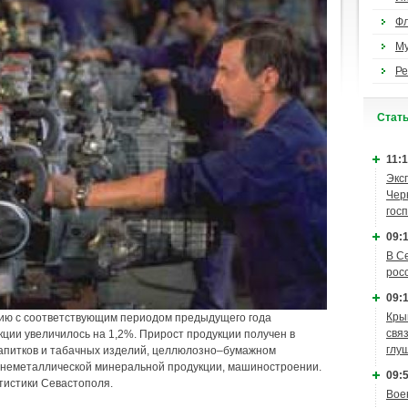
Ф
М
Ре
Cтат
11:1
Экс
Чер
гос
09:1
В С
рос
09:1
Кры
ению с соответствующим периодом предыдущего года
связ
ии увеличилось на 1,2%. Прирост продукции получен в
глу
напитков и табачных изделий, целлюлозно–бумажном
й неметаллической минеральной продукции, машиностроении.
09:5
тистики Севастополя.
Вое