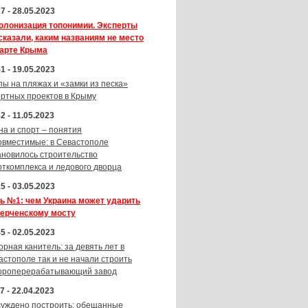
7 - 28.05.2023
олонизация топонимии. Эксперты
сказали, каким названиям не место
карте Крыма
1 - 19.05.2023
пы на пляжах и «замки из песка»
ортных проектов в Крыму
2 - 11.05.2023
на и спорт – понятия
овместимые: в Севастополе
ановилось строительство
рткомплекса и ледового дворца
5 - 03.05.2023
ь №1: чем Украина может ударить
Керченскому мосту
5 - 02.05.2023
орная канитель: за девять лет в
астополе так и не начали строить
ороперерабатывающий завод
7 - 22.04.2023
суждено построить: обещанные