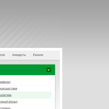
оля
Анекдоты
Разное
риминал
роисшествия
алитика
лный абзац!
нтервью