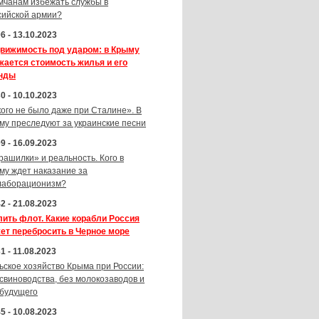
мчанам избежать службы в
сийской армии?
6 - 13.10.2023
вижимость под ударом: в Крыму
жается стоимость жилья и его
нды
0 - 10.10.2023
кого не было даже при Сталине». В
му преследуют за украинские песни
9 - 16.09.2023
рашилки» и реальность. Кого в
му ждет наказание за
лаборационизм?
2 - 21.08.2023
лить флот. Какие корабли Россия
ет перебросить в Черное море
1 - 11.08.2023
ьское хозяйство Крыма при России:
 свиноводства, без молокозаводов и
 будущего
5 - 10.08.2023