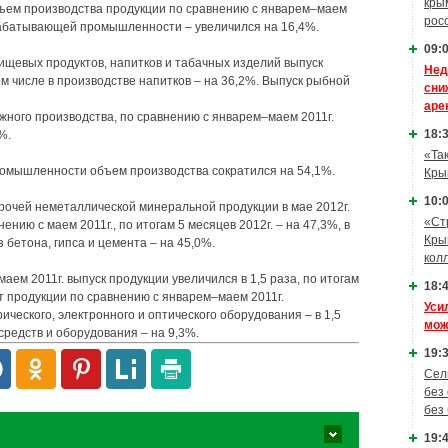
кры
ем производства продукции по сравнению с январем–маем
рос
ерабатывающей промышленности – увеличился на 16,4%.
09:0
ищевых продуктов, напитков и табачных изделий выпуск
Нед
ом числе в производстве напитков – на 36,2%. Выпуск рыбной
сни
аре
ного производства, по сравнению с январем–маем 2011г.
18:3
%.
«Та
ромышленности объем производства сократился на 54,1%.
Кры
10:0
рочей неметаллической минеральной продукции в мае 2012г.
«Ст
ению с маем 2011г., по итогам 5 месяцев 2012г. – на 47,3%, в
Кры
 бетона, гипса и цемента – на 45,0%.
кол
аем 2011г. выпуск продукции увеличился в 1,5 раза, по итогам
18:4
ст продукции по сравнению с январем–маем 2011г.
Уси
ического, электронного и оптического оборудования – в 1,5
мож
средств и оборудования – на 9,3%.
19:3
Сел
без
без
19:4