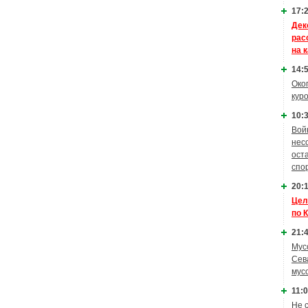
17:2
Дек
рас
на 
14:5
Око
кур
10:3
Вой
нес
ост
спо
20:1
Цел
по 
21:4
Мус
Сев
мус
11:0
Не 