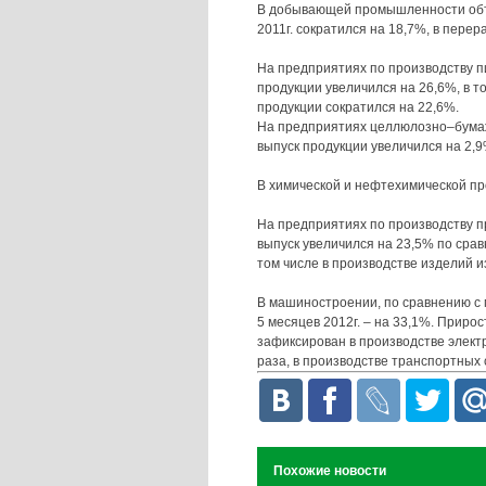
В добывающей промышленности объ
2011г. сократился на 18,7%, в пер
На предприятиях по производству п
продукции увеличился на 26,6%, в т
продукции сократился на 22,6%.
На предприятиях целлюлозно–бумаж
выпуск продукции увеличился на 2,9
В химической и нефтехимической п
На предприятиях по производству п
выпуск увеличился на 23,5% по сравн
том числе в производстве изделий из
В машиностроении, по сравнению с м
5 месяцев 2012г. – на 33,1%. Приро
зафиксирован в производстве электр
раза, в производстве транспортных 
Похожие новости