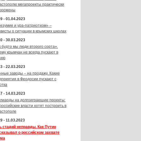
астополю мегапроекты практически
орожены
9 - 01.04.2023
безумие и ура-патриотизм» –
ивисты о ситуации в крымских школах
0 - 30.03.2023
к будто мы люди второго сорта».
ему крымчан не всегда пускают в
зию
3 - 22.03.2023
нные заводы – на продажу. Какие
дприятия в Феодосии пускают с
отка
7 - 14.03.2023
лиарды на долгоиграющие проекты:
 российские власти хотят построить в
астополе
9 - 11.03.2023
ь стадий неправды. Как Путин
сказывал о российском захвате
ма