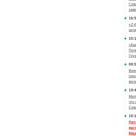
Сев
зам
16:5
«Z-
акт
10:1
«Ка
Поч
Гру
09:5
Вое
пре
мол
19:4
Мил
что
Сев
10:1
Пят
рас
Кры