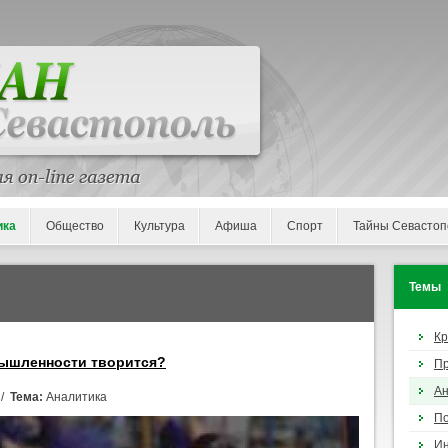
ика
Общество
Культура
Афиша
Спорт
Тайны Севастоп
Темы
К
мышленности творится?
П
Ан
 /
Тема:
Аналитика
По
И