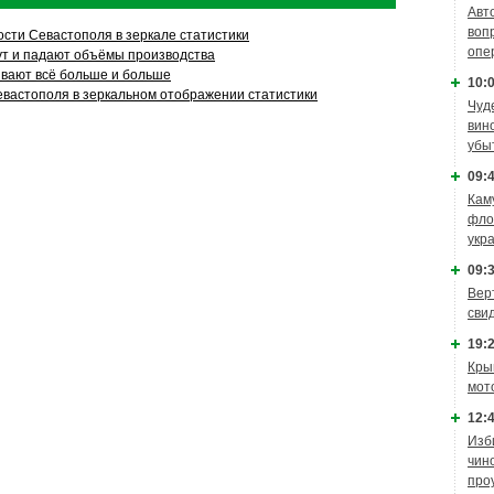
Авт
воп
ти Севастополя в зеркале статистики
опе
ут и падают объёмы производства
вают всё больше и больше
10:0
астополя в зеркальном отображении статистики
Чуд
вин
убы
09:4
Кам
фло
укр
09:3
Вер
сви
19:2
Кры
мот
12:4
Изб
чин
про