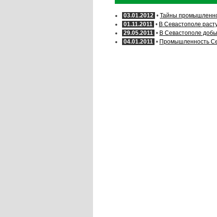
03.01.2012
•
Тайны промышленнос
01.11.2011
•
В Севастополе раст
29.05.2011
•
В Севастополе добы
04.01.2011
•
Промышленность Сев