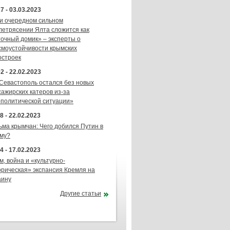
7 - 03.03.2023
и очередном сильном
летрясении Ялта сложится как
точный домик» – эксперты о
смоустойчивости крымских
остроек
2 - 22.02.2023
 Севастополь остался без новых
сажирских катеров из-за
ополитической ситуации»
8 - 22.02.2023
ьма крымчан: Чего добился Путин в
му?
4 - 17.02.2023
м, война и «культурно-
орическая» экспансия Кремля на
аину
Другие статьи