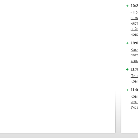
10:2
«Пр
зем
кар
сей
нов
18:0
Как
пас
«ге
11:4
Пис
Кры
11:0
Кры
ист
Укр