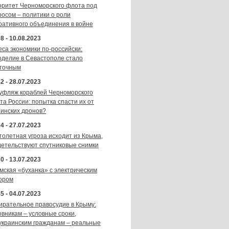
оритет Черноморского флота под
росом – политики о роли
ративного объединения в войне
8 - 10.08.2023
еса экономики по-российски:
оделие в Севастополе стало
точным
2 - 28.07.2023
уфляж кораблей Черноморского
та России: попытка спасти их от
аинских дронов?
4 - 27.07.2023
толетная угроза исходит из Крыма,
детельствуют спутниковые снимки
0 - 13.07.2023
мская «буханка» с электрическим
ором
5 - 04.07.2023
ирательное правосудие в Крыму:
овникам – условные сроки,
украинским гражданам – реальные