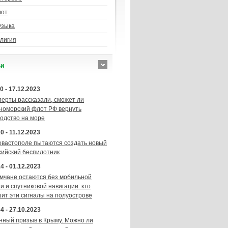
лот
узыка
лигия
ьи
0 - 17.12.2023
перты рассказали, сможет ли
номорский флот РФ вернуть
подство на море
0 - 11.12.2023
евастополе пытаются создать новый
сийский беспилотник
4 - 01.12.2023
мчане остаются без мобильной
и и спутниковой навигации: кто
шит эти сигналы на полуострове
4 - 27.10.2023
нный призыв в Крыму. Можно ли