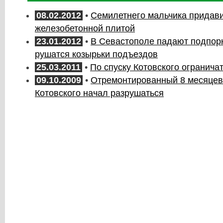
08.02.2012
•
Семилетнего мальчика придав
железобетонной плитой
23.01.2012
•
В Севастополе падают подпор
рушатся козырьки подъездов
25.03.2011
•
По спуску Котовского огранича
09.10.2009
•
Отремонтированный 8 месяцев 
Котовского начал разрушаться