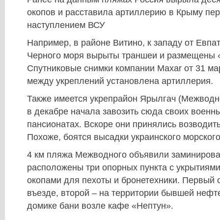
окопов и расставила артиллерию в Крыму п
наступлением ВСУ
Например, в районе Витино, к западу от Евпа
Черного моря вырыты траншеи и размещены «
Спутниковые снимки компании Maxar от 31 ма
между укреплений установлена артиллерия.
Также имеется укрепрайон Ярылгач (Межводн
в декабре начала завозить сюда своих военны
пансионатах. Вскоре они принялись возводит
Похоже, боятся высадки украинского морского
4 км пляжа Межводного объявили заминиров
расположены три опорных пункта с укрытиями
окопами для пехоты и бронетехники. Первый 
въезде, второй – на территории бывшей нефте
домике бани возле кафе «Нептун».