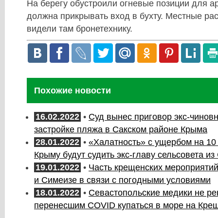
На берегу обустроили огневые позиции для а
должна прикрывать вход в бухту. Местные рас
видели там бронетехнику.
Похожие новости
16.02.2022
•
Суд вынес приговор экс-чиновн
застройке пляжа в Сакском районе Крыма
28.01.2022
•
«Халатность» с ущербом на 10 
Крыму будут судить экс-главу сельсовета из
19.01.2022
•
Часть крещенских мероприятий
и Симеизе в связи с погодными условиями
18.01.2022
•
Севастопольские медики не р
перенесшим COVID купаться в море на Кре