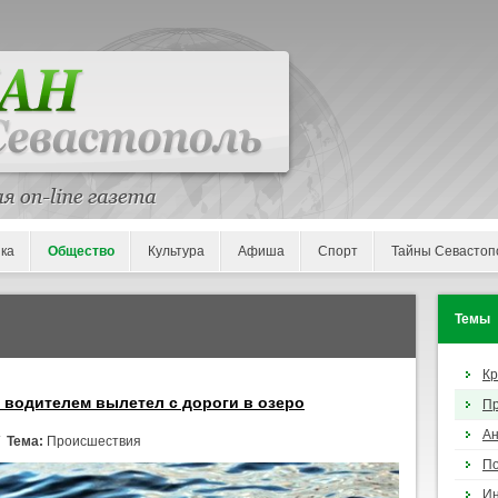
ка
Общество
Культура
Афиша
Спорт
Тайны Севастоп
Темы
К
 водителем вылетел с дороги в озеро
П
Ан
/
Тема:
Происшествия
По
И