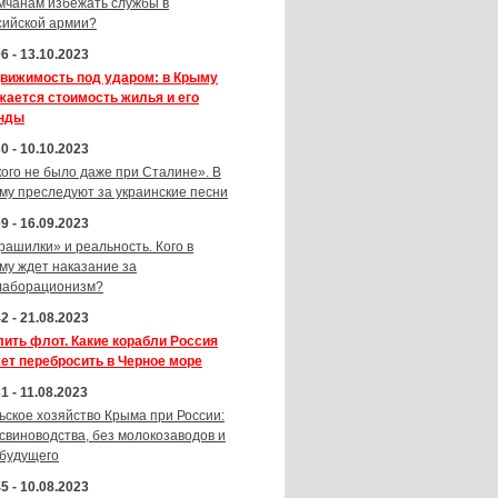
мчанам избежать службы в
сийской армии?
6 - 13.10.2023
вижимость под ударом: в Крыму
жается стоимость жилья и его
нды
0 - 10.10.2023
кого не было даже при Сталине». В
му преследуют за украинские песни
9 - 16.09.2023
рашилки» и реальность. Кого в
му ждет наказание за
лаборационизм?
2 - 21.08.2023
лить флот. Какие корабли Россия
ет перебросить в Черное море
1 - 11.08.2023
ьское хозяйство Крыма при России:
 свиноводства, без молокозаводов и
 будущего
5 - 10.08.2023