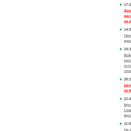
17:2
Дек
рас
на 
14:5
Око
кур
10:3
Вой
нес
ост
спо
20:1
Цел
по 
21:4
Мус
Сев
мус
11:0
Не 