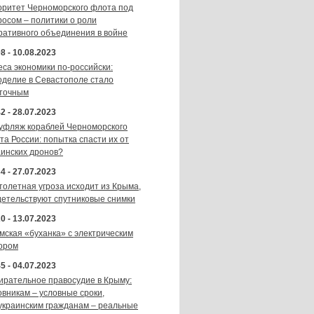
оритет Черноморского флота под
росом – политики о роли
ративного объединения в войне
8 - 10.08.2023
еса экономики по-российски:
оделие в Севастополе стало
точным
2 - 28.07.2023
уфляж кораблей Черноморского
та России: попытка спасти их от
аинских дронов?
4 - 27.07.2023
толетная угроза исходит из Крыма,
детельствуют спутниковые снимки
0 - 13.07.2023
мская «буханка» с электрическим
ором
5 - 04.07.2023
ирательное правосудие в Крыму:
овникам – условные сроки,
украинским гражданам – реальные