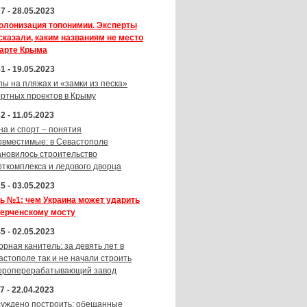
7 - 28.05.2023
олонизация топонимии. Эксперты
сказали, каким названиям не место
карте Крыма
1 - 19.05.2023
пы на пляжах и «замки из песка»
ортных проектов в Крыму
2 - 11.05.2023
на и спорт – понятия
овместимые: в Севастополе
ановилось строительство
рткомплекса и ледового дворца
5 - 03.05.2023
ь №1: чем Украина может ударить
Керченскому мосту
5 - 02.05.2023
орная канитель: за девять лет в
астополе так и не начали строить
ороперерабатывающий завод
7 - 22.04.2023
суждено построить: обещанные