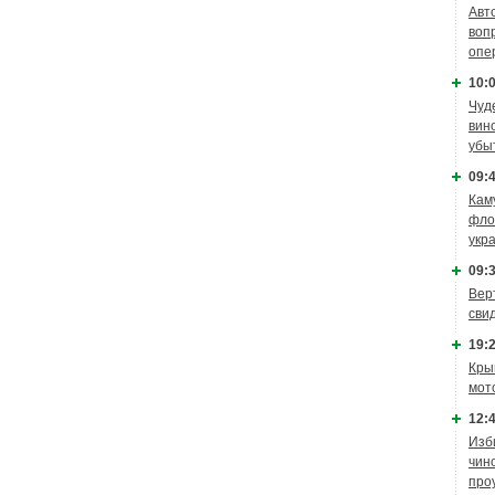
Авт
воп
опе
10:0
Чуд
вин
убы
09:4
Кам
фло
укр
09:3
Вер
сви
19:2
Кры
мот
12:4
Изб
чин
про