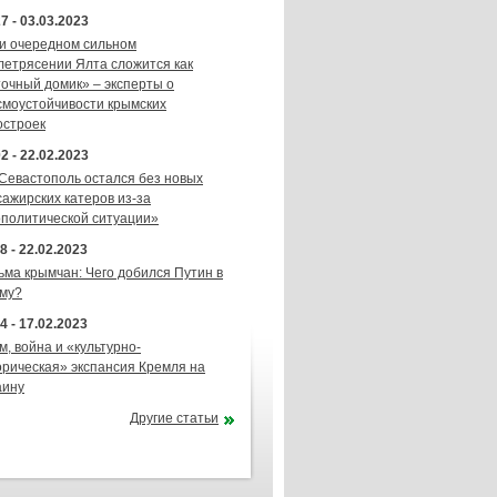
7 - 03.03.2023
и очередном сильном
летрясении Ялта сложится как
точный домик» – эксперты о
смоустойчивости крымских
остроек
2 - 22.02.2023
 Севастополь остался без новых
сажирских катеров из-за
ополитической ситуации»
8 - 22.02.2023
ьма крымчан: Чего добился Путин в
му?
4 - 17.02.2023
м, война и «культурно-
орическая» экспансия Кремля на
аину
Другие статьи