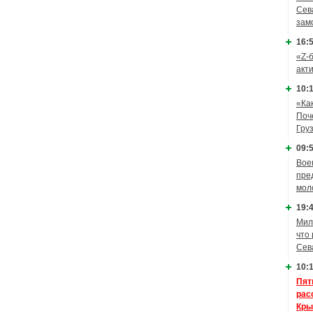
Сев
зам
16:5
«Z-
акт
10:1
«Ка
Поч
Гру
09:5
Вое
пре
мол
19:4
Мил
что
Сев
10:1
Пят
рас
Кры