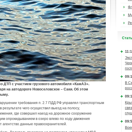
Ф
М
Ре
Cтат
11:1
Экс
Чер
гос
09:1
В С
о ДТП с участием грузового автомобиля «КамАЗ».
рос
аря на автодороге Новоселовское – Саки. Об этом
рыму.
09:1
Кры
нарушении требования п. 2.7 ПДД РФ управлял транспортным
связ
в результате чего осуществил выезд на полосу,
глу
ижения, где совершил наезд на дорожное сооружение
им опрокидыванием в озеро влево по ходу движения
09:5
ит агентство данные правоохранителей.
Вое