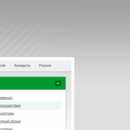
оля
Анекдоты
Разное
риминал
роисшествия
алитика
лный абзац!
нтервью