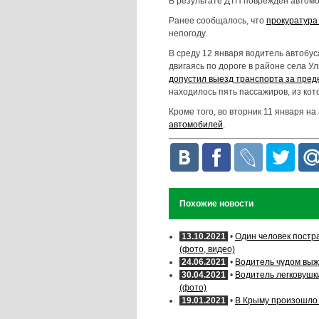
В результате ДТП поврежден автомоб
Ранее сообщалось, что
прокуратура
непогоду.
В среду 12 января водитель автобу
двигаясь по дороге в районе села У
допустил выезд транспорта за пред
находилось пять пассажиров, из кот
Кроме того, во вторник 11 января н
автомобилей
.
Похожие новости
13.10.2021
•
Один человек постра
(фото, видео)
24.06.2021
•
Водитель чудом выжи
30.04.2021
•
Водитель легковушк
(фото)
19.01.2021
•
В Крыму произошло 