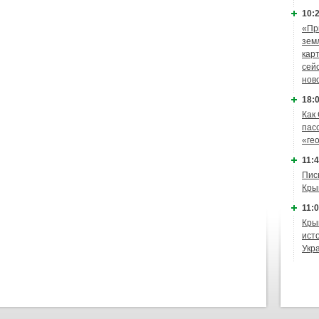
10:2
«Пр
зем
кар
сей
нов
18:0
Как
пас
«ге
11:4
Пис
Кры
11:0
Кры
ист
Укр