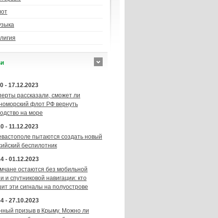
лот
узыка
лигия
ьи
0 - 17.12.2023
перты рассказали, сможет ли
номорский флот РФ вернуть
подство на море
0 - 11.12.2023
евастополе пытаются создать новый
сийский беспилотник
4 - 01.12.2023
мчане остаются без мобильной
и и спутниковой навигации: кто
шит эти сигналы на полуострове
4 - 27.10.2023
нный призыв в Крыму. Можно ли