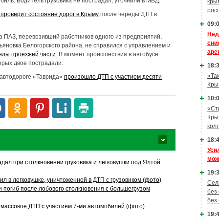
иль. Водитель грузовика не пострадал, уточнили в МВД.
кры
рос
 проверит состояние дорог в Крыму
после череды ДТП в
09:0
Нед
са ПАЗ, перевозивший работников одного из предприятий,
сни
льяновка Белогорского района, не справился с управлением и
аре
елы проезжей части
. В момент происшествия в автобусе
орых двое пострадали.
18:3
«Та
а автодороге «Таврида»
произошло ДТП с участием десяти
Кры
10:0
«Ст
Кры
кол
18:4
Уси
мож
дал при столкновении грузовика и легковушки под Ялтой
19:3
л в легковушке, уничтоженной в ДТП с грузовиком (фото)
Сел
и погиб после лобового столкновения с большегрузом
без
без
массовое ДТП с участием 7-ми автомобилей (фото)
19:4