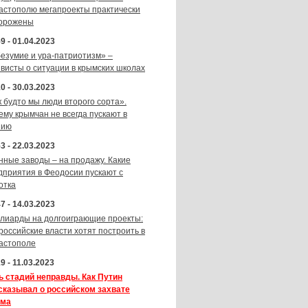
астополю мегапроекты практически
орожены
9 - 01.04.2023
безумие и ура-патриотизм» –
ивисты о ситуации в крымских школах
0 - 30.03.2023
к будто мы люди второго сорта».
ему крымчан не всегда пускают в
зию
3 - 22.03.2023
нные заводы – на продажу. Какие
дприятия в Феодосии пускают с
отка
7 - 14.03.2023
лиарды на долгоиграющие проекты:
 российские власти хотят построить в
астополе
9 - 11.03.2023
ь стадий неправды. Как Путин
сказывал о российском захвате
ма