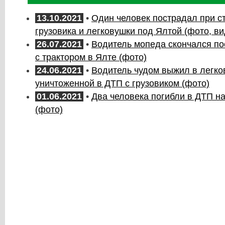
13.10.2021
•
Один человек пострадал при с
грузовика и легковушки под Ялтой (фото, ви
26.07.2021
•
Водитель мопеда скончался по
с трактором в Ялте (фото)
24.06.2021
•
Водитель чудом выжил в легко
уничтоженной в ДТП с грузовиком (фото)
01.06.2021
•
Два человека погибли в ДТП н
(фото)