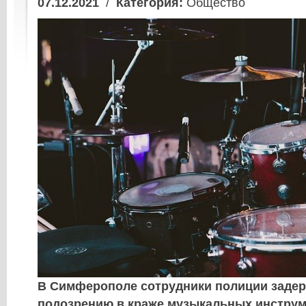
07.12.2021
/
Категория:
Общество
В Симферополе сотрудники полиции задер
подозрению в краже музыкальных инструм