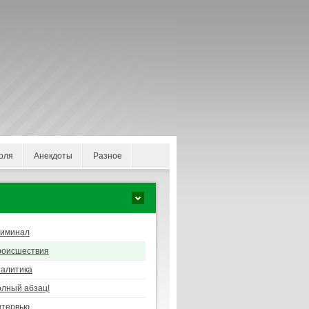
оля
Анекдоты
Разное
риминал
роисшествия
алитика
лный абзац!
нтервью