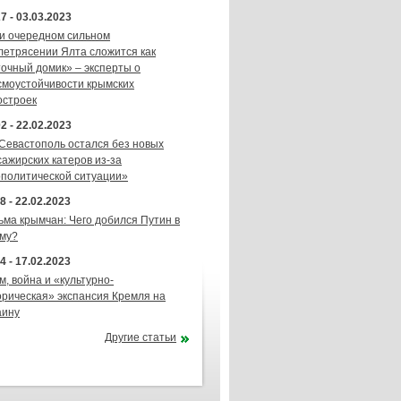
7 - 03.03.2023
и очередном сильном
летрясении Ялта сложится как
точный домик» – эксперты о
смоустойчивости крымских
остроек
2 - 22.02.2023
 Севастополь остался без новых
сажирских катеров из-за
ополитической ситуации»
8 - 22.02.2023
ьма крымчан: Чего добился Путин в
му?
4 - 17.02.2023
м, война и «культурно-
орическая» экспансия Кремля на
аину
Другие статьи