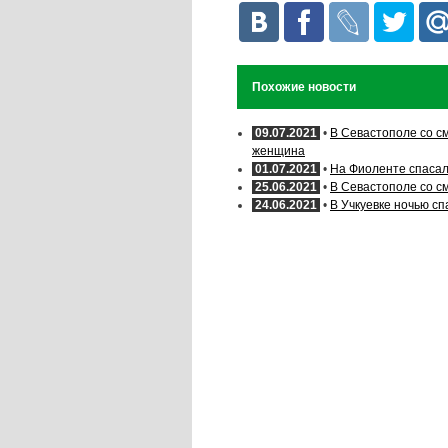
Похожие новости
09.07.2021
•
В Севастополе со с
женщина
01.07.2021
•
На Фиоленте спасал
25.06.2021
•
В Севастополе со с
24.06.2021
•
В Учкуевке ночью с