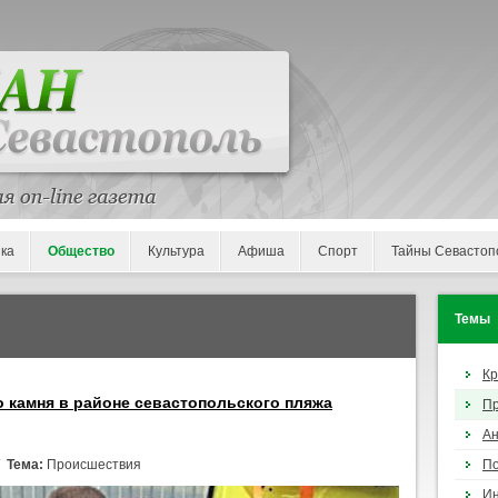
ка
Общество
Культура
Афиша
Спорт
Тайны Севастоп
Темы
К
о камня в районе севастопольского пляжа
П
Ан
/
Тема:
Происшествия
По
И