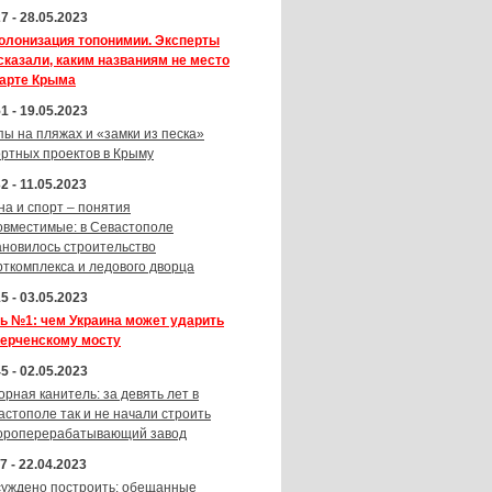
7 - 28.05.2023
олонизация топонимии. Эксперты
сказали, каким названиям не место
карте Крыма
1 - 19.05.2023
пы на пляжах и «замки из песка»
ортных проектов в Крыму
2 - 11.05.2023
на и спорт – понятия
овместимые: в Севастополе
ановилось строительство
рткомплекса и ледового дворца
5 - 03.05.2023
ь №1: чем Украина может ударить
Керченскому мосту
5 - 02.05.2023
орная канитель: за девять лет в
астополе так и не начали строить
ороперерабатывающий завод
7 - 22.04.2023
суждено построить: обещанные