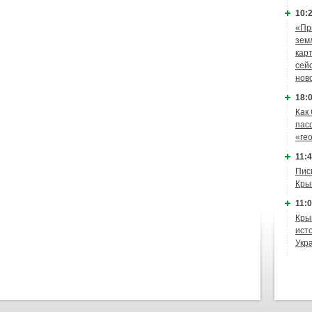
10:2
«Пр
зем
кар
сей
нов
18:0
Как
пас
«ге
11:4
Пис
Кры
11:0
Кры
ист
Укр