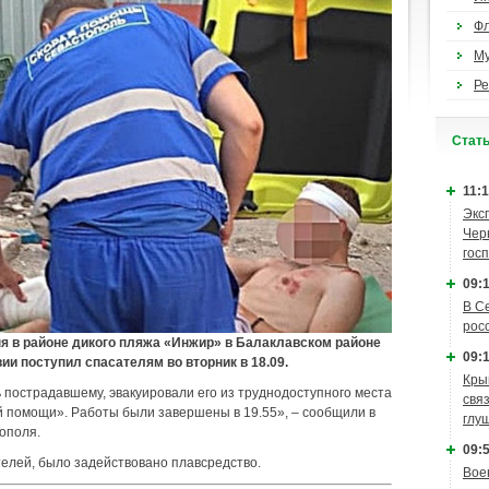
Ф
М
Ре
Cтат
11:1
Экс
Чер
гос
09:1
В С
рос
я в районе дикого пляжа «Инжир» в Балаклавском районе
09:1
ии поступил спасателям во вторник в 18.09.
Кры
пострадавшему, эвакуировали его из труднодоступного места
связ
й помощи». Работы были завершены в 19.55», – сообщили в
глу
ополя.
09:5
телей, было задействовано плавсредство.
Вое