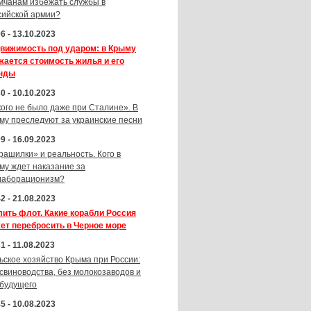
мчанам избежать службы в
сийской армии?
6 - 13.10.2023
вижимость под ударом: в Крыму
жается стоимость жилья и его
нды
0 - 10.10.2023
кого не было даже при Сталине». В
му преследуют за украинские песни
9 - 16.09.2023
рашилки» и реальность. Кого в
му ждет наказание за
лаборационизм?
2 - 21.08.2023
лить флот. Какие корабли Россия
ет перебросить в Черное море
1 - 11.08.2023
ьское хозяйство Крыма при России:
 свиноводства, без молокозаводов и
 будущего
5 - 10.08.2023