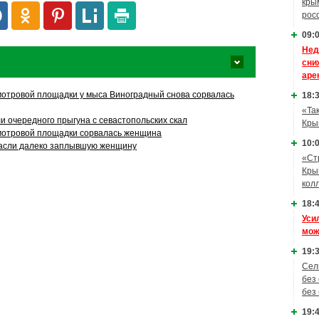
кры
рос
09:0
Нед
сни
аре
мотровой площадки у мыса Виноградный снова сорвалась
18:3
«Та
и очередного прыгуна с севастопольских скал
Кры
мотровой площадки сорвалась женщина
10:0
пасли далеко заплывшую женщину
«Ст
Кры
кол
18:4
Уси
мож
19:3
Сел
без
без
19:4