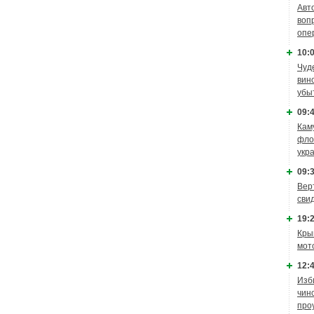
Авт
воп
опе
10:0
Чуд
вин
убы
09:4
Кам
фло
укр
09:3
Вер
сви
19:2
Кры
мот
12:4
Изб
чин
про