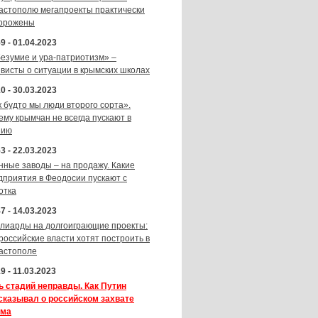
астополю мегапроекты практически
орожены
9 - 01.04.2023
безумие и ура-патриотизм» –
ивисты о ситуации в крымских школах
0 - 30.03.2023
к будто мы люди второго сорта».
ему крымчан не всегда пускают в
зию
3 - 22.03.2023
нные заводы – на продажу. Какие
дприятия в Феодосии пускают с
отка
7 - 14.03.2023
лиарды на долгоиграющие проекты:
 российские власти хотят построить в
астополе
9 - 11.03.2023
ь стадий неправды. Как Путин
сказывал о российском захвате
ма