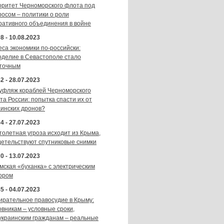
оритет Черноморского флота под
росом – политики о роли
ративного объединения в войне
8 - 10.08.2023
еса экономики по-российски:
оделие в Севастополе стало
точным
2 - 28.07.2023
уфляж кораблей Черноморского
та России: попытка спасти их от
аинских дронов?
4 - 27.07.2023
толетная угроза исходит из Крыма,
детельствуют спутниковые снимки
0 - 13.07.2023
мская «буханка» с электрическим
ором
5 - 04.07.2023
ирательное правосудие в Крыму:
овникам – условные сроки,
украинским гражданам – реальные