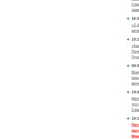
Сев
зам
16:5
«Z-
акт
10:1
«Ка
Поч
Гру
09:5
Вое
пре
мол
19:4
Мил
что
Сев
10:1
Пят
рас
Кры