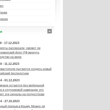
лот
узыка
лигия
ьи
0 - 17.12.2023
перты рассказали, сможет ли
номорский флот РФ вернуть
подство на море
0 - 11.12.2023
евастополе пытаются создать новый
сийский беспилотник
4 - 01.12.2023
мчане остаются без мобильной
и и спутниковой навигации: кто
шит эти сигналы на полуострове
4 - 27.10.2023
нный призыв в Крыму. Можно ли