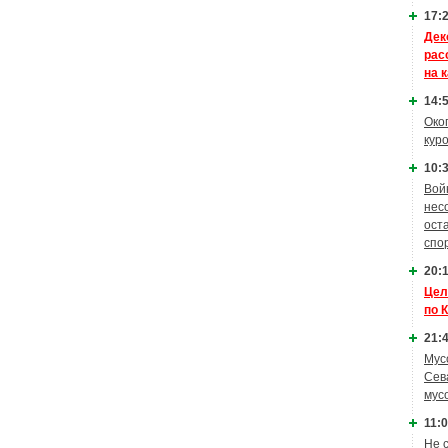
17:2
Дек
рас
на 
14:5
Око
кур
10:3
Вой
нес
ост
спо
20:1
Цел
по 
21:4
Мус
Сев
мус
11:0
Не 