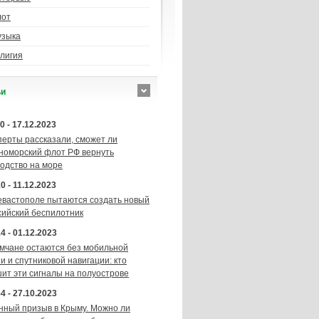
лот
узыка
лигия
ьи
0 - 17.12.2023
перты рассказали, сможет ли
номорский флот РФ вернуть
подство на море
0 - 11.12.2023
евастополе пытаются создать новый
сийский беспилотник
4 - 01.12.2023
мчане остаются без мобильной
и и спутниковой навигации: кто
шит эти сигналы на полуострове
4 - 27.10.2023
нный призыв в Крыму. Можно ли