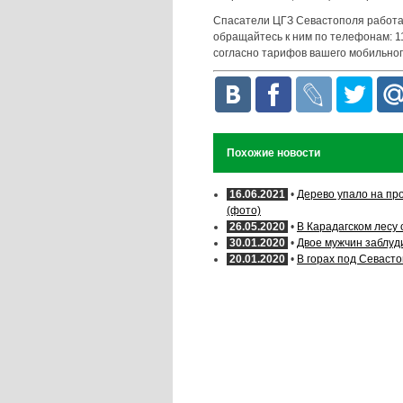
Спасатели ЦГЗ Севастополя работаю
обращайтесь к ним по телефонам: 112
согласно тарифов вашего мобильног
Похожие новости
16.06.2021
•
Дерево упало на про
(фото)
26.05.2020
•
В Карадагском лесу 
30.01.2020
•
Двое мужчин заблуд
20.01.2020
•
В горах под Севасто