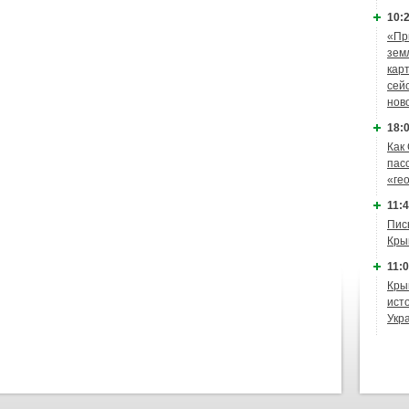
10:2
«Пр
зем
кар
сей
нов
18:0
Как
пас
«ге
11:4
Пис
Кры
11:0
Кры
ист
Укр