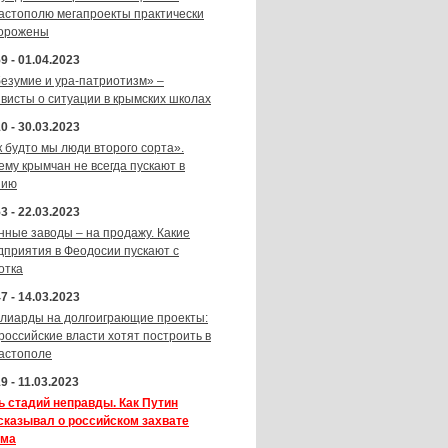
астополю мегапроекты практически
орожены
9 - 01.04.2023
безумие и ура-патриотизм» –
ивисты о ситуации в крымских школах
0 - 30.03.2023
к будто мы люди второго сорта».
ему крымчан не всегда пускают в
зию
3 - 22.03.2023
нные заводы – на продажу. Какие
дприятия в Феодосии пускают с
отка
7 - 14.03.2023
лиарды на долгоиграющие проекты:
 российские власти хотят построить в
астополе
9 - 11.03.2023
ь стадий неправды. Как Путин
сказывал о российском захвате
ма