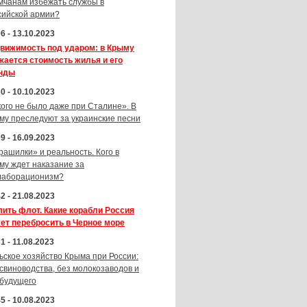
мчанам избежать службы в
сийской армии?
6 - 13.10.2023
вижимость под ударом: в Крыму
жается стоимость жилья и его
нды
0 - 10.10.2023
кого не было даже при Сталине». В
му преследуют за украинские песни
9 - 16.09.2023
рашилки» и реальность. Кого в
му ждет наказание за
лаборационизм?
2 - 21.08.2023
лить флот. Какие корабли Россия
ет перебросить в Черное море
1 - 11.08.2023
ьское хозяйство Крыма при России:
 свиноводства, без молокозаводов и
 будущего
5 - 10.08.2023