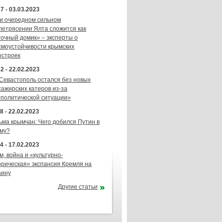
7 - 03.03.2023
и очередном сильном
летрясении Ялта сложится как
точный домик» – эксперты о
смоустойчивости крымских
остроек
2 - 22.02.2023
 Севастополь остался без новых
сажирских катеров из-за
ополитической ситуации»
8 - 22.02.2023
ьма крымчан: Чего добился Путин в
му?
4 - 17.02.2023
м, война и «культурно-
орическая» экспансия Кремля на
аину
Другие статьи