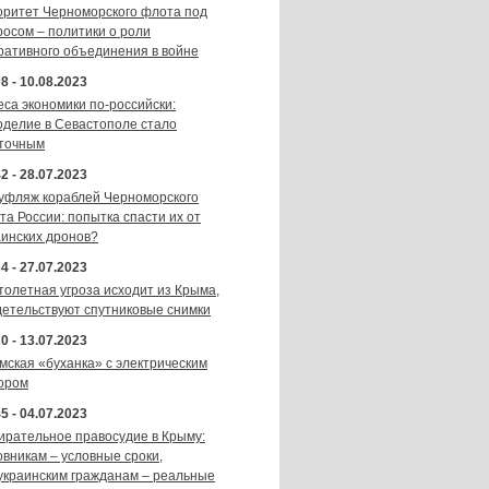
оритет Черноморского флота под
росом – политики о роли
ративного объединения в войне
8 - 10.08.2023
еса экономики по-российски:
оделие в Севастополе стало
точным
2 - 28.07.2023
уфляж кораблей Черноморского
та России: попытка спасти их от
аинских дронов?
4 - 27.07.2023
толетная угроза исходит из Крыма,
детельствуют спутниковые снимки
0 - 13.07.2023
мская «буханка» с электрическим
ором
5 - 04.07.2023
ирательное правосудие в Крыму:
овникам – условные сроки,
украинским гражданам – реальные