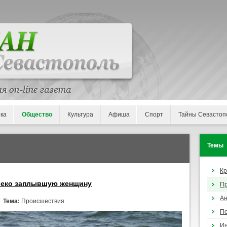
ка
Общество
Культура
Афиша
Спорт
Тайны Севастоп
Темы
К
алеко заплывшую женщину
П
Ан
/
Тема:
Происшествия
По
И