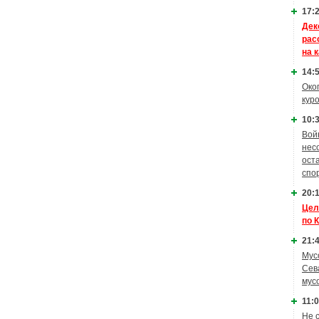
17:2
Дек
рас
на 
14:5
Око
кур
10:3
Вой
нес
ост
спо
20:1
Цел
по 
21:4
Мус
Сев
мус
11:0
Не 