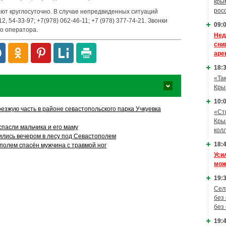
кры
рос
т круглосуточно. В случае непредвиденных ситуаций
, 54-33-97; +7(978) 062-46-11; +7 (978) 377-74-21. Звонки
09:0
о оператора.
Нед
сни
аре
18:3
«Та
Кры
10:0
езжую часть в районе севастопольского парка Учкуевка
«Ст
Кры
спасли мальчика и его маму
кол
ились вечером в лесу под Севастополем
18:4
полем спасён мужчина с травмой ног
Уси
мож
19:3
Сел
без
без
19:4