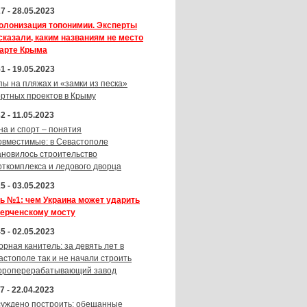
7 - 28.05.2023
олонизация топонимии. Эксперты
сказали, каким названиям не место
карте Крыма
1 - 19.05.2023
пы на пляжах и «замки из песка»
ортных проектов в Крыму
2 - 11.05.2023
на и спорт – понятия
овместимые: в Севастополе
ановилось строительство
рткомплекса и ледового дворца
5 - 03.05.2023
ь №1: чем Украина может ударить
Керченскому мосту
5 - 02.05.2023
орная канитель: за девять лет в
астополе так и не начали строить
ороперерабатывающий завод
7 - 22.04.2023
суждено построить: обещанные