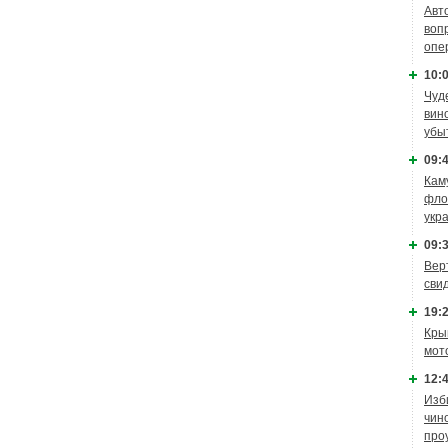
Авт
воп
опе
10:0
Чуд
вин
убы
09:4
Кам
фло
укр
09:3
Вер
сви
19:2
Кры
мот
12:4
Изб
чин
про