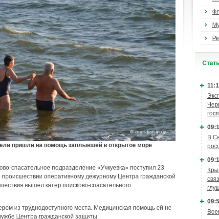
Ф
М
Ре
Cтат
11:1
Экс
Чер
гос
09:1
В С
тели пришли на помощь заплывшей в открытое море
рос
09:1
ково-спасательное подразделение «Учкуевка» поступил 23
Кры
 о происшествии оперативному дежурному Центра гражданской
связ
шествия вышел катер поисково-спасательного
глу
09:5
ром из труднодоступного места. Медицинская помощь ей не
Вое
лужбе Центра гражданской защиты.