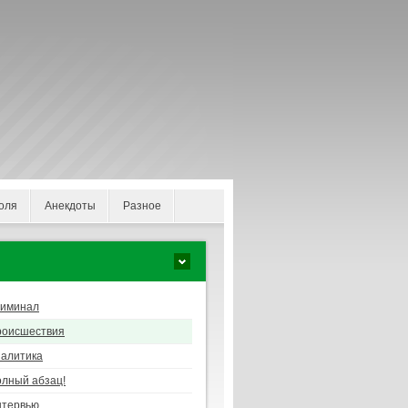
оля
Анекдоты
Разное
риминал
роисшествия
алитика
лный абзац!
нтервью