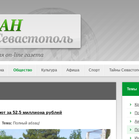
ка
Общество
Культура
Афиша
Спорт
Тайны Севастоп
Темы
К
ют за 52,5 миллиона рублей
П
Ан
/
Тема:
Полный абзац!
По
И