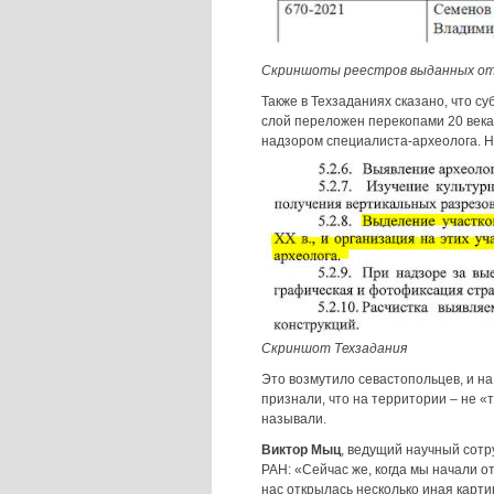
Скриншоты реестров выданных от
Также в Техзаданиях сказано, что с
слой переложен перекопами 20 века 
надзором специалиста-археолога. Но
Скриншот Техзадания
Это возмутило севастопольцев, и н
признали, что на территории – не «т
называли.
В
иктор Мыц
, ведущий научный сот
РАН: «Сейчас же, когда мы начали о
нас открылась несколько иная картин