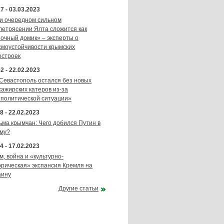
7 - 03.03.2023
и очередном сильном
летрясении Ялта сложится как
точный домик» – эксперты о
смоустойчивости крымских
остроек
2 - 22.02.2023
 Севастополь остался без новых
сажирских катеров из-за
ополитической ситуации»
8 - 22.02.2023
ьма крымчан: Чего добился Путин в
му?
4 - 17.02.2023
м, война и «культурно-
орическая» экспансия Кремля на
аину
Другие статьи