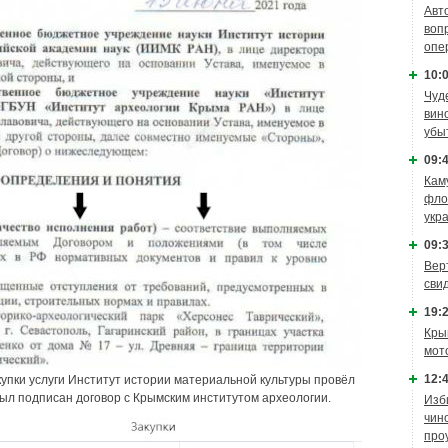
Авт
воп
опе
10:0
Чуд
вин
убы
09:4
Кам
фло
укр
09:3
Вер
сви
19:2
Кры
мот
12:4
купки услуги Институт истории материальной культуры провёл
 был подписан договор с Крымским институтом археологии.
Изб
чин
про