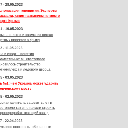
7 - 28.05.2023
олонизация топонимии. Эксперты
сказали, каким названиям не место
карте Крыма
1 - 19.05.2023
пы на пляжах и «замки из песка»
ортных проектов в Крыму
2 - 11.05.2023
на и спорт – понятия
овместимые: в Севастополе
ановилось строительство
рткомплекса и ледового дворца
5 - 03.05.2023
ь №1: чем Украина может ударить
Керченскому мосту
5 - 02.05.2023
орная канитель: за девять лет в
астополе так и не начали строить
ороперерабатывающий завод
7 - 22.04.2023
суждено построить: обещанные