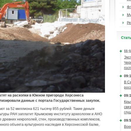
Ф
М
Ре
Cтат
11:1
Экс
Чер
гос
09:1
В С
рос
атят на раскопки в Южном пригороде Херсонеса
09:1
лизировали данные с портала Государственных закупок.
Кры
связ
т за 52 миллиона 621 тысячу 855 рублей. Такие деньги
глу
ьтуры РАН заплатит Крымскому институту археологии и АНО
 древних некрополей, стен, производственных комплексов,
09:5
ного объекта культурного наследия в Херсонесской балке,
Вое