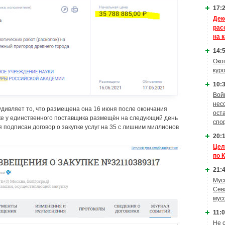
17:2
Дек
рас
на 
14:5
Око
кур
10:3
Вой
нес
удивляет то, что размещена она 16 июня после окончания
ост
пке у единственного поставщика размещён на следующий день
спо
ня подписан договор о закупке услуг на 35 с лишним миллионов
20:1
Цел
по 
21:4
Мус
Сев
мус
11:0
Не 