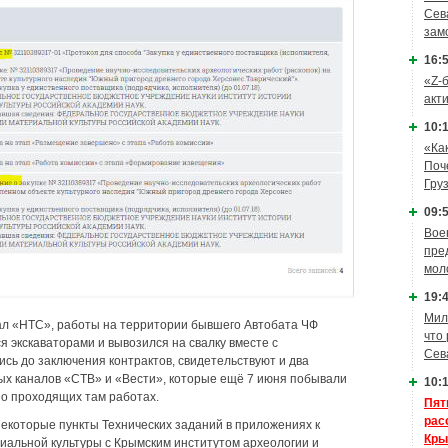
Сев
зам
16:5
«Z-
акт
10:1
«Ка
Поч
Гру
09:5
Вое
пре
мол
19:4
Мил
ал «НТС», работы на территории бывшего Автобата ЧФ
что
ся экскаваторами и вывозился на свалку вместе с
Сев
ись до заключения контрактов, свидетельствуют и два
ых каналов «СТВ» и «Вести», которые ещё 7 июня побывали
10:1
 о проходящих там работах.
Пят
рас
екоторые пункты Технических заданий в приложениях к
Кры
иальной культуры с Крымским институтом археологии и