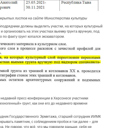
крытых листов на сайте Министерства культуры
убподрядчики должны выделить участки, на которых культурный
и организовать на этих участках выемку грунта вручную, под
 по факту грунт копался экскаватором.
а недавней пресс-конференции в Херсонесе участники
ехногенный» грунт, как они его до недавнего времени
рудник Государственного Эрмитажа, старший сотрудник ИИМК
ткрывать памятник, с соблюдением пробок и так далее – для
а. Не говорю, что всё, что мы говорили раньше, себя не