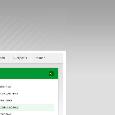
оля
Анекдоты
Разное
риминал
роисшествия
алитика
лный абзац!
нтервью