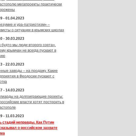
астополю мегапроекты практически
орожены
9 - 01.04.2023
безумие и ура-патриотизм» –
ивисты о ситуации в крымских школах
0 - 30.03.2023
к будто мы люди второго сорта».
ему крымчан не всегда пускают в
зию
3 - 22.03.2023
нные заводы – на продажу. Какие
дприятия в Феодосии пускают с
отка
7 - 14.03.2023
лиарды на долгоиграющие проекты:
 российские власти хотят построить в
астополе
9 - 11.03.2023
ь стадий неправды. Как Путин
сказывал о российском захвате
ма