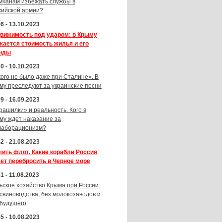
мчанам избежать службы в
сийской армии?
6 - 13.10.2023
вижимость под ударом: в Крыму
жается стоимость жилья и его
нды
0 - 10.10.2023
кого не было даже при Сталине». В
му преследуют за украинские песни
9 - 16.09.2023
рашилки» и реальность. Кого в
му ждет наказание за
лаборационизм?
2 - 21.08.2023
лить флот. Какие корабли Россия
ет перебросить в Черное море
1 - 11.08.2023
ьское хозяйство Крыма при России:
 свиноводства, без молокозаводов и
 будущего
5 - 10.08.2023