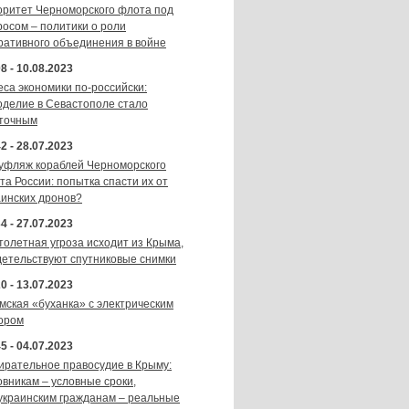
оритет Черноморского флота под
росом – политики о роли
ративного объединения в войне
8 - 10.08.2023
еса экономики по-российски:
оделие в Севастополе стало
точным
2 - 28.07.2023
уфляж кораблей Черноморского
та России: попытка спасти их от
аинских дронов?
4 - 27.07.2023
толетная угроза исходит из Крыма,
детельствуют спутниковые снимки
0 - 13.07.2023
мская «буханка» с электрическим
ором
5 - 04.07.2023
ирательное правосудие в Крыму:
овникам – условные сроки,
украинским гражданам – реальные