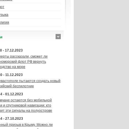
лот
узыка
лигия
ьи
0 - 17.12.2023
перты рассказали, сможет ли
номорский флот РФ вернуть
подство на море
0 - 11.12.2023
евастополе пытаются создать новый
сийский беспилотник
4 - 01.12.2023
мчане остаются без мобильной
и и спутниковой навигации: кто
шит эти сигналы на полуострове
4 - 27.10.2023
нный призыв в Крыму. Можно ли