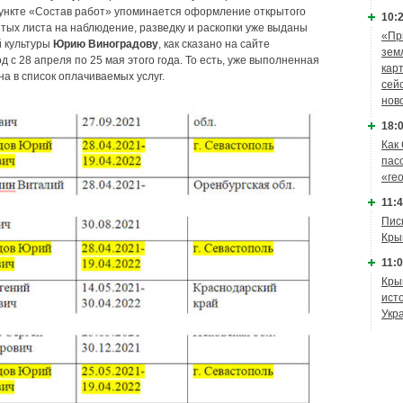
пункте «Состав работ» упоминается оформление открытого
10:2
ытых листа на наблюдение, разведку и раскопки уже выданы
«Пр
й культуры
Юрию Виноградову
, как сказано на сайте
зем
 с 28 апреля по 25 мая этого года. То есть, уже выполненная
кар
а в список оплачиваемых услуг.
сей
нов
18:0
Как
пас
«ге
11:4
Пис
Кры
11:0
Кры
ист
Укр