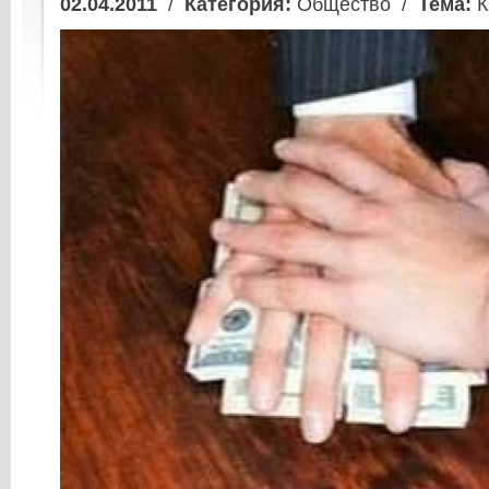
02.04.2011
/
Категория:
Общество /
Тема:
К